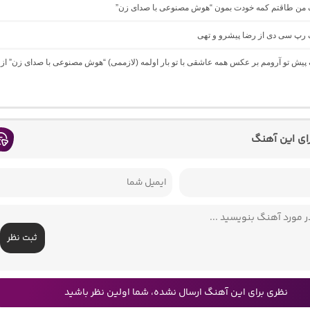
نگ من طاقتم کمه خودت بمون “هوش مصنوعی با صدای زن”
گ رپ سی دی از رضا پیشرو و تهی
گ پیش تو آرومم بر عکس همه عاشقی با تو بار اولمه (لازممی) “هوش مصنوعی با صدای زن” از
رای این آهنگ
ثبت نظر
نظری برای این آهنگ ارسال نشده، شما اولین نظر باشید