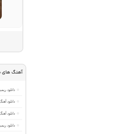
آهنگ های م
دانلود ریمیکس امکو 43 از دیجی 
دانلود آهنگ هر گوله (Here Gule)
دانلود آهنگ دخت
دانلود ری