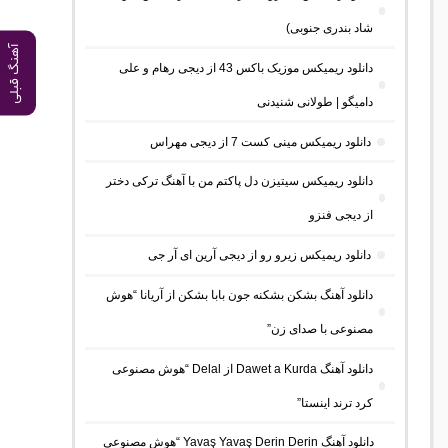
شاد بندری جنوبی)
آهنگ قبلی
دانلود ریمیکس موزیک باکس 43 از دیجی رهام و علی
دامیگو | طولانی شنیدنی
دانلود ریمیکس مینی کست 7 از دیجی مهراس
دانلود ریمیکس سیتیزن دل پاکتم من با آهنگ ترکی دختر
از دیجی فنزو
دانلود ریمیکس زیرو رو از دیجی آرین ای آر جی
دانلود آهنگ بشکن بشکنه جون بابا بشکن از آریانا “هوش
مصنوعی با صدای زن”
دانلود آهنگ Dawet a Kurda از Delal “هوش مصنوعی
کرد ترند اینستا”
دانلود آهنگ Yavaş Yavaş Derin Derin “هوش مصنوعی