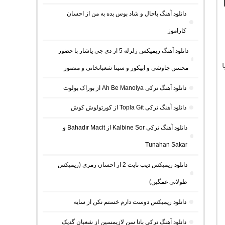
Iron “با
دانلود آهنگ باحال و شاد بوس بده به من از احسان
کاراموز
دانلود آهنگ ریمیکس زلزله 5 از دی جی یاشار با حضور
محسن چاوشی و اپیکور و سینا شعبانخانی و منصور
دانلود آهنگ ترکی Ah Be Manolya از بوراک بولوت
دانلود آهنگ ترکی Topla Git از کورتولوش کوش
دانلود آهنگ ترکی Kalbine Sor از Bahadır Macit و
Tunahan Sakar
دانلود ریمیکس دیپ نایت 2 از احسان رمزی (ریمیکس
طولانی غمگین)
دانلود ریمیکس دوست دارم خستم نکن از سایه
دانلود آهنگ ترکی بانا سن لازیمسین از شعبان گدیک