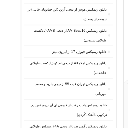
دانلود ریمکیس هوس از دیجی آرین (این خیابونای خالی (بر
نیومدم از پست))
دانلود ریمیکس AM Beat 16 از دیجی AMB (پادکست
طولانی شنیدنی)
دانلود ریمیکس فیوژن 17 از لیروی بیتز
دانلود ریمیکس امکو 43 از دیجی ام کو (پادکست طولانی
عاشقانه)
دانلود ریمیکس تهران فیت 55 از دیجی باربد و محمد
موریانی
دانلود ریمیکس یادت رفت از قدیمی ای آی (ریمیکس رپ
ترکیبی با آهنک کُردی)
دانلود ریمیکس گمبرون 6 از دیجی 4A (ریمیکس طولانی