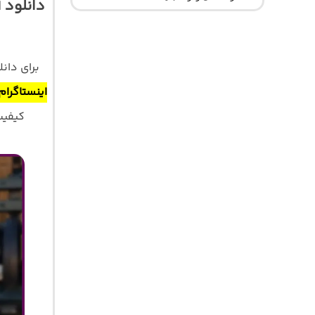
برای دان
اینستاگرام
کیفیت اصلی 320 و 128 با 