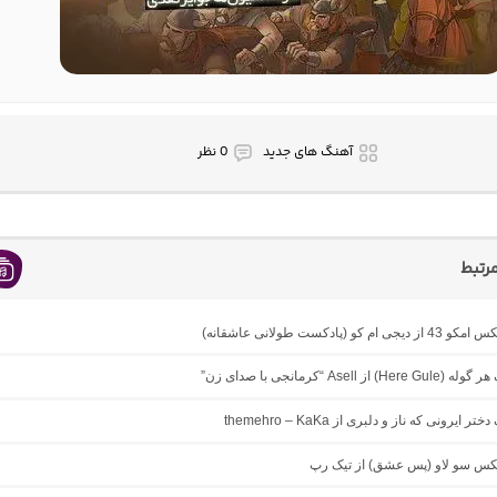
آهنگ های جدید
0 نظر
رتبط
ام کو (پادکست طولانی عاشقانه)
 از Asell “کرمانجی با صدای زن”
ر ایرونی که ناز و دلبری از themehro – KaKa
میکس سو لاو (پس عشق) از تیک رپ