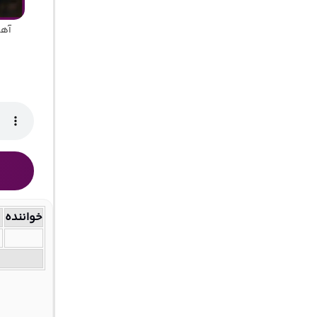
آهنگ Heart 2 I’m not like them
خواننده
m