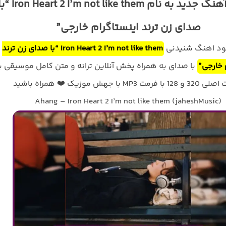
دانلود آهنگ جدید به نام  Heart 2 I’m not like them
صدای زن ترند اینستاگرام خارجی”
لود اهنگ شنیدنی
Iron Heart 2 I’m not like them “با صدای زن ترند
 خارجی”
با صدای
به همراه پخش آنلاین ترانه و متن کامل موسیقی با
فرمت MP3 با جهش موزیک ❤️ همراه باشید
Ahang – Iron Heart 2 I’m not like them (jaheshMusic)