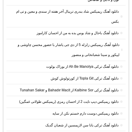
دانلود آهنگ ریمیکس شاد بندری تریبال آخر هفته از سندی و معین و تی ام
بکس
دانلود آهنگ باحال و شاد بوس بده به من از احسان کاراموز
دانلود آهنگ ریمیکس زلزله 5 از دی جی یاشار با حضور محسن چاوشی و
اپیکور و سینا شعبانخانی و منصور
دانلود آهنگ ترکی Ah Be Manolya از بوراک بولوت
دانلود آهنگ ترکی Topla Git از کورتولوش کوش
دانلود آهنگ ترکی Kalbine Sor از Bahadır Macit و Tunahan Sakar
دانلود ریمیکس دیپ نایت 2 از احسان رمزی (ریمیکس طولانی غمگین)
دانلود ریمیکس دوست دارم خستم نکن از سایه
دانلود آهنگ ترکی بانا سن لازیمسین از شعبان گدیک