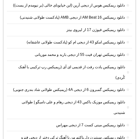
دانلود ریمکیس هوس از دیجی آرین (این خیابونای خالی (بر نیومدم از پست))
دانلود ریمیکس AM Beat 16 از دیجی AMB (پادکست طولانی شنیدنی)
دانلود ریمیکس فیوژن 17 از لیروی بیتز
دانلود ریمیکس امکو 43 از دیجی ام کو (پادکست طولانی عاشقانه)
دانلود ریمیکس تهران فیت 55 از دیجی باربد و محمد موریانی
دانلود ریمیکس یادت رفت از قدیمی ای آی (ریمیکس رپ ترکیبی با آهنک
کُردی)
دانلود ریمیکس گمبرون 6 از دیجی 4A (ریمیکس طولانی شاد بندری جنوبی)
دانلود ریمیکس موزیک باکس 43 از دیجی رهام و علی دامیگو | طولانی
شنیدنی
دانلود ریمیکس مینی کست 7 از دیجی مهراس
دانلود ریمیکس سیتیزن دل پاکتم من با آهنگ ترکی دختر از دیجی فنزو