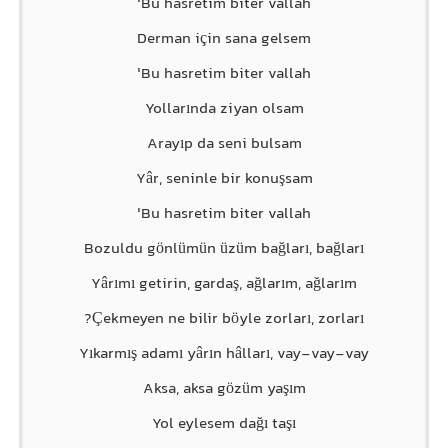
Bu hasretim biter vallah'
Derman için sana gelsem
Bu hasretim biter vallah'
Yollarında ziyan olsam
Arayıp da seni bulsam
Yâr, seninle bir konuşsam
Bu hasretim biter vallah'
Bozuldu gönlümün üzüm bağları, bağları
Yârımı getirin, gardaş, ağlarım, ağlarım
Çekmeyen ne bilir böyle zorları, zorları?
Yıkarmış adamı yârın hâlları, vay-vay-vay
Aksa, aksa gözüm yaşım
Yol eylesem dağı taşı