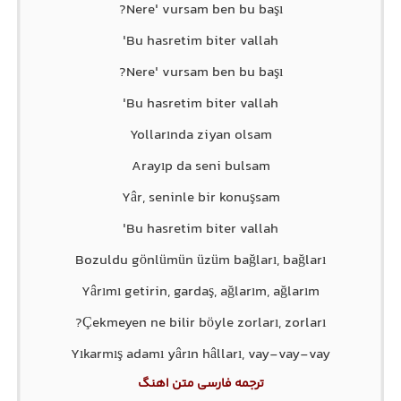
Nere' vursam ben bu başı?
Bu hasretim biter vallah'
Nere' vursam ben bu başı?
Bu hasretim biter vallah'
Yollarında ziyan olsam
Arayıp da seni bulsam
Yâr, seninle bir konuşsam
Bu hasretim biter vallah'
Bozuldu gönlümün üzüm bağları, bağları
Yârımı getirin, gardaş, ağlarım, ağlarım
Çekmeyen ne bilir böyle zorları, zorları?
Yıkarmış adamı yârın hâlları, vay-vay-vay
ترجمه فارسی متن اهنگ