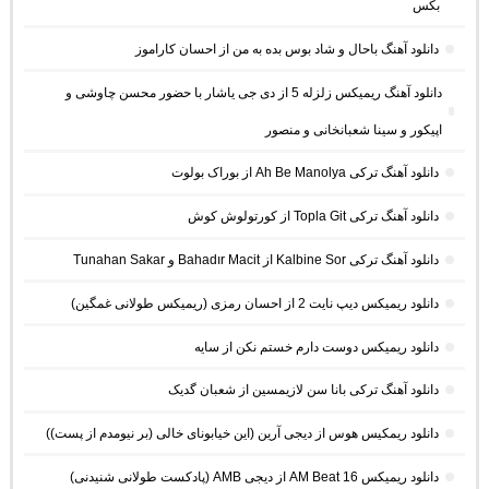
بکس
دانلود آهنگ باحال و شاد بوس بده به من از احسان کاراموز
دانلود آهنگ ریمیکس زلزله 5 از دی جی یاشار با حضور محسن چاوشی و
اپیکور و سینا شعبانخانی و منصور
دانلود آهنگ ترکی Ah Be Manolya از بوراک بولوت
دانلود آهنگ ترکی Topla Git از کورتولوش کوش
دانلود آهنگ ترکی Kalbine Sor از Bahadır Macit و Tunahan Sakar
دانلود ریمیکس دیپ نایت 2 از احسان رمزی (ریمیکس طولانی غمگین)
دانلود ریمیکس دوست دارم خستم نکن از سایه
دانلود آهنگ ترکی بانا سن لازیمسین از شعبان گدیک
دانلود ریمکیس هوس از دیجی آرین (این خیابونای خالی (بر نیومدم از پست))
دانلود ریمیکس AM Beat 16 از دیجی AMB (پادکست طولانی شنیدنی)