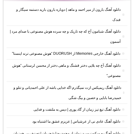
دانلود آهنگ بارون از میر احمد و ماهد | دوباره بارون بارید دستمه سیگار و
فندک
دانلود آهنگ شبامون آخ که چه تاریک و چه سرده هوش مصنوعی با صدای مرد |
آسمون
دانلود آهنگ خارجی Memories از DUORUSH “هوش مصنوعی ترند اینستا”
دانلود آهنگ آخ چه بلایی دختر قشنگ و ماهی دختر از محسن لرستانی “هوش
مصنوعی”
دانلود آهنگ ریمیکس ازت نمیگذرم اگه خدایی باشه از علی احمدیانی و تتلو و
حمیدرضا بابایی و حصین و بیگ شگی
دانلود آهنگ تیغ تیز زمان از گاد پوری | دیس به ملتفت و فدایی
دانلود آهنگ عادی نی از عرشیاس | عزیزم عشق ما اشتباه بود
دانلود آهنگ به سکوت سرد زمان از محمدرضا شجریان | تصنیف بی همزبان