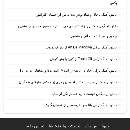
بکس
دانلود آهنگ باحال و شاد بوس بده به من از احسان کاراموز
دانلود آهنگ ریمیکس زلزله 5 از دی جی یاشار با حضور محسن چاوشی و
اپیکور و سینا شعبانخانی و منصور
دانلود آهنگ ترکی Ah Be Manolya از بوراک بولوت
دانلود آهنگ ترکی Topla Git از کورتولوش کوش
دانلود آهنگ ترکی Kalbine Sor از Bahadır Macit و Tunahan Sakar
دانلود ریمیکس دیپ نایت 2 از احسان رمزی (ریمیکس طولانی غمگین)
دانلود ریمیکس دوست دارم خستم نکن از سایه
دانلود آهنگ ترکی بانا سن لازیمسین از شعبان گدیک
جهش موزیک
لیست خواننده ها
تماس با ما