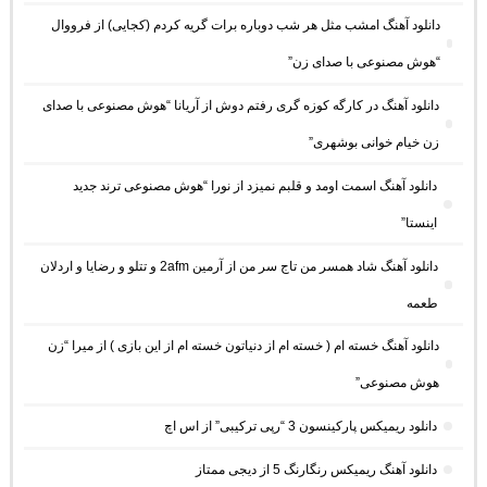
دانلود آهنگ امشب مثل هر شب دوباره برات گریه کردم (کجایی) از فرووال
“هوش مصنوعی با صدای زن”
دانلود آهنگ در کارگه کوزه گری رفتم دوش از آریانا “هوش مصنوعی با صدای
زن خیام خوانی بوشهری”
دانلود آهنگ اسمت اومد و قلبم نمیزد از نورا “هوش مصنوعی ترند جدید
اینستا”
دانلود آهنگ شاد همسر من تاج سر من از آرمین 2afm و تتلو و رضایا و اردلان
طعمه
دانلود آهنگ خسته ام ( خسته ام از دنیاتون خسته ام از این بازی ) از میرا “زن
هوش مصنوعی”
دانلود ریمیکس پارکینسون 3 “رپی ترکیبی” از اس اچ
دانلود آهنگ ریمیکس رنگارنگ 5 از دیجی ممتاز