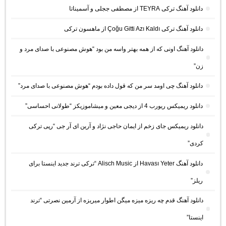
دانلود آهنگ ترکی TEYRA از مصطفی ججلی و آسمیناتا
دانلود آهنگ ترکی Çoğu Gitti Azı Kaldı از ماهسون ترکی
دانلود آهنگ اونی که از همه بهتر واسه من بود “هوش مصنوعی با صدای مرد و
زن”
دانلود آهنگ چی اومد سر من که قول داده بودم “هوش مصنوعی با صدای مرد”
دانلود ریمیکس ریورب 4 از دیجی معین و میشاموزیکز “طولانی احساسی”
دانلود ریمیکس جای زخم از ایمان حاجی نژاد و آرین ای آر جی “رپی ترکی
کردی”
دانلود آهنگ Havası Yeter از Alisch Music “ترکی ترند جدید اینستا برای
ریلز”
دانلود آهنگ ﻗﺪم ﭼﻪ رﻳﺰه ﻣﻴﺰه ﻣﻴﮕﻦ اﻃﻮار ﻣﻴﺮﻳﺰه از آرمین نصرتی “ترند
اینستا”