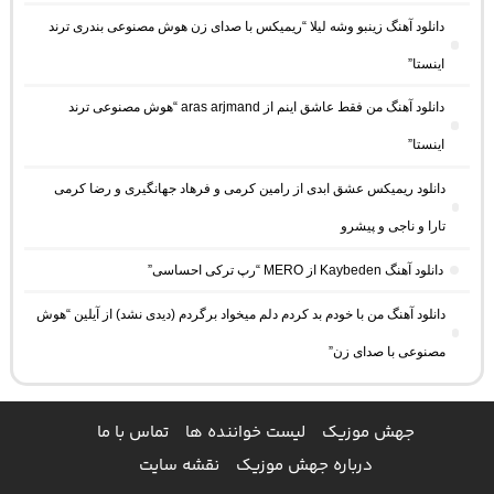
دانلود آهنگ زینبو وشه لیلا “ریمیکس با صدای زن هوش مصنوعی بندری ترند
اینستا”
دانلود آهنگ من فقط عاشق اینم از aras arjmand “هوش مصنوعی ترند
اینستا”
دانلود ریمیکس عشق ابدی از رامین کرمی و فرهاد جهانگیری و رضا کرمی
تارا و ناجی و پیشرو
دانلود آهنگ Kaybeden از MERO “رپ ترکی احساسی”
دانلود آهنگ من با خودم بد کردم دلم میخواد برگردم (دیدی نشد) از آیلین “هوش
مصنوعی با صدای زن”
جهش موزیک
لیست خواننده ها
تماس با ما
درباره جهش موزیک
نقشه سایت