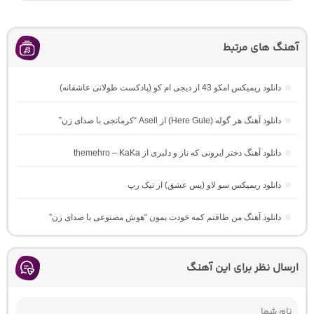
آهنگ های مرتبط
دانلود ریمیکس امکو 43 از دیجی ام کو (پادکست طولانی عاشقانه)
دانلود آهنگ هر گوله (Here Gule) از Asell “کرمانجی با صدای زن”
دانلود آهنگ دختر ایرونی که ناز و دلبری از themehro – KaKa
دانلود ریمیکس سو لاو (پس عشق) از تیک رپ
دانلود آهنگ من طاقتم کمه خودت بمون “هوش مصنوعی با صدای زن”
ارسال نظر برای این آهنگ