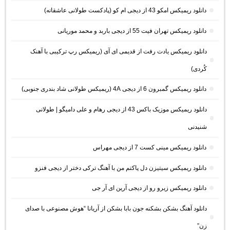
دانلود ریمیکس امکو 43 از دیجی ام کو (پادکست طولانی عاشقانه)
دانلود ریمیکس تهران فیت 55 از دیجی باربد و محمد موریانی
دانلود ریمیکس یادت رفت از قدیمی ای آی (ریمیکس رپ ترکیبی با آهنک
کُردی)
دانلود ریمیکس گمبرون 6 از دیجی 4A (ریمیکس طولانی شاد بندری جنوبی)
دانلود ریمیکس موزیک باکس 43 از دیجی رهام و علی دامیگو | طولانی
شنیدنی
دانلود ریمیکس مینی کست 7 از دیجی مهراس
دانلود ریمیکس سیتیزن دل پاکتم من با آهنگ ترکی دختر از دیجی فنزو
دانلود ریمیکس زیرو رو از دیجی آرین ای آر جی
دانلود آهنگ بشکن بشکنه جون بابا بشکن از آریانا “هوش مصنوعی با صدای
زن”