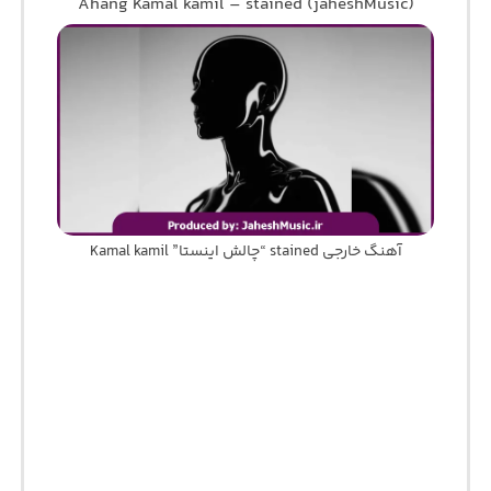
Ahang Kamal kamil – stained (jaheshMusic)
آهنگ خارجی stained “چالش اینستا” Kamal kamil