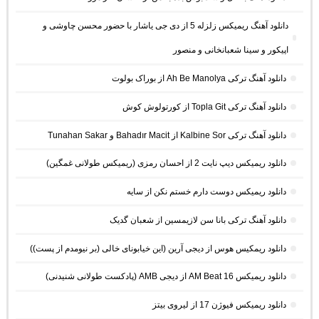
دانلود آهنگ ریمیکس زلزله 5 از دی جی یاشار با حضور محسن چاوشی و
اپیکور و سینا شعبانخانی و منصور
دانلود آهنگ ترکی Ah Be Manolya از بوراک بولوت
دانلود آهنگ ترکی Topla Git از کورتولوش کوش
دانلود آهنگ ترکی Kalbine Sor از Bahadır Macit و Tunahan Sakar
دانلود ریمیکس دیپ نایت 2 از احسان رمزی (ریمیکس طولانی غمگین)
دانلود ریمیکس دوست دارم خستم نکن از سایه
دانلود آهنگ ترکی بانا سن لازیمسین از شعبان گدیک
دانلود ریمکیس هوس از دیجی آرین (این خیابونای خالی (بر نیومدم از پست))
دانلود ریمیکس AM Beat 16 از دیجی AMB (پادکست طولانی شنیدنی)
دانلود ریمیکس فیوژن 17 از لیروی بیتز