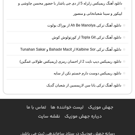
دانلود آهنگ ریمیکس زلزله 5 از دی جی یاشار با حضور محسن چاوشی و
اپیکور و سینا شعبانخانی و منصور
دانلود آهنگ ترکی Ah Be Manolya از بوراک بولوت
دانلود آهنگ ترکی Topla Git از کورتولوش کوش
دانلود آهنگ ترکی Kalbine Sor از Bahadır Macit و Tunahan Sakar
دانلود ریمیکس دیپ نایت 2 از احسان رمزی (ریمیکس طولانی غمگین)
دانلود ریمیکس دوست دارم خستم نکن از سایه
دانلود آهنگ ترکی بانا سن لازیمسین از شعبان گدیک
جهش موزیک
لیست خواننده ها
تماس با ما
درباره جهش موزیک
نقشه سایت
رسانه جهش موزیک در ستاد ساماندهی ثبت می باشد.