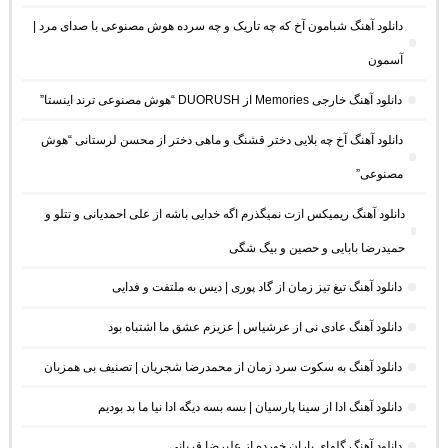
دانلود آهنگ شبامون آخ که چه تاریک و چه سرده هوش مصنوعی با صدای مرد |
آسمون
دانلود آهنگ خارجی Memories از DUORUSH “هوش مصنوعی ترند اینستا”
دانلود آهنگ آخ چه بلایی دختر قشنگ و ماهی دختر از محسن لرستانی “هوش
مصنوعی”
دانلود آهنگ ریمیکس ازت نمیگذرم اگه خدایی باشه از علی احمدیانی و تتلو و
حمیدرضا بابایی و حصین و بیگ شگی
دانلود آهنگ تیغ تیز زمان از گاد پوری | دیس به ملتفت و فدایی
دانلود آهنگ عادی نی از عرشیاس | عزیزم عشق ما اشتباه بود
دانلود آهنگ به سکوت سرد زمان از محمدرضا شجریان | تصنیف بی همزبان
دانلود آهنگ ادا از سینا پارسیان | بسه بسه دیگه ادا نیا ما بد بودیم
دانلود آهنگ گلهای باران خورده از علیرضا قربانی