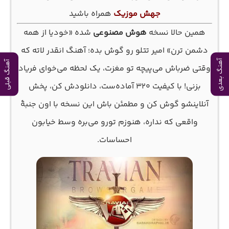
جهش موزیک
همراه باشید
همین حالا نسخه
هوش مصنوعی‌
شده «خودیا از همه
دشمن ترن» امیر تتلو رو گوش بده؛ آهنگ انقدر لاته که
آهنگ بعدی
آهنگ قبلی
وقتی ضرباش می‌پیچه تو مغزت، یک لحظه می‌خوای فریاد
بزنی! با کیفیت ۳۲۰ آماده‌ست، دانلودش کن، پخش
آنلاینشو گوش کن و مطمئن باش این نسخه با اون جنبهٔ
واقعی که نداره، هنوزم تورو می‌بره وسط خیابون
احساسات.