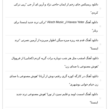
دانلود ریمیکس جای زخم از ایمان حاجی نژاد و آرین ای آر جی “رپی ترکی
کردی”
دانلود آهنگ Havası Yeter از Alisch Music “ترکی ترند جدید اینستا برای
ریلز”
دانلود آهنگ ﻗﺪم ﭼﻪ رﻳﺰه ﻣﻴﺰه ﻣﻴﮕﻦ اﻃﻮار ﻣﻴﺮﻳﺰه از آرمین نصرتی “ترند
اینستا”
دانلود آهنگ امشب مثل هر شب دوباره برات گریه کردم (کجایی) از فرووال
“هوش مصنوعی با صدای زن”
دانلود آهنگ در کارگه کوزه گری رفتم دوش از آریانا “هوش مصنوعی با صدای
زن خیام خوانی بوشهری”
دانلود آهنگ اسمت اومد و قلبم نمیزد از نورا “هوش مصنوعی ترند جدید
اینستا”