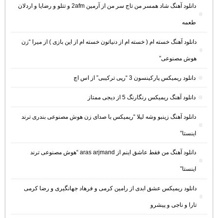
دانلود آهنگ شاد همسر من تاج سر من از آرمین 2afm و تتلو و رضایا و اردلان
طعمه
دانلود آهنگ خسته ام ( خسته ام از دنیاتون خسته ام از این بازی ) از میرا “زن
هوش مصنوعی”
دانلود ریمیکس پارکینسون 3 “رپی ترکیبی” از اس اچ
دانلود آهنگ ریمیکس رنگارنگ 5 از دیجی ممتاز
دانلود آهنگ زینبو وشه لیلا “ریمیکس با صدای زن هوش مصنوعی بندری ترند
اینستا”
دانلود آهنگ من فقط عاشق اینم از aras arjmand “هوش مصنوعی ترند
اینستا”
دانلود ریمیکس عشق ابدی از رامین کرمی و فرهاد جهانگیری و رضا کرمی
تارا و ناجی و پیشرو