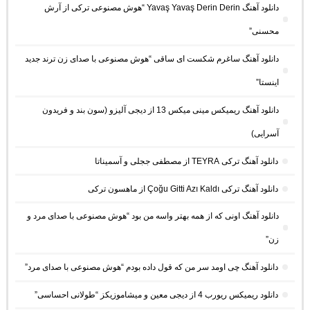
دانلود آهنگ Yavaş Yavaş Derin Derin “هوش مصنوعی ترکی از آرش
محسنی”
دانلود آهنگ ساغرم شکست ای ساقی “هوش مصنوعی با صدای زن ترند جدید
اینستا”
دانلود آهنگ ریمیکس مینی میکس 13 از دیجی آلیزو (سون بند و فریدون
آسرایی)
دانلود آهنگ ترکی TEYRA از مصطفی ججلی و آسمیناتا
دانلود آهنگ ترکی Çoğu Gitti Azı Kaldı از ماهسون ترکی
دانلود آهنگ اونی که از همه بهتر واسه من بود “هوش مصنوعی با صدای مرد و
زن”
دانلود آهنگ چی اومد سر من که قول داده بودم “هوش مصنوعی با صدای مرد”
دانلود ریمیکس ریورب 4 از دیجی معین و میشاموزیکز “طولانی احساسی”