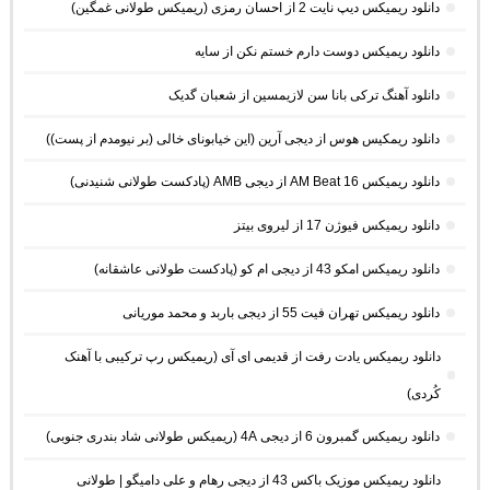
دانلود ریمیکس دیپ نایت 2 از احسان رمزی (ریمیکس طولانی غمگین)
دانلود ریمیکس دوست دارم خستم نکن از سایه
دانلود آهنگ ترکی بانا سن لازیمسین از شعبان گدیک
دانلود ریمکیس هوس از دیجی آرین (این خیابونای خالی (بر نیومدم از پست))
دانلود ریمیکس AM Beat 16 از دیجی AMB (پادکست طولانی شنیدنی)
دانلود ریمیکس فیوژن 17 از لیروی بیتز
دانلود ریمیکس امکو 43 از دیجی ام کو (پادکست طولانی عاشقانه)
دانلود ریمیکس تهران فیت 55 از دیجی باربد و محمد موریانی
دانلود ریمیکس یادت رفت از قدیمی ای آی (ریمیکس رپ ترکیبی با آهنک
کُردی)
دانلود ریمیکس گمبرون 6 از دیجی 4A (ریمیکس طولانی شاد بندری جنوبی)
دانلود ریمیکس موزیک باکس 43 از دیجی رهام و علی دامیگو | طولانی