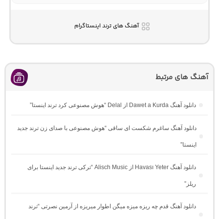
آهنگ های ترند اینستاگرام
آهنگ های مرتبط
دانلود آهنگ Dawet a Kurda از Delal “هوش مصنوعی کرد ترند اینستا”
دانلود آهنگ ساغرم شکست ای ساقی “هوش مصنوعی با صدای زن ترند جدید
اینستا”
دانلود آهنگ Havası Yeter از Alisch Music “ترکی ترند جدید اینستا برای
ریلز”
دانلود آهنگ ﻗﺪم ﭼﻪ رﻳﺰه ﻣﻴﺰه ﻣﻴﮕﻦ اﻃﻮار ﻣﻴﺮﻳﺰه از آرمین نصرتی “ترند