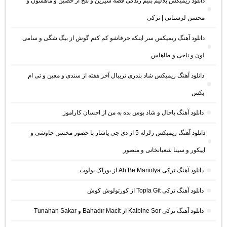
دانلود ریمیکس بلالیم بنیم زندگی قصه شیرین و تلخ از حصین و ماهسون و
محسن لرستانی | ترکی
دانلود آهنگ ریمیکس سر اینکه حرفاشو کم کنم گوش از بیگ شگی و سامی
لون و ناجی و طاهاس
دانلود آهنگ ریمیکس شاد بندری تریبال آخر هفته از سندی و معین و تی ام
بکس
دانلود آهنگ باحال و شاد بوس بده به من از احسان کاراموز
دانلود آهنگ ریمیکس زلزله 5 از دی جی یاشار با حضور محسن چاوشی و
اپیکور و سینا شعبانخانی و منصور
دانلود آهنگ ترکی Ah Be Manolya از بوراک بولوت
دانلود آهنگ ترکی Topla Git از کورتولوش کوش
دانلود آهنگ ترکی Kalbine Sor از Bahadır Macit و Tunahan Sakar