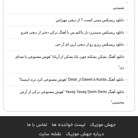
شنیدنی
دانلود ریمیکس مینی کست 7 از دیجی مهراس
دانلود ریمیکس سیتیزن دل پاکتم من با آهنگ ترکی دختر از دیجی فنزو
دانلود ریمیکس زیرو رو از دیجی آرین ای آر جی
دانلود آهنگ بشکن بشکنه جون بابا بشکن از آریانا “هوش مصنوعی با صدای
زن”
دانلود آهنگ Dawet a Kurda از Delal “هوش مصنوعی کرد ترند اینستا”
دانلود آهنگ Yavaş Yavaş Derin Derin “هوش مصنوعی ترکی از آرش
محسنی”
جهش موزیک
لیست خواننده ها
تماس با ما
درباره جهش موزیک
نقشه سایت