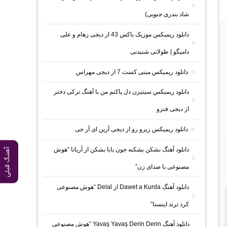
شاد بندری جنوبی)
دانلود ریمیکس موزیک باکس 43 از دیجی رهام و علی
دامیگو | طولانی شنیدنی
دانلود ریمیکس مینی کست 7 از دیجی مهراس
دانلود ریمیکس سیتیزن دل پاکتم من با آهنگ ترکی دختر
از دیجی فنزو
دانلود ریمیکس زیرو رو از دیجی آرین ای آر جی
دانلود آهنگ بشکن بشکنه جون بابا بشکن از آریانا “هوش
آهنگ قبلی
مصنوعی با صدای زن”
دانلود آهنگ Dawet a Kurda از Delal “هوش مصنوعی
کرد ترند اینستا”
دانلود آهنگ Yavaş Yavaş Derin Derin “هوش مصنوعی