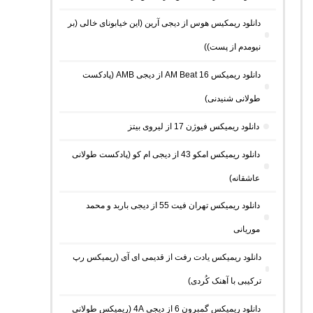
دانلود ریمکیس هوس از دیجی آرین (این خیابونای خالی (بر
نیومدم از پست))
دانلود ریمیکس AM Beat 16 از دیجی AMB (پادکست
طولانی شنیدنی)
دانلود ریمیکس فیوژن 17 از لیروی بیتز
دانلود ریمیکس امکو 43 از دیجی ام کو (پادکست طولانی
عاشقانه)
دانلود ریمیکس تهران فیت 55 از دیجی باربد و محمد
موریانی
دانلود ریمیکس یادت رفت از قدیمی ای آی (ریمیکس رپ
ترکیبی با آهنک کُردی)
دانلود ریمیکس گمبرون 6 از دیجی 4A (ریمیکس طولانی