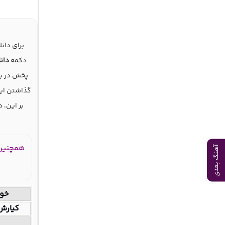
برای دان
دکمه
دان
پخش در بخ
گذاشتن این
بر این، 
همچنین 
آهنگ بعدی
خوا
کیارش