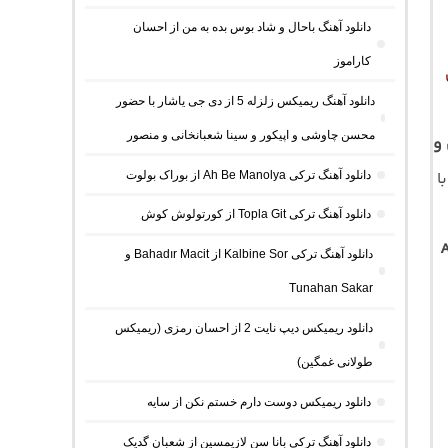
دانلود آهنگ باحال و شاد بوس بده به من از احسان
کاراموز
دانلود آهنگ ریمیکس زلزله 5 از دی جی یاشار با حضور
محسن چاوشی و اپیکور و سینا شعبانخانی و منصور
و
دانلود آهنگ ترکی Ah Be Manolya از بوراک بولوت
دانلود آهنگ ترکی Topla Git از کورتولوش کوش
دانلود آهنگ ترکی Kalbine Sor از Bahadır Macit و
Tunahan Sakar
دانلود ریمیکس دیپ نایت 2 از احسان رمزی (ریمیکس
طولانی غمگین)
دانلود ریمیکس دوست دارم خستم نکن از سایه
دانلود آهنگ ترکی بانا سن لازیمسین از شعبان گدیک