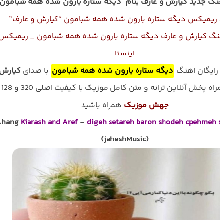
نگ جدید کیارش و عارف بنام
دیگه ستاره بارون شده همه شبامون
 ریمیکس دیگه ستاره بارون شده همه شبامون “کیارش و عارف”
نگ کیارش و عارف دیگه ستاره بارون شده همه شبامون _ ریمیکس
اینستا
 رایگان اهنگ
دیگه ستاره بارون شده همه شبامون
با صدای
کیارش 
ه پخش آنلاین ترانه و متن کامل موزیک با کیفیت اصلی 320 و 128 با
جهش موزیک
همراه باشید
Ahang
Kiarash and Aref
–
digeh setareh baron shodeh cpehmeh
(jaheshMusic)