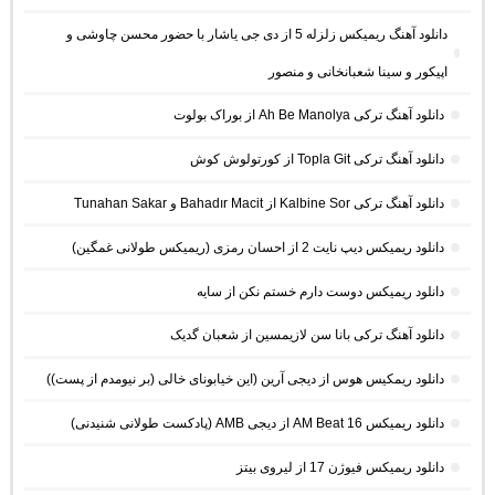
دانلود آهنگ ریمیکس زلزله 5 از دی جی یاشار با حضور محسن چاوشی و
اپیکور و سینا شعبانخانی و منصور
دانلود آهنگ ترکی Ah Be Manolya از بوراک بولوت
دانلود آهنگ ترکی Topla Git از کورتولوش کوش
دانلود آهنگ ترکی Kalbine Sor از Bahadır Macit و Tunahan Sakar
دانلود ریمیکس دیپ نایت 2 از احسان رمزی (ریمیکس طولانی غمگین)
دانلود ریمیکس دوست دارم خستم نکن از سایه
دانلود آهنگ ترکی بانا سن لازیمسین از شعبان گدیک
دانلود ریمکیس هوس از دیجی آرین (این خیابونای خالی (بر نیومدم از پست))
دانلود ریمیکس AM Beat 16 از دیجی AMB (پادکست طولانی شنیدنی)
دانلود ریمیکس فیوژن 17 از لیروی بیتز