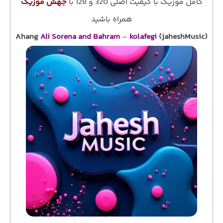
کامل موزیک با کیفیت اصلی 320 و 128 با
جهش موزیک
همراه باشید
Ahang
Ali Sorena and Bahram
–
kolafegi
(jaheshMusic)