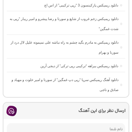
دانلود ریمیکس پارکینسون 3 “رپی ترکیبی” از اس اچ
دانلود ریمیکس زخم غروب از شایع و سورنا و رضا پیشرو و امیر ریبار “رپی به
شدت غمگین”
دانلود ریمیکس به مادرم بگید چشم به راه نباشه علی نمیمونه علیل لال درد از
سورنا و بهرام
دانلود ریمیکس بیراهه “ترکیبی رپی ترکی” از دیجی آرین
دانلود آهنگ ریمیکس سرپا “رپی دپ غمگین” از سورنا و امیر خلوت و مهیاد و
صادق و ناجی
ارسال نظر برای این آهنگ