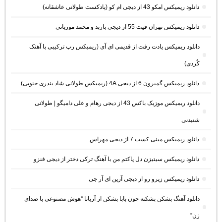
دانلود ریمیکس امکو 43 از دیجی ام کو (پادکست طولانی عاشقانه)
دانلود ریمیکس تهران فیت 55 از دیجی باربد و محمد موریانی
دانلود ریمیکس یادت رفت از قدیمی ای آی (ریمیکس رپ ترکیبی با آهنک
کُردی)
دانلود ریمیکس گمبرون 6 از دیجی 4A (ریمیکس طولانی شاد بندری جنوبی)
دانلود ریمیکس موزیک باکس 43 از دیجی رهام و علی دامیگو | طولانی
شنیدنی
دانلود ریمیکس مینی کست 7 از دیجی مهراس
دانلود ریمیکس سیتیزن دل پاکتم من با آهنگ ترکی دختر از دیجی فنزو
دانلود ریمیکس زیرو رو از دیجی آرین ای آر جی
دانلود آهنگ بشکن بشکنه جون بابا بشکن از آریانا “هوش مصنوعی با صدای
زن”