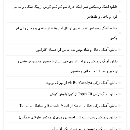
دانلود آهنگ ریمیکس سر اینکه حرفاشو کم کنم گوش از بیگ شگی و سامی
لون و ناجی و طاهاس
دانلود آهنگ ریمیکس شاد بندری تریبال آخر هفته از سندی و معین و تی ام
بکس
دانلود آهنگ باحال و شاد بوس بده به من از احسان کاراموز
دانلود آهنگ ریمیکس زلزله 5 از دی جی یاشار با حضور محسن چاوشی و
اپیکور و سینا شعبانخانی و منصور
دانلود آهنگ ترکی Ah Be Manolya از بوراک بولوت
دانلود آهنگ ترکی Topla Git از کورتولوش کوش
دانلود آهنگ ترکی Kalbine Sor از Bahadır Macit و Tunahan Sakar
دانلود ریمیکس دیپ نایت 2 از احسان رمزی (ریمیکس طولانی غمگین)
دانلود ریمیکس دوست دارم خستم نکن از سایه