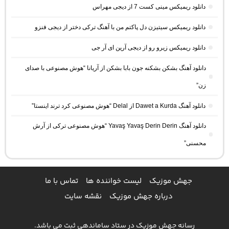
دانلود ریمیکس مینی کست 7 از دیجی مهراس
دانلود ریمیکس سیتیزن دل پاکتم من با آهنگ ترکی دختر از دیجی فنزو
دانلود ریمیکس زیرو رو از دیجی آرین ای آر جی
دانلود آهنگ بشکن بشکنه جون بابا بشکن از آریانا “هوش مصنوعی با صدای
زن”
دانلود آهنگ Dawet a Kurda از Delal “هوش مصنوعی کرد ترند اینستا”
دانلود آهنگ Yavaş Yavaş Derin Derin “هوش مصنوعی ترکی از آرش
محسنی”
جهش موزیک
لیست خواننده ها
تماس با ما
درباره جهش موزیک
نقشه سایت
رسانه جهش موزیک در ستاد ساماندهی ثبت می باشد.