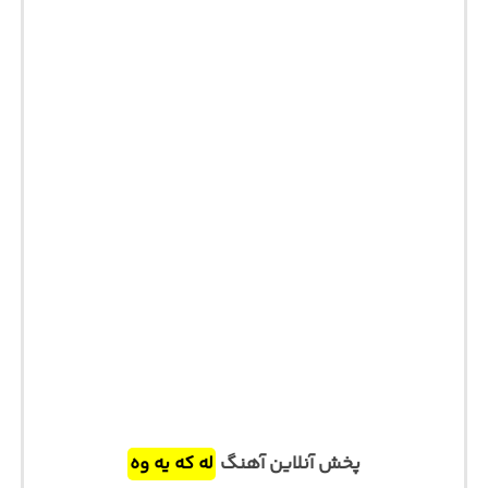
پخش آنلاین آهنگ
له که یه وه