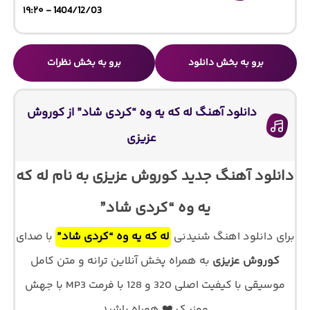
1404/12/03 - ۱۹:۲۰
برو به بخش دانلود
برو به بخش نظرات
دانلود آهنگ له که یه وه “کردی شاد” از کوروش
عزیزی
دانلود آهنگ جدید کوروش عزیزی به نام له که
یه وه “کردی شاد”
برای دانلود اهنگ شنیدنی
له که یه وه “کردی شاد”
با صدای
کوروش عزیزی
به همراه پخش آنلاین ترانه و متن کامل
موسیقی با کیفیت اصلی 320 و 128 با فرمت MP3 با جهش
موزیک ❤️ همراه باشید