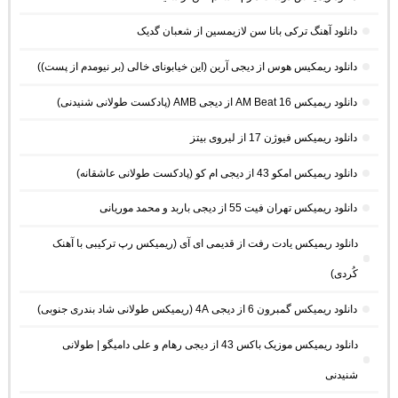
دانلود آهنگ ترکی بانا سن لازیمسین از شعبان گدیک
دانلود ریمکیس هوس از دیجی آرین (این خیابونای خالی (بر نیومدم از پست))
دانلود ریمیکس AM Beat 16 از دیجی AMB (پادکست طولانی شنیدنی)
دانلود ریمیکس فیوژن 17 از لیروی بیتز
دانلود ریمیکس امکو 43 از دیجی ام کو (پادکست طولانی عاشقانه)
دانلود ریمیکس تهران فیت 55 از دیجی باربد و محمد موریانی
دانلود ریمیکس یادت رفت از قدیمی ای آی (ریمیکس رپ ترکیبی با آهنک
کُردی)
دانلود ریمیکس گمبرون 6 از دیجی 4A (ریمیکس طولانی شاد بندری جنوبی)
دانلود ریمیکس موزیک باکس 43 از دیجی رهام و علی دامیگو | طولانی
شنیدنی