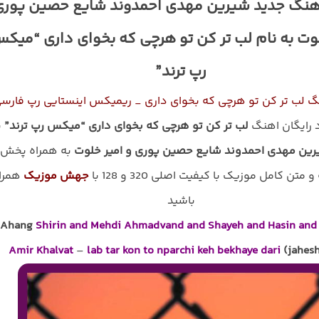
آهنگ جدید شیرین مهدی احمدوند شایع حصین پوری
لوت به نام لب تر کن تو هرچی که بخوای داری “میک
رپ ترند”
گ لب تر کن تو هرچی که بخوای داری _ ریمیکس اینستایی رپ فارس
د رایگان اهنگ
لب تر کن تو هرچی که بخوای داری “میکس رپ ترند”
ب
ین مهدی احمدوند شایع حصین پوری و امیر خلوت
به همراه پخش
و متن کامل موزیک با کیفیت اصلی 320 و 128 با
جهش موزیک
همرا
باشید
Ahang
Shirin and Mehdi Ahmadvand and Shayeh and Hasin and 
Amir Khalvat
–
lab tar kon to nparchi keh bekhaye dari
(jahes