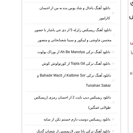
دانلود آهنگ باحال و شاد بوس بده به من از احسان
س
کاراموز
دانلود آهنگ ریمیکس زلزله 5 از دی جی یاشار با حضور
محسن چاوشی و اپیکور و سینا شعبانخانی و منصور
ی
ا
دانلود آهنگ ترکی Ah Be Manolya از بوراک بولوت
دانلود آهنگ ترکی Topla Git از کورتولوش کوش
ه
دانلود آهنگ ترکی Kalbine Sor از Bahadır Macit و
Tunahan Sakar
دانلود ریمیکس دیپ نایت 2 از احسان رمزی (ریمیکس
طولانی غمگین)
دانلود ریمیکس دوست دارم خستم نکن از سایه
دانلود آهنگ ترکی بانا سن لازیمسین از شعبان گدیک