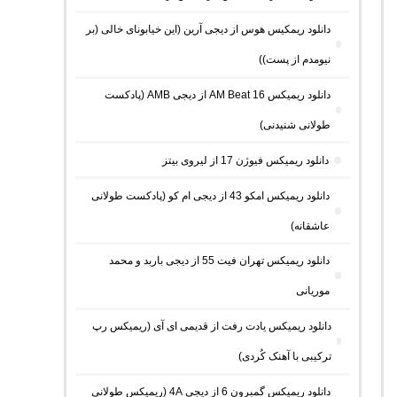
دانلود ریمکیس هوس از دیجی آرین (این خیابونای خالی (بر
نیومدم از پست))
دانلود ریمیکس AM Beat 16 از دیجی AMB (پادکست
طولانی شنیدنی)
دانلود ریمیکس فیوژن 17 از لیروی بیتز
دانلود ریمیکس امکو 43 از دیجی ام کو (پادکست طولانی
عاشقانه)
دانلود ریمیکس تهران فیت 55 از دیجی باربد و محمد
موریانی
دانلود ریمیکس یادت رفت از قدیمی ای آی (ریمیکس رپ
ترکیبی با آهنک کُردی)
دانلود ریمیکس گمبرون 6 از دیجی 4A (ریمیکس طولانی