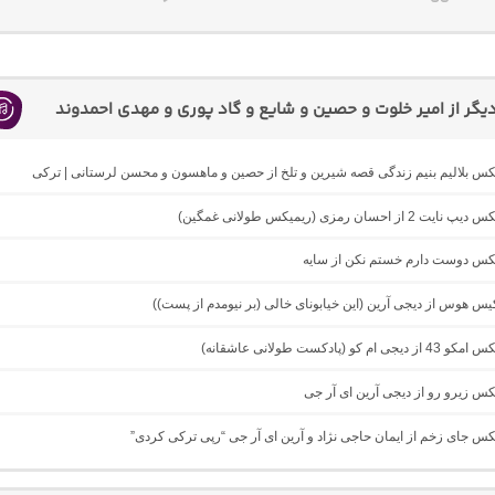
گر از امیر خلوت و حصین و شایع و گاد پوری و مهدی احمدوند
یکس بلالیم بنیم زندگی قصه شیرین و تلخ از حصین و ماهسون و محسن لرستانی | ترکی
از احسان رمزی (ریمیکس طولانی غمگین)
میکس دوست دارم خستم نکن از سایه
کیس هوس از دیجی آرین (این خیابونای خالی (بر نیومدم از پست))
ام کو (پادکست طولانی عاشقانه)
یکس زیرو رو از دیجی آرین ای آر جی
یکس جای زخم از ایمان حاجی نژاد و آرین ای آر جی “رپی ترکی کردی”