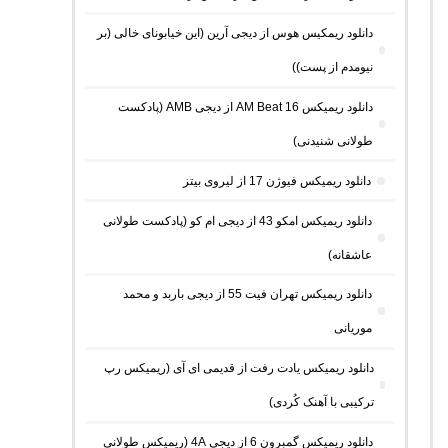
دانلود ریمکیس هوس از دیجی آرین (این خیابونای خالی (بر
نیومدم از پست))
دانلود ریمیکس AM Beat 16 از دیجی AMB (پادکست
طولانی شنیدنی)
دانلود ریمیکس فیوژن 17 از لیروی بیتز
دانلود ریمیکس امکو 43 از دیجی ام کو (پادکست طولانی
عاشقانه)
دانلود ریمیکس تهران فیت 55 از دیجی باربد و محمد
موریانی
دانلود ریمیکس یادت رفت از قدیمی ای آی (ریمیکس رپ
ترکیبی با آهنک کُردی)
دانلود ریمیکس گمبرون 6 از دیجی 4A (ریمیکس طولانی