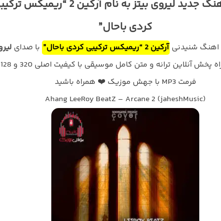
دانلود آهنگ جدید لیروی بیتز به نام آرکین 2 “ریمیکس ت
کردی باحال”
د اهنگ شنیدنی
آرکین 2 “ریمیکس ترکیبی کردی باحال”
با صدای
لیرو
به هم
فرمت MP3 با جهش موزیک ❤️ همراه باشید
Ahang LeeRoy BeatZ – Arcane 2 (jaheshMusic)