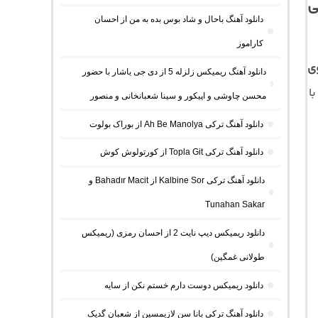
رکیبی
دانلود آهنگ باحال و شاد بوس بده به من از احسان
کاراموز
ی
دانلود آهنگ ریمیکس زلزله 5 از دی جی یاشار با حضور
راه پخش آنلاین ترانه و متن کامل موسیقی با کیفیت اصلی 320 و 128 با
محسن چاوشی و اپیکور و سینا شعبانخانی و منصور
دانلود آهنگ ترکی Ah Be Manolya از بوراک بولوت
دانلود آهنگ ترکی Topla Git از کورتولوش کوش
دانلود آهنگ ترکی Kalbine Sor از Bahadır Macit و
Tunahan Sakar
دانلود ریمیکس دیپ نایت 2 از احسان رمزی (ریمیکس
طولانی غمگین)
دانلود ریمیکس دوست دارم خستم نکن از سایه
دانلود آهنگ ترکی بانا سن لازیمسین از شعبان گدیک