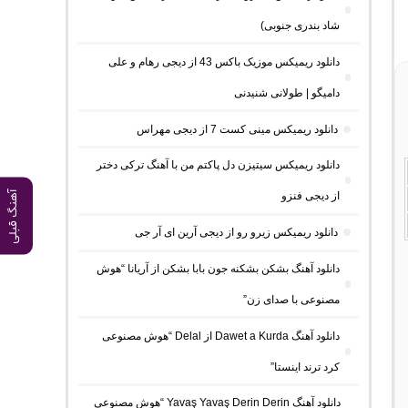
شاد بندری جنوبی)
دانلود ریمیکس موزیک باکس 43 از دیجی رهام و علی
دامیگو | طولانی شنیدنی
دانلود ریمیکس مینی کست 7 از دیجی مهراس
دانلود ریمیکس سیتیزن دل پاکتم من با آهنگ ترکی دختر
آهنگ قبلی
از دیجی فنزو
دانلود ریمیکس زیرو رو از دیجی آرین ای آر جی
دانلود آهنگ بشکن بشکنه جون بابا بشکن از آریانا “هوش
مصنوعی با صدای زن”
دانلود آهنگ Dawet a Kurda از Delal “هوش مصنوعی
کرد ترند اینستا”
دانلود آهنگ Yavaş Yavaş Derin Derin “هوش مصنوعی