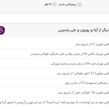
ریمیکس جدید
0 نظر
ر از آرتا و پوبون و علی یاسینی
ژن 17 از لیروی بیتز
43 از دیجی رهام و علی دامیگو | طولانی شنیدنی
ت 54 از دیجی باربد و محمد موریانی
1 “خفن طولانی” از لیروی بیتز
یکس اینسومنیا 11 از سایرن ویو
“طولانی خفن” از لیروی بیتز
یکس خونه ی من اونجاست که بوی تو باشه “ترند اینستا” از دی جی نوین و آرسس با حضور آرتا و