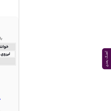
با
خوانن
لیروی ب
آهنگ بعدی
د