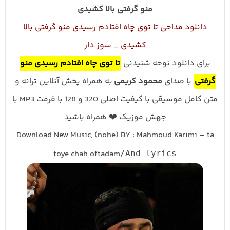
منو گرفتی بالا کشیدی
دانلود مداحی تا توی چاه افتادم رسیدی منو گرفتی بالا
کشیدی _ سوز دار
برای دانلود نوحه شنیدنی
تا توی چاه افتادم رسیدی منو
گرفتی
با صدای
محمود کریمی
به همراه پخش آنلاین ترانه و
متن کامل موسیقی با کیفیت اصلی 320 و 128 با فرمت MP3 با
جهش موزیک ❤️ همراه باشید
Download New Music, (nohe) BY : Mahmoud Karimi – ta
toye chah oftadam
/And lyrics