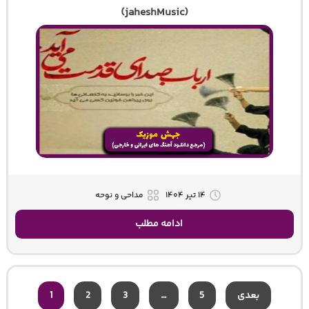
(jaheshMusic)
۱۴ تیر ۱۴۰۴
مداحی و نوحه
ادامه مطلب
بعدی
5
…
3
2
1