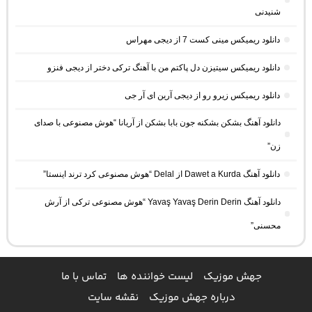
شنیدنی
دانلود ریمیکس مینی کست 7 از دیجی مهراس
دانلود ریمیکس سیتیزن دل پاکتم من با آهنگ ترکی دختر از دیجی فنزو
دانلود ریمیکس زیرو رو از دیجی آرین ای آر جی
دانلود آهنگ بشکن بشکنه جون بابا بشکن از آریانا “هوش مصنوعی با صدای
زن”
دانلود آهنگ Dawet a Kurda از Delal “هوش مصنوعی کرد ترند اینستا”
دانلود آهنگ Yavaş Yavaş Derin Derin “هوش مصنوعی ترکی از آرش
محسنی”
جهش موزیک
لیست خواننده ها
تماس با ما
درباره جهش موزیک
نقشه سایت