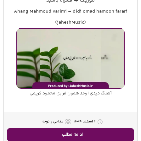
موزیک ❤️ همراه باشید
Ahang Mahmoud Karimi – didi omad hamoon farari
(jaheshMusic)
آهنگ دیدی اومد همون فراری محمود کریمی
۶ اسفند ۱۴۰۴
مداحی و نوحه
ادامه مطلب