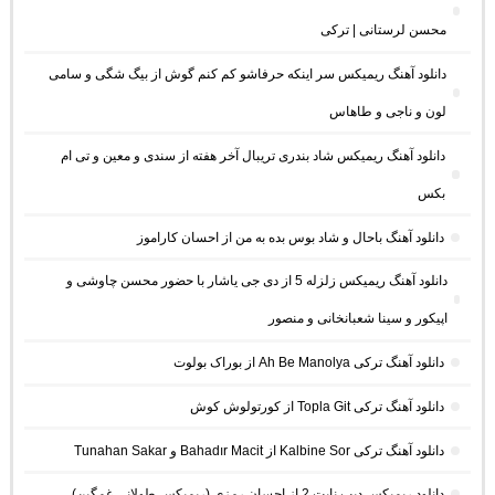
محسن لرستانی | ترکی
دانلود آهنگ ریمیکس سر اینکه حرفاشو کم کنم گوش از بیگ شگی و سامی
لون و ناجی و طاهاس
دانلود آهنگ ریمیکس شاد بندری تریبال آخر هفته از سندی و معین و تی ام
بکس
دانلود آهنگ باحال و شاد بوس بده به من از احسان کاراموز
دانلود آهنگ ریمیکس زلزله 5 از دی جی یاشار با حضور محسن چاوشی و
اپیکور و سینا شعبانخانی و منصور
دانلود آهنگ ترکی Ah Be Manolya از بوراک بولوت
دانلود آهنگ ترکی Topla Git از کورتولوش کوش
دانلود آهنگ ترکی Kalbine Sor از Bahadır Macit و Tunahan Sakar
دانلود ریمیکس دیپ نایت 2 از احسان رمزی (ریمیکس طولانی غمگین)