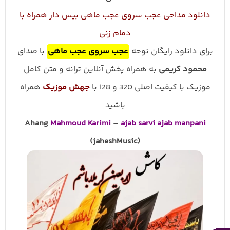
دانلود مداحی عجب سروی عجب ماهی بیس دار همراه با
دمام زنی
برای دانلود رایگان نوحه
عجب سروی عجب ماهی
با صدای
محمود کریمی
به همراه پخش آنلاین ترانه و متن کامل
موزیک با کیفیت اصلی 320 و 128 با
جهش موزیک
همراه
باشید
Ahang
Mahmoud Karimi
–
ajab sarvi ajab manpani
(jaheshMusic)