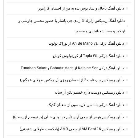
دانلود آهنگ باحال و شاد بوس بده به من از احسان کاراموز
دانلود آهنگ ریمیکس زلزله 5 از دی جی یاشار با حضور محسن چاوشی و
اپیکور و سینا شعبانخانی و منصور
دانلود آهنگ ترکی Ah Be Manolya از بوراک بولوت
دانلود آهنگ ترکی Topla Git از کورتولوش کوش
دانلود آهنگ ترکی Kalbine Sor از Bahadır Macit و Tunahan Sakar
دانلود ریمیکس دیپ نایت 2 از احسان رمزی (ریمیکس طولانی غمگین)
دانلود ریمیکس دوست دارم خستم نکن از سایه
دانلود آهنگ ترکی بانا سن لازیمسین از شعبان گدیک
دانلود ریمکیس هوس از دیجی آرین (این خیابونای خالی (بر نیومدم از پست))
دانلود ریمیکس AM Beat 16 از دیجی AMB (پادکست طولانی شنیدنی)