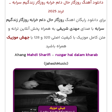
دانلود آهنگ روزگار حال دلم خرابه روزگار زندگیم سرابه _
ترند 2025
برای دانلود رایگان اهنگ
روزگار حال دلم خرابه روزگار زندگیم
سرابه
با صدای
مهدی شریفی
به همراه پخش آنلاین ترانه و
متن کامل موزیک با کیفیت اصلی 320 و 128 با
جهش موزیک
همراه باشید
Ahang
Mahdi Sharifi
–
ruzgar hal dalam kharab
(jaheshMusic)