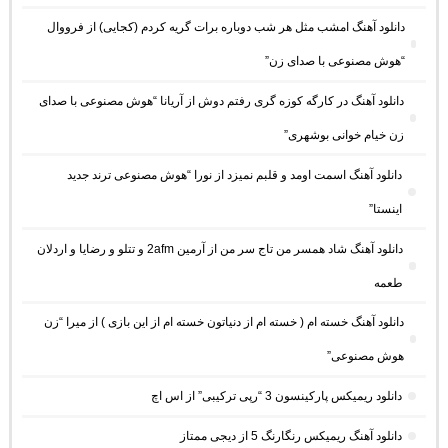
دانلود آهنگ امشب مثل هر شب دوباره برات گریه کردم (کجایی) از فرووال
“هوش مصنوعی با صدای زن”
دانلود آهنگ در کارگه کوزه گری رفتم دوش از آریانا “هوش مصنوعی با صدای
زن خیام خوانی بوشهری”
دانلود آهنگ اسمت اومد و قلبم نمیزد از نورا “هوش مصنوعی ترند جدید
اینستا”
دانلود آهنگ شاد همسر من تاج سر من از آرمین 2afm و تتلو و رضایا و اردلان
طعمه
دانلود آهنگ خسته ام ( خسته ام از دنیاتون خسته ام از این بازی ) از میرا “زن
هوش مصنوعی”
دانلود ریمیکس پارکینسون 3 “رپی ترکیبی” از اس اچ
دانلود آهنگ ریمیکس رنگارنگ 5 از دیجی ممتاز