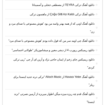
دانلود آهنگ ترکی TEYRA از مصطفی ججلی و آسمیناتا
دانلود آهنگ ترکی Çoğu Gitti Azı Kaldı از ماهسون ترکی
دانلود آهنگ اونی که از همه بهتر واسه من بود “هوش مصنوعی با صدای مرد و
زن”
دانلود آهنگ چی اومد سر من که قول داده بودم “هوش مصنوعی با صدای مرد”
دانلود ریمیکس ریورب 4 از دیجی معین و میشاموزیکز “طولانی احساسی”
دانلود ریمیکس جای زخم از ایمان حاجی نژاد و آرین ای آر جی “رپی ترکی
کردی”
دانلود آهنگ Havası Yeter از Alisch Music “ترکی ترند جدید اینستا برای
ریلز”
دانلود آهنگ ﻗﺪم ﭼﻪ رﻳﺰه ﻣﻴﺰه ﻣﻴﮕﻦ اﻃﻮار ﻣﻴﺮﻳﺰه از آرمین نصرتی “ترند
اینستا”