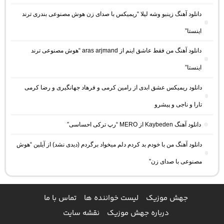
دانلود آهنگ زینبو وشه لیلا “ریمیکس با صدای زن هوش مصنوعی بندری ترند
اینستا”
دانلود آهنگ من فقط عاشق اینم از aras arjmand “هوش مصنوعی ترند
اینستا”
دانلود ریمیکس عشق ابدی از رامین کرمی و فرهاد جهانگیری و رضا کرمی
تارا و ناجی و پیشرو
دانلود آهنگ Kaybeden از MERO “رپ ترکی احساسی”
دانلود آهنگ من با خودم بد کردم دلم میخواد برگردم (دیدی نشد) از آیلین “هوش
مصنوعی با صدای زن”
جهش موزیک
لیست خواننده ها
تماس با ما
درباره جهش موزیک
نقشه سایت