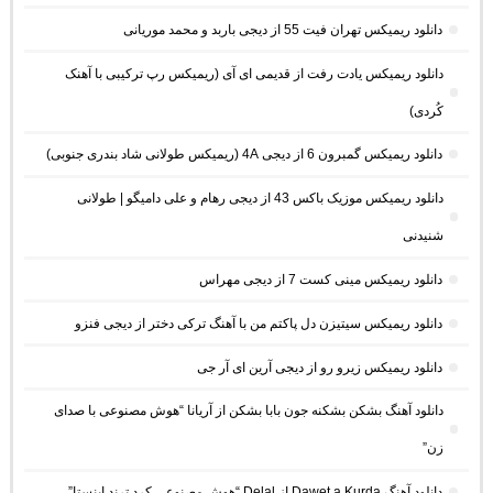
دانلود ریمیکس تهران فیت 55 از دیجی باربد و محمد موریانی
دانلود ریمیکس یادت رفت از قدیمی ای آی (ریمیکس رپ ترکیبی با آهنک
کُردی)
دانلود ریمیکس گمبرون 6 از دیجی 4A (ریمیکس طولانی شاد بندری جنوبی)
دانلود ریمیکس موزیک باکس 43 از دیجی رهام و علی دامیگو | طولانی
شنیدنی
دانلود ریمیکس مینی کست 7 از دیجی مهراس
دانلود ریمیکس سیتیزن دل پاکتم من با آهنگ ترکی دختر از دیجی فنزو
دانلود ریمیکس زیرو رو از دیجی آرین ای آر جی
دانلود آهنگ بشکن بشکنه جون بابا بشکن از آریانا “هوش مصنوعی با صدای
زن”
دانلود آهنگ Dawet a Kurda از Delal “هوش مصنوعی کرد ترند اینستا”