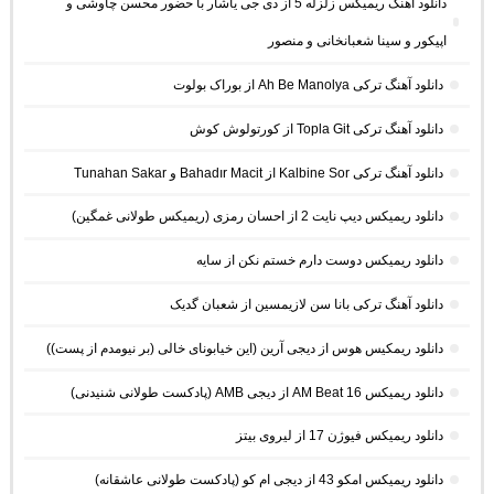
دانلود آهنگ ریمیکس زلزله 5 از دی جی یاشار با حضور محسن چاوشی و
اپیکور و سینا شعبانخانی و منصور
دانلود آهنگ ترکی Ah Be Manolya از بوراک بولوت
دانلود آهنگ ترکی Topla Git از کورتولوش کوش
دانلود آهنگ ترکی Kalbine Sor از Bahadır Macit و Tunahan Sakar
دانلود ریمیکس دیپ نایت 2 از احسان رمزی (ریمیکس طولانی غمگین)
دانلود ریمیکس دوست دارم خستم نکن از سایه
دانلود آهنگ ترکی بانا سن لازیمسین از شعبان گدیک
دانلود ریمکیس هوس از دیجی آرین (این خیابونای خالی (بر نیومدم از پست))
دانلود ریمیکس AM Beat 16 از دیجی AMB (پادکست طولانی شنیدنی)
دانلود ریمیکس فیوژن 17 از لیروی بیتز
دانلود ریمیکس امکو 43 از دیجی ام کو (پادکست طولانی عاشقانه)