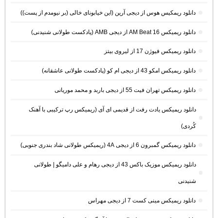
دانلود ریمکیس هوس از دیجی آرین (این خیابونای خالی (بر نیومدم از پست))
دانلود ریمیکس AM Beat 16 از دیجی AMB (پادکست طولانی شنیدنی)
دانلود ریمیکس فیوژن 17 از لیروی بیتز
دانلود ریمیکس امکو 43 از دیجی ام کو (پادکست طولانی عاشقانه)
دانلود ریمیکس تهران فیت 55 از دیجی باربد و محمد موریانی
دانلود ریمیکس یادت رفت از قدیمی ای آی (ریمیکس رپ ترکیبی با آهنک
کُردی)
دانلود ریمیکس گمبرون 6 از دیجی 4A (ریمیکس طولانی شاد بندری جنوبی)
دانلود ریمیکس موزیک باکس 43 از دیجی رهام و علی دامیگو | طولانی
شنیدنی
دانلود ریمیکس مینی کست 7 از دیجی مهراس