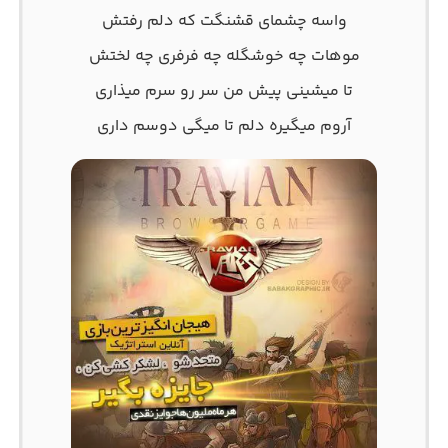
واﺳﻪ ﭼﺸﻤﺎی ﻗﺸﻨﮕﺖ ﻛﻪ دﻟﻢ رﻓﺘﺶ
ﻣﻮﻫﺎت ﭼﻪ ﺧﻮﺷﮕﻠﻪ ﭼﻪ ﻓﺮﻓﺮی ﭼﻪ ﻟﺨﺘﺶ
ﺗﺎ ﻣﻴﺸﻴﻨﻰ ﭘﻴﺶ ﻣﻦ ﺳﺮ رو ﺳﺮم ﻣﻴﺬاری
آروم ﻣﻴﮕﻴﺮه دﻟﻢ ﺗﺎ ﻣﻴﮕﻰ دوﺳﻢ داری