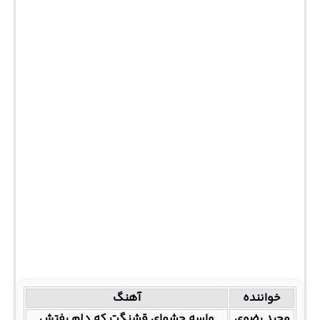
خواننده
آهنگ
مجید رضوی
واسه چشمای قشنگت که دلم رفتش