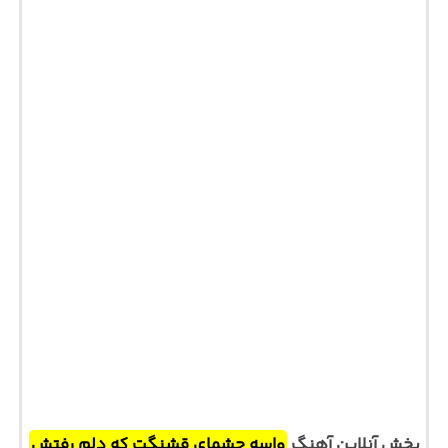
پخش آنلاین آهنگ
واسه چشمای قشنگت که دلم رفتش