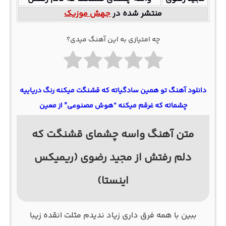
منتشر شده در
جهش موزیک
چه امتیازی به این آهنگ میدی؟
دانلود آهنگ تو همین سادگیاته که قشنگت میکنه رنگ دریاییه
چشماته که غرقم میکنه “هوش مصنوعی” از معین
متن آهنگ واسه چشمای قشنگت که
دلم رفتش از مجید رضوی (ریمیکس
اینستا)
ﺑﺒﻴﻦ ﺑﺎ ﻫﻤﻪ ﻓﺮق داری زﻳﺎد ﻧﺪﻳﺪم ﻣﺜﻠﺖ اﻧﻘﺪه زﻳﺒﺎ