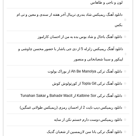
لون و ناجی و طاهاس
دانلود آهنگ ریمیکس شاد بندری تریبال آخر هفته از سندی و معین و تی ام
بکس
دانلود آهنگ باحال و شاد بوس بده به من از احسان کاراموز
دانلود آهنگ ریمیکس زلزله 5 از دی جی یاشار با حضور محسن چاوشی و
اپیکور و سینا شعبانخانی و منصور
دانلود آهنگ ترکی Ah Be Manolya از بوراک بولوت
دانلود آهنگ ترکی Topla Git از کورتولوش کوش
دانلود آهنگ ترکی Kalbine Sor از Bahadır Macit و Tunahan Sakar
دانلود ریمیکس دیپ نایت 2 از احسان رمزی (ریمیکس طولانی غمگین)
دانلود ریمیکس دوست دارم خستم نکن از سایه
دانلود آهنگ ترکی بانا سن لازیمسین از شعبان گدیک