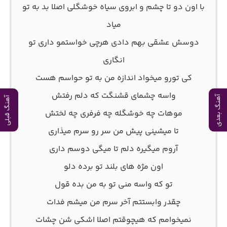
ﺑﺎ اون دو ﺗﺎ ﭼﺸﻢ و اﺑﺮوی ﺳﻴﺎه ﺧﻮﺷﮕﻠﻰ اﺻﻠﺎ ﺑﺪ ﺑﻪ ﺗﻮ
ﻣﻴﺎد
دوﺳﺶ ﻋﺸﻘﻰ ﺑﻬﻢ دادی ﻫﺮﭼﻰ ﺧﻮاﺳﺘﻤﻮ داری ﺗﻮ
اﻧﮕﺎری
ﻛﻰ ﺗﻮرو ﻣﻴﺨﻮاد اﻧﺪازه ﻣﻦ ﺑﻪ ﺗﻮ ﺣﻮاﺳﻢ ﻫﺴﺖ
واﺳﻪ ﭼﺸﻤﺎی ﻗﺸﻨﮕﺖ ﻛﻪ دﻟﻢ رﻓﺘﺶ
آهنگ بعدی
آهنگ قبلی
ﻣﻮﻫﺎت ﭼﻪ ﺧﻮﺷﮕﻠﻪ ﭼﻪ ﻓﺮﻓﺮی ﭼﻪ ﻟﺨﺘﺶ
ﺗﺎ ﻣﻴﺸﻴﻨﻰ ﭘﻴﺶ ﻣﻦ ﺳﺮ رو ﺳﺮم ﻣﻴﺬاری
آروم ﻣﻴﮕﻴﺮه دﻟﻢ ﺗﺎ ﻣﻴﮕﻰ دوﺳﻢ داری
اون ﻣﮋه ﻫﺎی ﺑﻠﻨﺪ ﺗﻮ ﺑﺮده دﻟﻮ
ﺗﻮ ﻛﻪ واﺳﻪ ﻣﻨﻰ ﺗﻮ ﺑﻪ ﻣﻦ ﺑﺪه ﻗﻮل
ﭼﻘﺪر واﺑﺴﺘﺘﻢ آﺧﺮ ﺳﺮم ﻣﻦ ﻣﻴﺸﻢ ﻓﺪات
ﻧﻤﻴﺨﻮاﻣﻢ ﻛﻪ ﻫﻴﭽﻮﻗﺘﻢ اﺻﻠﺎ اﺷﻜﻰ ﺷﻦ ﭼﺸﺎت