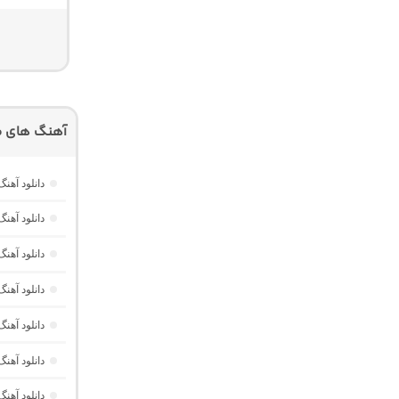
آهنگ های م
دانلود آهنگ Dawet a Kurda از Delal “هوش مصنوعی کرد ترند ا
دانلود آه
دانلود آهنگ Havası Yeter از Alisch Music “ترکی ترند جدید اینستا برا
دانلود آهن
دانلود آهن
دانلود آهن
دانلود آهن