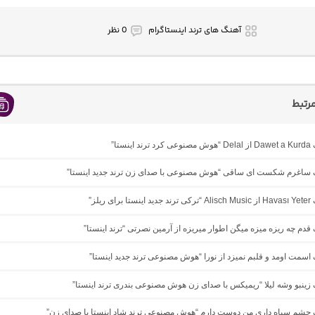
آهنگ های ترند اینستاگرام
0 نظر
رتبط
ینستا”
نگ ساغرم شکست ای ساقی “هوش مصنوعی با صدای زن ترند جدید اینستا”
ی ریلز”
گ ﻗﺪم ﭼﻪ رﻳﺰه ﻣﻴﺰه ﻣﻴﮕﻦ اﻃﻮار ﻣﻴﺮﻳﺰه از آرمین نصرتی “ترند اینستا”
گ اسمت اومد و قلبم نمیزد از نورا “هوش مصنوعی ترند جدید اینستا”
گ زینبو وشه لیلا “ریمیکس با صدای زن هوش مصنوعی بندری ترند اینستا”
گ چشم سیاه داری من دوست دارم “هوش مصنوعی ترند شاد اینستا با صدای زن”