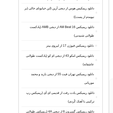
دانلود ریمکیس هوس از دیجی آرین (این خیابونای خالی (بر
نیومدم از پست))
دانلود ریمیکس AM Beat 16 از دیجی AMB (پادکست
طولانی شنیدنی)
دانلود ریمیکس فیوژن 17 از لیروی بیتز
دانلود ریمیکس امکو 43 از دیجی ام کو (پادکست طولانی
عاشقانه)
دانلود ریمیکس تهران فیت 55 از دیجی باربد و محمد
موریانی
دانلود ریمیکس یادت رفت از قدیمی ای آی (ریمیکس رپ
ترکیبی با آهنک کُردی)
دانلود ریمیکس گمبرون 6 از دیجی 4A (ریمیکس طولانی