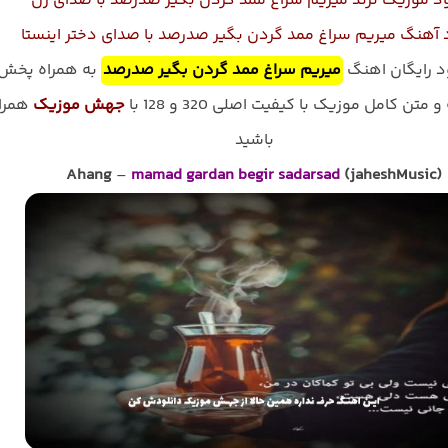
ود موزیک ترند میریم سراغ ممد گردن بگیر صدرصد با صدای زن
 آهنگ میریم سراغ ممد گردن بگیر صدرصد با صدای دختر اینستا
ود رایگان اهنگ
میریم سراغ ممد گردن بگیر صدرصد
به همراه پخش
و متن کامل موزیک با کیفیت اصلی 320 و 128 با
جهش موزیک
همرا
باشید
Ahang
–
mamad gardan begir sadarsad
(jaheshMusic)