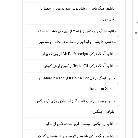
دانلود آهنگ باحال و شاد بوس بده به من از احسان
کاراموز
ه
دانلود آهنگ ریمیکس زلزله 5 از دی جی یاشار با حضور
محسن چاوشی و اپیکور و سینا شعبانخانی و منصور
دانلود آهنگ ترکی Ah Be Manolya از بوراک بولوت
دانلود آهنگ ترکی Topla Git از کورتولوش کوش
دانلود آهنگ ترکی Kalbine Sor از Bahadır Macit و
Tunahan Sakar
دانلود ریمیکس دیپ نایت 2 از احسان رمزی (ریمیکس
طولانی غمگین)
دانلود ریمیکس دوست دارم خستم نکن از سایه
دانلود آهنگ ترکی بانا سن لازیمسین از شعبان گدیک