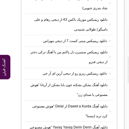
شاد بندری جنوبی)
دانلود ریمیکس موزیک باکس 43 از دیجی رهام و علی
دامیگو | طولانی شنیدنی
دانلود ریمیکس مینی کست 7 از دیجی مهراس
دانلود ریمیکس سیتیزن دل پاکتم من با آهنگ ترکی دختر
آهنگ قبلی
از دیجی فنزو
دانلود ریمیکس زیرو رو از دیجی آرین ای آر جی
دانلود آهنگ بشکن بشکنه جون بابا بشکن از آریانا “هوش
مصنوعی با صدای زن”
دانلود آهنگ Dawet a Kurda از Delal “هوش مصنوعی
کرد ترند اینستا”
دانلود آهنگ Yavaş Yavaş Derin Derin “هوش مصنوعی