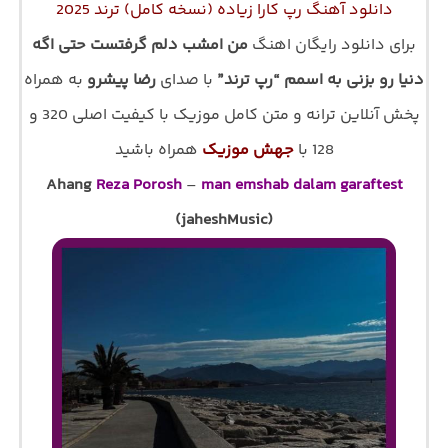
دانلود آهنگ رپ کارا زیاده (نسخه کامل) ترند 2025
برای دانلود رایگان اهنگ
من امشب دلم گرفتست حتی اگه
دنیا رو بزنی به اسمم “رپ ترند”
با صدای
رضا پیشرو
به همراه
پخش آنلاین ترانه و متن کامل موزیک با کیفیت اصلی 320 و
128 با
جهش موزیک
همراه باشید
Ahang
Reza Porosh
–
man emshab dalam garaftest
(jaheshMusic)