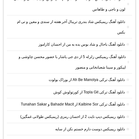
لون و ناجی و طاهاس
دانلود آهنگ ریمیکس شاد بندری تریبال آخر هفته از سندی و معین و تی ام
بکس
دانلود آهنگ باحال و شاد بوس بده به من از احسان کاراموز
دانلود آهنگ ریمیکس زلزله 5 از دی جی یاشار با حضور محسن چاوشی و
اپیکور و سینا شعبانخانی و منصور
دانلود آهنگ ترکی Ah Be Manolya از بوراک بولوت
دانلود آهنگ ترکی Topla Git از کورتولوش کوش
دانلود آهنگ ترکی Kalbine Sor از Bahadır Macit و Tunahan Sakar
دانلود ریمیکس دیپ نایت 2 از احسان رمزی (ریمیکس طولانی غمگین)
دانلود ریمیکس دوست دارم خستم نکن از سایه