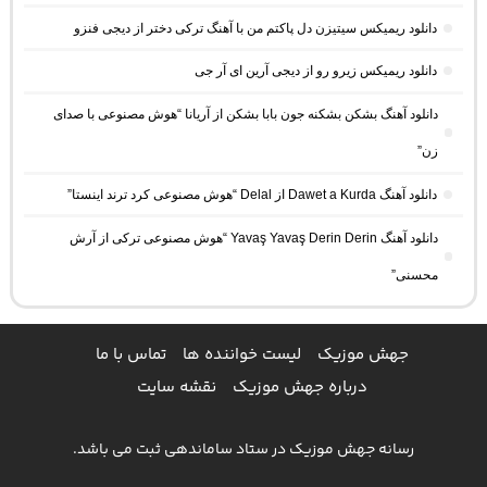
دانلود ریمیکس سیتیزن دل پاکتم من با آهنگ ترکی دختر از دیجی فنزو
دانلود ریمیکس زیرو رو از دیجی آرین ای آر جی
دانلود آهنگ بشکن بشکنه جون بابا بشکن از آریانا “هوش مصنوعی با صدای
زن”
دانلود آهنگ Dawet a Kurda از Delal “هوش مصنوعی کرد ترند اینستا”
دانلود آهنگ Yavaş Yavaş Derin Derin “هوش مصنوعی ترکی از آرش
محسنی”
جهش موزیک
لیست خواننده ها
تماس با ما
درباره جهش موزیک
نقشه سایت
رسانه جهش موزیک در ستاد ساماندهی ثبت می باشد.