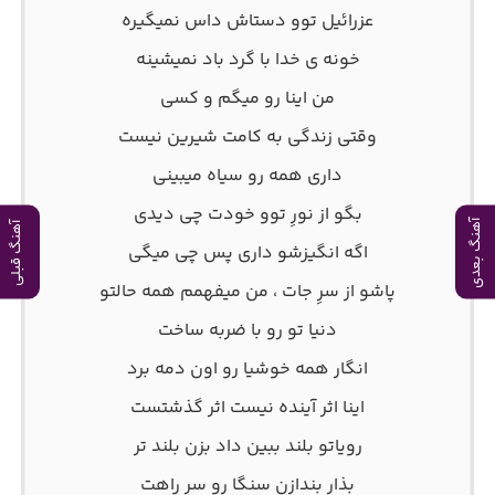
عزرائیل توو دستاش داس نمیگیره
خونه ی خدا با گرد باد نمیشینه
من اینا رو میگم و کسی
وقتی زندگی به کامت شیرین نیست
داری همه رو سیاه میبینی
بگو از نورِ توو خودت چی دیدی
آهنگ بعدی
آهنگ قبلی
اگه انگیزشو داری پس چی میگی
پاشو از سرِ جات ، من میفهمم همه حالتو
دنیا تو رو با ضربه ساخت
انگار همه خوشیا رو اون دمه برد
اینا اثر آینده نیست اثر گذشتست
رویاتو بلند ببین داد بزن بلند تر
بذار بندازن سنگا رو سرِ راهت