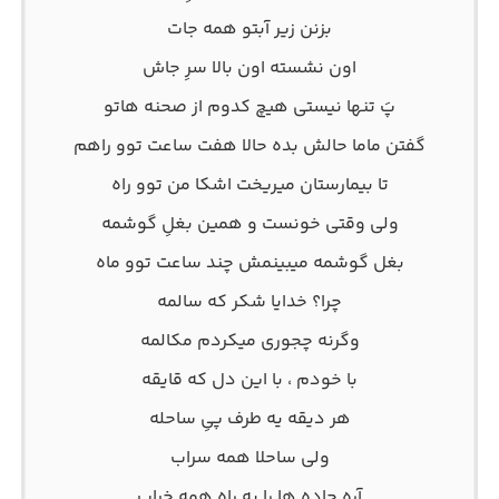
بزنن زیر آبتو همه جات
اون نشسته اون بالا سرِ جاش
پَ تنها نیستی هیچ کدوم از صحنه هاتو
گفتن ماما حالش بده حالا هفت ساعت توو راهم
تا بیمارستان میریخت اشکا من توو راه
ولی وقتی خونست و همین بغلِ گوشمه
بغل گوشمه میبینمش چند ساعت توو ماه
چرا؟ خدایا شکر که سالمه
وگرنه چجوری میکردم مکالمه
با خودم ، با این دل که قایقه
هر دیقه یه طرف پیِ ساحله
ولی ساحلا همه سراب
آره جاده ها را به راه همه خراب