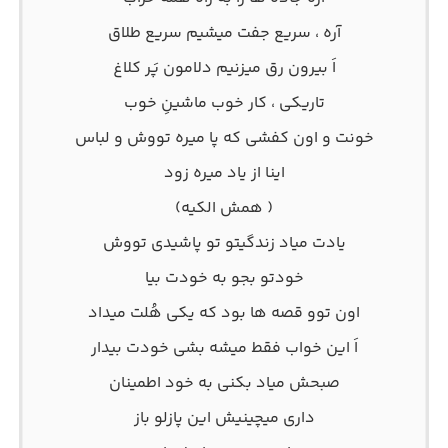
آره ، سریع جفت میشیم سریع طلاق
اَ بیرون رق میزنیم دلامون پَر کلاغ
تاریکی ، کار خوب ماشینِ خوب
خونت و اون کفشی که پا میره تووش و لباس
اینا از یاد میره زود
( همش الکیه)
یادت میاد زندگیتو تو پاشیدی تووش
خودتو بجو به خودت بیا
اون توو قصه ها بود که یکی هُلت میداد
اَ این خواب فقط میشه بشی خودت بیدار
صبحش میاد بکنی به خود اطمینان
داری میچینیش این پازلو باز