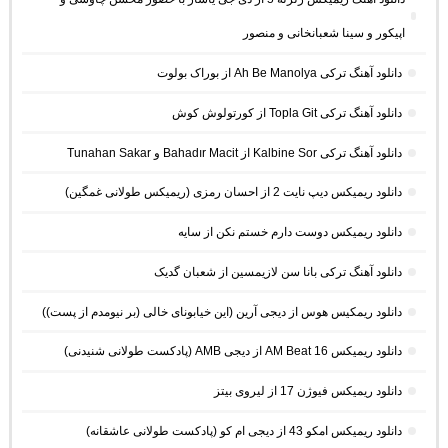
اپیکور و سینا شعبانخانی و منصور
دانلود آهنگ ترکی Ah Be Manolya از بوراک بولوت
دانلود آهنگ ترکی Topla Git از کورتولوش کوش
دانلود آهنگ ترکی Kalbine Sor از Bahadır Macit و Tunahan Sakar
دانلود ریمیکس دیپ نایت 2 از احسان رمزی (ریمیکس طولانی غمگین)
دانلود ریمیکس دوست دارم خستم نکن از سایه
دانلود آهنگ ترکی بانا سن لازیمسین از شعبان گدیک
دانلود ریمکیس هوس از دیجی آرین (این خیابونای خالی (بر نیومدم از پست))
دانلود ریمیکس AM Beat 16 از دیجی AMB (پادکست طولانی شنیدنی)
دانلود ریمیکس فیوژن 17 از لیروی بیتز
دانلود ریمیکس امکو 43 از دیجی ام کو (پادکست طولانی عاشقانه)