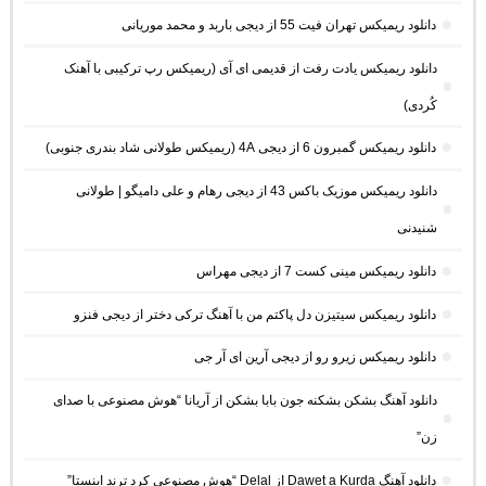
دانلود ریمیکس تهران فیت 55 از دیجی باربد و محمد موریانی
دانلود ریمیکس یادت رفت از قدیمی ای آی (ریمیکس رپ ترکیبی با آهنک
کُردی)
دانلود ریمیکس گمبرون 6 از دیجی 4A (ریمیکس طولانی شاد بندری جنوبی)
دانلود ریمیکس موزیک باکس 43 از دیجی رهام و علی دامیگو | طولانی
شنیدنی
دانلود ریمیکس مینی کست 7 از دیجی مهراس
دانلود ریمیکس سیتیزن دل پاکتم من با آهنگ ترکی دختر از دیجی فنزو
دانلود ریمیکس زیرو رو از دیجی آرین ای آر جی
دانلود آهنگ بشکن بشکنه جون بابا بشکن از آریانا “هوش مصنوعی با صدای
زن”
دانلود آهنگ Dawet a Kurda از Delal “هوش مصنوعی کرد ترند اینستا”