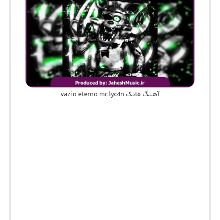
آهنگ فانک vazio eterno mc lyc4n