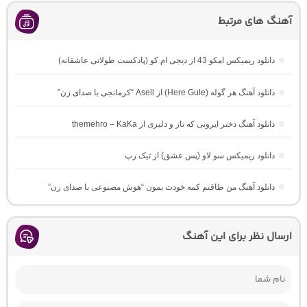
آهنگ های مرتبط
دانلود ریمیکس امکو 43 از دیجی ام کو (پادکست طولانی عاشقانه)
دانلود آهنگ هر گوله (Here Gule) از Asell “کرمانجی با صدای زن”
دانلود آهنگ دختر ایرونی که ناز و دلبری از themehro – KaKa
دانلود ریمیکس سو لاو (پس عشق) از تیک رپ
دانلود آهنگ من طاقتم کمه خودت بمون “هوش مصنوعی با صدای زن”
ارسال نظر برای این آهنگ