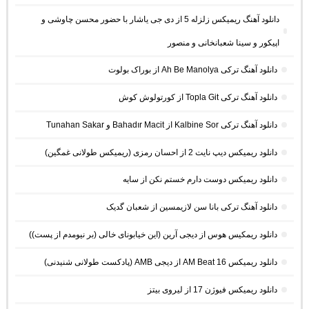
دانلود آهنگ ریمیکس زلزله 5 از دی جی یاشار با حضور محسن چاوشی و
اپیکور و سینا شعبانخانی و منصور
دانلود آهنگ ترکی Ah Be Manolya از بوراک بولوت
دانلود آهنگ ترکی Topla Git از کورتولوش کوش
دانلود آهنگ ترکی Kalbine Sor از Bahadır Macit و Tunahan Sakar
دانلود ریمیکس دیپ نایت 2 از احسان رمزی (ریمیکس طولانی غمگین)
دانلود ریمیکس دوست دارم خستم نکن از سایه
دانلود آهنگ ترکی بانا سن لازیمسین از شعبان گدیک
دانلود ریمکیس هوس از دیجی آرین (این خیابونای خالی (بر نیومدم از پست))
دانلود ریمیکس AM Beat 16 از دیجی AMB (پادکست طولانی شنیدنی)
دانلود ریمیکس فیوژن 17 از لیروی بیتز