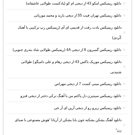
دانلود ریمیکس امکو 43 از دیجی ام کو (پادکست طولانی عاشقانه)
دانلود ریمیکس تهران فیت 55 از دیجی باربد و محمد موریانی
دانلود ریمیکس یادت رفت از قدیمی ای آی (ریمیکس رپ ترکیبی با آهنک
کُردی)
دانلود ریمیکس گمبرون 6 از دیجی 4A (ریمیکس طولانی شاد بندری جنوبی)
دانلود ریمیکس موزیک باکس 43 از دیجی رهام و علی دامیگو | طولانی
شنیدنی
دانلود ریمیکس مینی کست 7 از دیجی مهراس
دانلود ریمیکس سیتیزن دل پاکتم من با آهنگ ترکی دختر از دیجی فنزو
دانلود ریمیکس زیرو رو از دیجی آرین ای آر جی
دانلود آهنگ بشکن بشکنه جون بابا بشکن از آریانا “هوش مصنوعی با صدای
زن”