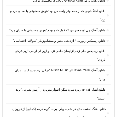
دانلود آهنگ ترکی Çoğu Gitti Azı Kaldı از ماهسون ترکی
دانلود آهنگ اونی که از همه بهتر واسه من بود “هوش مصنوعی با صدای مرد و
زن”
دانلود آهنگ چی اومد سر من که قول داده بودم “هوش مصنوعی با صدای مرد”
دانلود ریمیکس ریورب 4 از دیجی معین و میشاموزیکز “طولانی احساسی”
دانلود ریمیکس جای زخم از ایمان حاجی نژاد و آرین ای آر جی “رپی ترکی
کردی”
دانلود آهنگ Havası Yeter از Alisch Music “ترکی ترند جدید اینستا برای
ریلز”
دانلود آهنگ ﻗﺪم ﭼﻪ رﻳﺰه ﻣﻴﺰه ﻣﻴﮕﻦ اﻃﻮار ﻣﻴﺮﻳﺰه از آرمین نصرتی “ترند
اینستا”
دانلود آهنگ امشب مثل هر شب دوباره برات گریه کردم (کجایی) از فرووال