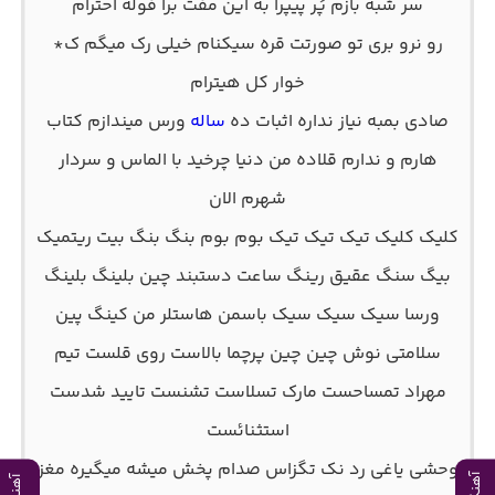
سر شبه بازم پُر پیپرا به این مفت برا فوله احترام
رو نرو بری تو صورتت قره سیکنام خیلی رک میگم ک*
خوار کل هیترام
صادی بمبه نیاز نداره اثبات ده
ساله
ورس میندازم کتاب
هارم و ندارم قلاده من دنیا چرخید با الماس و سردار
شهرم الان
کلیک کلیک تیک تیک تیک بوم بوم بنگ بنگ بیت ریتمیک
بیگ سنگ عقیق رینگ ساعت دستبند چین بلینگ بلینگ
ورسا سیک سیک سیک باسمن هاستلر من کینگ پین
سلامتی نوش چین چین پرچما بالاست روی قلست تیم
مهراد تمساحست مارک تسلاست تشنست تایید شدست
استثنائست
وحشی یاغی رد نک تگزاس صدام پخش میشه میگیره مغز