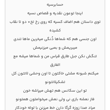
حسابرسیه
اینجا توعون نقدیه و قصاص نسیه
توی داستان هم اضاف کسیه که روی رخ تخ* دو تا نقاب
کشیده
اون جنسی هم که شماها دُنگی میخرین ماها تندی
میبریمش و بمبی میزنیمش
تنگش نکن جبل طارق قیاس من و شماها میشه مع
الفارق
میکنم شبونه مشتی خاکتون تا اون وحشی لاتتون کل
تشکیلاتتونو
تو این سکانس هم تهش میپاشه خون
فاز نعشه بازی نی ولی نعش میخوامتون همتونو
میاد صدا زوزه گرگا دارن خط میزنن با لوله خودکار