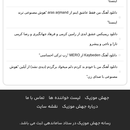
اینستا”
دانلود آهنگ من فقط عاشق اینم از aras arjmand “هوش مصنوعی ترند
اینستا”
دانلود ریمیکس عشق ابدی از رامین کرمی و فرهاد جهانگیری و رضا کرمی
تارا و ناجی و پیشرو
دانلود آهنگ Kaybeden از MERO “رپ ترکی احساسی”
دانلود آهنگ من با خودم بد کردم دلم میخواد برگردم (دیدی نشد) از آیلین “هوش
مصنوعی با صدای زن”
جهش موزیک
لیست خواننده ها
تماس با ما
درباره جهش موزیک
نقشه سایت
رسانه جهش موزیک در ستاد ساماندهی ثبت می باشد.