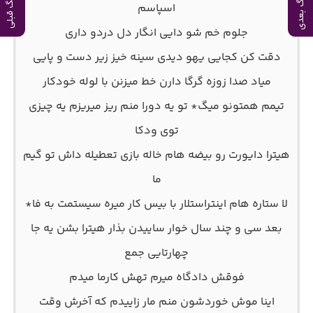
آهنگ بعدی
آهنگ قبلی
اسپاسم
جلوم خم شو دایی انگار دل دردو داری
دقت کن کجایی یهو دیدی سینه خیز زیر دست و پایی
میاد صدا زوزه گرگا دارن خط میزنن با لوله خودکار
تیمم همتونو میگ* تو یه دورا منم ریز میریزم یه چیزی
توی ودکا
هیترا دایورت رو بیضه هام خاله بازی تعطیله داش تو گیم
ما
لا ستاره هام اینتراستلار با بیس کار میره سیستمت به فا*
بعد سی و چند سال خوار ساییدن بذار هیترا بشن یه جا
چهارتایی جمع
فوقش دادگاه میرم تهش کارما میدم
اینا موش خوردشون منم مار زاییدم که آخرش وقت