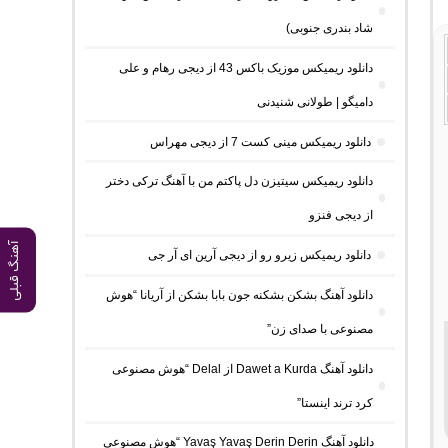
شاد بندری جنوبی)
دانلود ریمیکس موزیک باکس 43 از دیجی رهام و علی
دامیگو | طولانی شنیدنی
دانلود ریمیکس مینی کست 7 از دیجی مهراس
دانلود ریمیکس سیتیزن دل پاکتم من با آهنگ ترکی دختر
از دیجی فنزو
آهنگ قبلی
دانلود ریمیکس زیرو رو از دیجی آرین ای آر جی
دانلود آهنگ بشکن بشکنه جون بابا بشکن از آریانا “هوش
مصنوعی با صدای زن”
دانلود آهنگ Dawet a Kurda از Delal “هوش مصنوعی
کرد ترند اینستا”
دانلود آهنگ Yavaş Yavaş Derin Derin “هوش مصنوعی