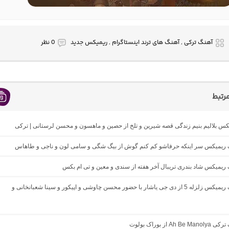
آهنگ ترکی , آهنگ های ترند اینستاگرام , ریمیکس جدید
0 نظر
رتبط
یکس بلالیم بنیم زندگی قصه شیرین و تلخ از حصین و ماهسون و محسن لرستانی | ترکی
نگ ریمیکس سر اینکه حرفاشو کم کنم گوش از بیگ شگی و سامی لون و ناجی و طاهاس
گ ریمیکس شاد بندری تریبال آخر هفته از سندی و معین و تی ام بکس
دانلود آهنگ ریمیکس زلزله 5 از دی جی یاشار با حضور محسن چاوشی و اپیکور و سینا شعبانخانی و
Ah  از بوراک بولوت