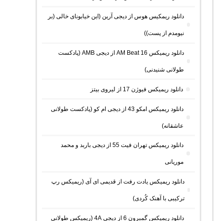
دانلود ریمکیس هوس از دیجی آرین (این خیابونای خالی (بر
نیومدم از پست))
دانلود ریمیکس AM Beat 16 از دیجی AMB (پادکست
طولانی شنیدنی)
دانلود ریمیکس فیوژن 17 از لیروی بیتز
دانلود ریمیکس امکو 43 از دیجی ام کو (پادکست طولانی
عاشقانه)
دانلود ریمیکس تهران فیت 55 از دیجی باربد و محمد
موریانی
دانلود ریمیکس یادت رفت از قدیمی ای آی (ریمیکس رپ
ترکیبی با آهنک کُردی)
دانلود ریمیکس گمبرون 6 از دیجی 4A (ریمیکس طولانی