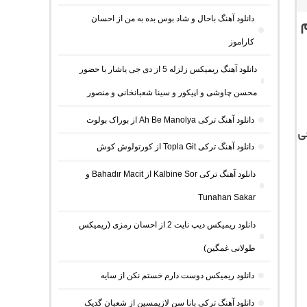
دانلود آهنگ باحال و شاد بوس بده به من از احسان
م
کاراموز
دانلود آهنگ ریمیکس زلزله 5 از دی جی یاشار با حضور
محسن چاوشی و اپیکور و سینا شعبانخانی و منصور
دانلود آهنگ ترکی Ah Be Manolya از بوراک بولوت
ی
دانلود آهنگ ترکی Topla Git از کورتولوش کوش
دانلود آهنگ ترکی Kalbine Sor از Bahadır Macit و
Tunahan Sakar
دانلود ریمیکس دیپ نایت 2 از احسان رمزی (ریمیکس
طولانی غمگین)
دانلود ریمیکس دوست دارم خستم نکن از سایه
دانلود آهنگ ترکی بانا سن لازیمسین از شعبان گدیک