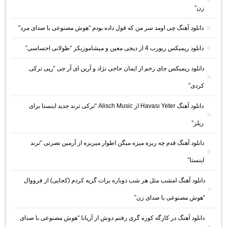
زن”
دانلود آهنگ چی اومد سر من که قول داده بودم “هوش مصنوعی با صدای مرد”
دانلود ریمیکس ریورب 4 از دیجی معین و میشاموزیکز “طولانی احساسی”
دانلود ریمیکس جای زخم از ایمان حاجی نژاد و آرین ای آر جی “رپی ترکی
کردی”
دانلود آهنگ Havası Yeter از Alisch Music “ترکی ترند جدید اینستا برای
ریلز”
دانلود آهنگ ﻗﺪم ﭼﻪ رﻳﺰه ﻣﻴﺰه ﻣﻴﮕﻦ اﻃﻮار ﻣﻴﺮﻳﺰه از آرمین نصرتی “ترند
اینستا”
دانلود آهنگ امشب مثل هر شب دوباره برات گریه کردم (کجایی) از فرووال
“هوش مصنوعی با صدای زن”
دانلود آهنگ در کارگه کوزه گری رفتم دوش از آریانا “هوش مصنوعی با صدای