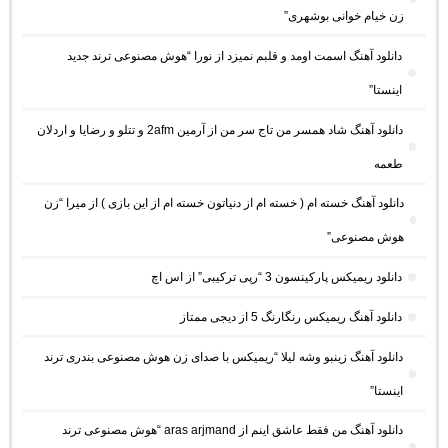
زن خیام خوانی بوشهری”
دانلود آهنگ اسمت اومد و قلبم نمیزد از نورا “هوش مصنوعی ترند جدید
اینستا”
دانلود آهنگ شاد همسر من تاج سر من از آرمین 2afm و تتلو و رضایا و اردلان
طعمه
دانلود آهنگ خسته ام ( خسته ام از دنیاتون خسته ام از این بازی ) از میرا “زن
هوش مصنوعی”
دانلود ریمیکس پارکینسون 3 “رپی ترکیبی” از اس اچ
دانلود آهنگ ریمیکس رنگارنگ 5 از دیجی ممتاز
دانلود آهنگ زینبو وشه لیلا “ریمیکس با صدای زن هوش مصنوعی بندری ترند
اینستا”
دانلود آهنگ من فقط عاشق اینم از aras arjmand “هوش مصنوعی ترند