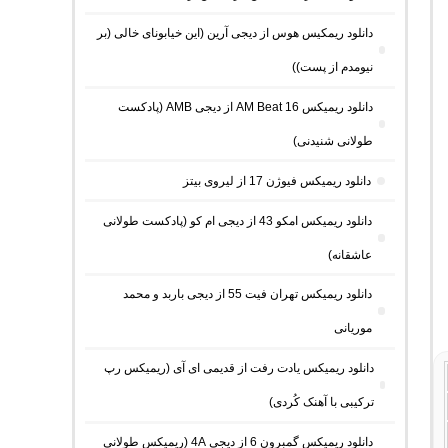
دانلود ریمکیس هوس از دیجی آرین (این خیابونای خالی (بر
نیومدم از پست))
دانلود ریمیکس AM Beat 16 از دیجی AMB (پادکست
طولانی شنیدنی)
دانلود ریمیکس فیوژن 17 از لیروی بیتز
دانلود ریمیکس امکو 43 از دیجی ام کو (پادکست طولانی
عاشقانه)
دانلود ریمیکس تهران فیت 55 از دیجی باربد و محمد
موریانی
دانلود ریمیکس یادت رفت از قدیمی ای آی (ریمیکس رپ
ترکیبی با آهنک کُردی)
دانلود ریمیکس گمبرون 6 از دیجی 4A (ریمیکس طولانی