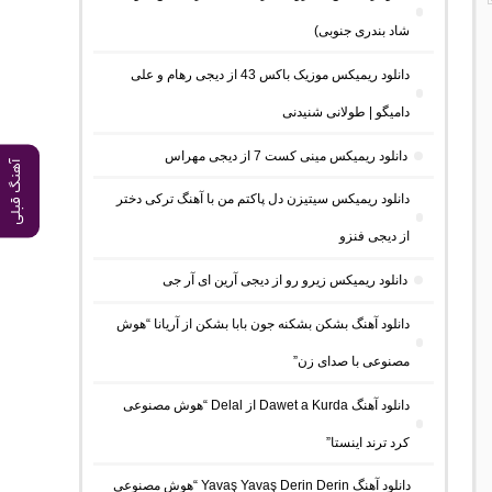
شاد بندری جنوبی)
دانلود ریمیکس موزیک باکس 43 از دیجی رهام و علی
دامیگو | طولانی شنیدنی
دانلود ریمیکس مینی کست 7 از دیجی مهراس
آهنگ قبلی
دانلود ریمیکس سیتیزن دل پاکتم من با آهنگ ترکی دختر
از دیجی فنزو
دانلود ریمیکس زیرو رو از دیجی آرین ای آر جی
دانلود آهنگ بشکن بشکنه جون بابا بشکن از آریانا “هوش
مصنوعی با صدای زن”
دانلود آهنگ Dawet a Kurda از Delal “هوش مصنوعی
کرد ترند اینستا”
دانلود آهنگ Yavaş Yavaş Derin Derin “هوش مصنوعی