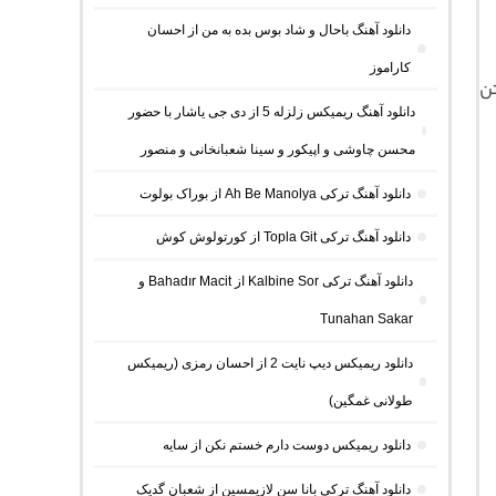
دانلود آهنگ باحال و شاد بوس بده به من از احسان
کاراموز
تن
دانلود آهنگ ریمیکس زلزله 5 از دی جی یاشار با حضور
محسن چاوشی و اپیکور و سینا شعبانخانی و منصور
دانلود آهنگ ترکی Ah Be Manolya از بوراک بولوت
دانلود آهنگ ترکی Topla Git از کورتولوش کوش
دانلود آهنگ ترکی Kalbine Sor از Bahadır Macit و
Tunahan Sakar
دانلود ریمیکس دیپ نایت 2 از احسان رمزی (ریمیکس
طولانی غمگین)
دانلود ریمیکس دوست دارم خستم نکن از سایه
دانلود آهنگ ترکی بانا سن لازیمسین از شعبان گدیک