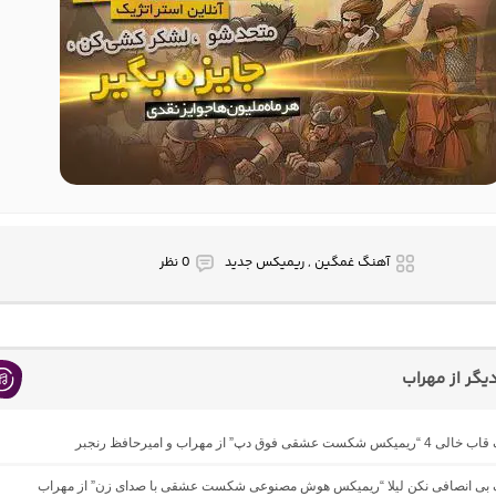
آهنگ غمگین , ریمیکس جدید
0 نظر
گر از مهراب
 عشقی فوق دپ” از مهراب و امیرحافظ رنجبر
نگ بی انصافی نکن لیلا “ریمیکس هوش مصنوعی شکست عشقی با صدای زن” از مهراب