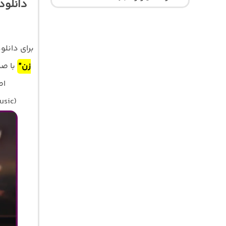
دانلود
برای دانل
زن”
با ص
اصلی 320 و 128 
usic)