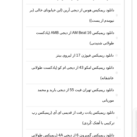
دانلود ریمکیس هوس از دیجی آرین (این خیابونای خالی (بر
نیومدم از پست))
دانلود ریمیکس AM Beat 16 از دیجی AMB (پادکست
طولانی شنیدنی)
دانلود ریمیکس فیوژن 17 از لیروی بیتز
دانلود ریمیکس امکو 43 از دیجی ام کو (پادکست طولانی
عاشقانه)
دانلود ریمیکس تهران فیت 55 از دیجی باربد و محمد
موریانی
دانلود ریمیکس یادت رفت از قدیمی ای آی (ریمیکس رپ
ترکیبی با آهنک کُردی)
دانلود ریمیکس گمبرون 6 از دیجی 4A (ریمیکس طولانی