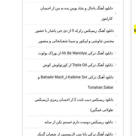
دانلود آهنگ باحال و شاد بوس بده به من از احسان
کاراموز
دانلود آهنگ ریمیکس زلزله 5 از دی جی یاشار با حضور
محسن چاوشی و اپیکور و سینا شعبانخانی و منصور
دانلود آهنگ ترکی Ah Be Manolya از بوراک بولوت
دانلود آهنگ ترکی Topla Git از کورتولوش کوش
دانلود آهنگ ترکی Kalbine Sor از Bahadır Macit و
Tunahan Sakar
دانلود ریمیکس دیپ نایت 2 از احسان رمزی (ریمیکس
طولانی غمگین)
دانلود ریمیکس دوست دارم خستم نکن از سایه
دانلود آهنگ ترکی بانا سن لازیمسین از شعبان گدیک