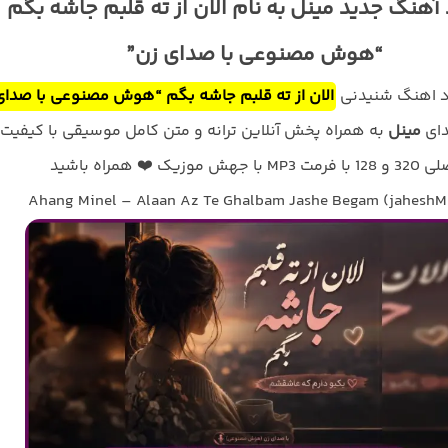
 آهنگ جدید مینل به نام الان از ته قلبم جاشه بگم
“هوش مصنوعی با صدای زن”
ود اهنگ شنیدنی
الان از ته قلبم جاشه بگم “هوش مصنوعی با صدای
دای
مینل
به همراه پخش آنلاین ترانه و متن کامل موسیقی با کیفیت
با فرمت MP3 با جهش موزیک ❤️ همراه باشید
Ahang Minel – Alaan Az Te Ghalbam Jashe Begam (jaheshM