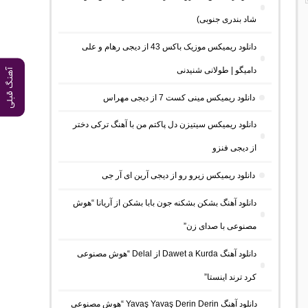
شاد بندری جنوبی)
دانلود ریمیکس موزیک باکس 43 از دیجی رهام و علی
دامیگو | طولانی شنیدنی
آهنگ قبلی
دانلود ریمیکس مینی کست 7 از دیجی مهراس
دانلود ریمیکس سیتیزن دل پاکتم من با آهنگ ترکی دختر
از دیجی فنزو
دانلود ریمیکس زیرو رو از دیجی آرین ای آر جی
دانلود آهنگ بشکن بشکنه جون بابا بشکن از آریانا “هوش
مصنوعی با صدای زن”
دانلود آهنگ Dawet a Kurda از Delal “هوش مصنوعی
کرد ترند اینستا”
دانلود آهنگ Yavaş Yavaş Derin Derin “هوش مصنوعی