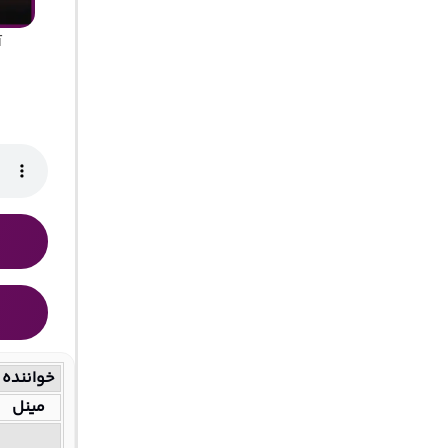
آ
خواننده
مینل