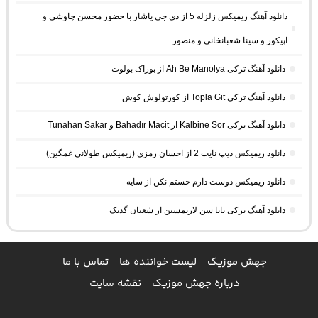
دانلود آهنگ ریمیکس زلزله 5 از دی جی یاشار با حضور محسن چاوشی و
اپیکور و سینا شعبانخانی و منصور
دانلود آهنگ ترکی Ah Be Manolya از بوراک بولوت
دانلود آهنگ ترکی Topla Git از کورتولوش کوش
دانلود آهنگ ترکی Kalbine Sor از Bahadır Macit و Tunahan Sakar
دانلود ریمیکس دیپ نایت 2 از احسان رمزی (ریمیکس طولانی غمگین)
دانلود ریمیکس دوست دارم خستم نکن از سایه
دانلود آهنگ ترکی بانا سن لازیمسین از شعبان گدیک
جهش موزیک
لیست خواننده ها
تماس با ما
درباره جهش موزیک
نقشه سایت