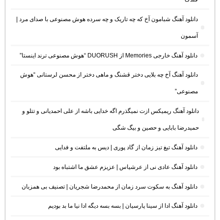
دانلود آهنگ شبامون آخ که چه تاریک و چه سرده هوش مصنوعی با صدای مرد |
آسمون
دانلود آهنگ خارجی Memories از DUORUSH “هوش مصنوعی ترند اینستا”
دانلود آهنگ آخ چه بلایی دختر قشنگ و ماهی دختر از محسن لرستانی “هوش
مصنوعی”
دانلود آهنگ ریمیکس ازت نمیگذرم اگه خدایی باشه از علی احمدیانی و تتلو و
حمیدرضا بابایی و حصین و بیگ شگی
دانلود آهنگ تیغ تیز زمان از گاد پوری | دیس به ملتفت و فدایی
دانلود آهنگ عادی نی از عرشیاس | عزیزم عشق ما اشتباه بود
دانلود آهنگ به سکوت سرد زمان از محمدرضا شجریان | تصنیف بی همزبان
دانلود آهنگ ادا از سینا پارسیان | بسه بسه دیگه ادا نیا ما بد بودیم