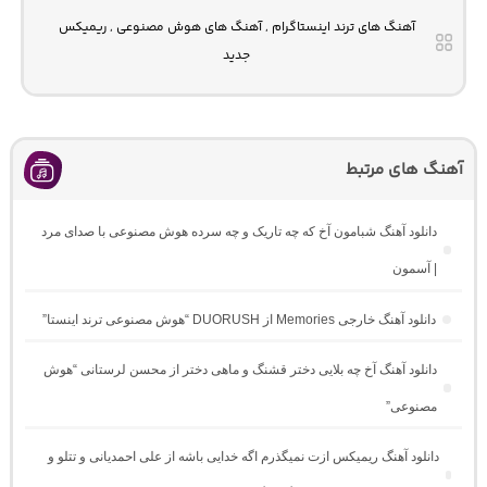
آهنگ های ترند اینستاگرام , آهنگ های هوش مصنوعی , ریمیکس
جدید
آهنگ های مرتبط
دانلود آهنگ شبامون آخ که چه تاریک و چه سرده هوش مصنوعی با صدای مرد
| آسمون
دانلود آهنگ خارجی Memories از DUORUSH “هوش مصنوعی ترند اینستا”
دانلود آهنگ آخ چه بلایی دختر قشنگ و ماهی دختر از محسن لرستانی “هوش
مصنوعی”
دانلود آهنگ ریمیکس ازت نمیگذرم اگه خدایی باشه از علی احمدیانی و تتلو و