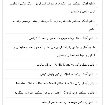
دانلود آهنگ ریمیکس سر اینکه حرفاشو کم کنم گوش از بیگ شگی و سامی
لون و ناجی و طاهاس
دانلود آهنگ ریمیکس شاد بندری تریبال آخر هفته از سندی و معین و تی ام
بکس
دانلود آهنگ باحال و شاد بوس بده به من از احسان کاراموز
دانلود آهنگ ریمیکس زلزله 5 از دی جی یاشار با حضور محسن چاوشی و
اپیکور و سینا شعبانخانی و منصور
دانلود آهنگ ترکی Ah Be Manolya از بوراک بولوت
دانلود آهنگ ترکی Topla Git از کورتولوش کوش
دانلود آهنگ ترکی Kalbine Sor از Bahadır Macit و Tunahan Sakar
دانلود ریمیکس دیپ نایت 2 از احسان رمزی (ریمیکس طولانی غمگین)
دانلود ریمیکس دوست دارم خستم نکن از سایه