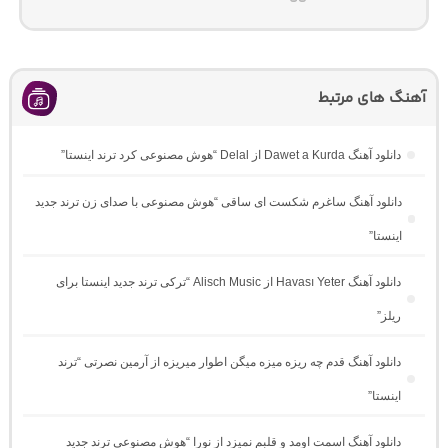
آهنگ های مرتبط
دانلود آهنگ Dawet a Kurda از Delal “هوش مصنوعی کرد ترند اینستا”
دانلود آهنگ ساغرم شکست ای ساقی “هوش مصنوعی با صدای زن ترند جدید
اینستا”
دانلود آهنگ Havası Yeter از Alisch Music “ترکی ترند جدید اینستا برای
ریلز”
دانلود آهنگ ﻗﺪم ﭼﻪ رﻳﺰه ﻣﻴﺰه ﻣﻴﮕﻦ اﻃﻮار ﻣﻴﺮﻳﺰه از آرمین نصرتی “ترند
اینستا”
دانلود آهنگ اسمت اومد و قلبم نمیزد از نورا “هوش مصنوعی ترند جدید