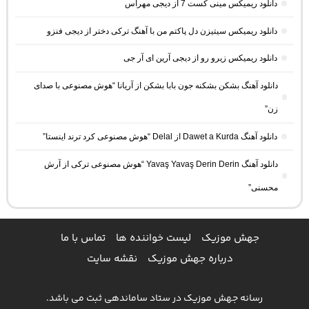
دانلود ریمیکس مینی کست 7 از دیجی مهراس
دانلود ریمیکس سیتیزن دل پاکتم من با آهنگ ترکی دختر از دیجی فنزو
دانلود ریمیکس زیرو رو از دیجی آرین ای آر جی
دانلود آهنگ بشکن بشکنه جون بابا بشکن از آریانا “هوش مصنوعی با صدای
زن”
دانلود آهنگ Dawet a Kurda از Delal “هوش مصنوعی کرد ترند اینستا”
دانلود آهنگ Yavaş Yavaş Derin Derin “هوش مصنوعی ترکی از آرش
محسنی”
جهش موزیک
لیست خواننده ها
تماس با ما
درباره جهش موزیک
نقشه سایت
رسانه جهش موزیک در ستاد ساماندهی ثبت می باشد.