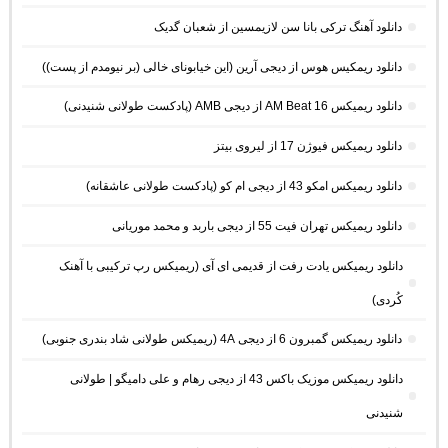
دانلود آهنگ ترکی بانا سن لازیمسین از شعبان گدیک
دانلود ریمکیس هوس از دیجی آرین (این خیابونای خالی (بر نیومدم از پست))
دانلود ریمیکس AM Beat 16 از دیجی AMB (پادکست طولانی شنیدنی)
دانلود ریمیکس فیوژن 17 از لیروی بیتز
دانلود ریمیکس امکو 43 از دیجی ام کو (پادکست طولانی عاشقانه)
دانلود ریمیکس تهران فیت 55 از دیجی باربد و محمد موریانی
دانلود ریمیکس یادت رفت از قدیمی ای آی (ریمیکس رپ ترکیبی با آهنک
کُردی)
دانلود ریمیکس گمبرون 6 از دیجی 4A (ریمیکس طولانی شاد بندری جنوبی)
دانلود ریمیکس موزیک باکس 43 از دیجی رهام و علی دامیگو | طولانی
شنیدنی