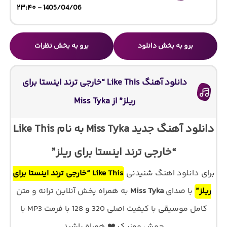
1405/04/06 - ۲۳:۴۰
برو به بخش دانلود
برو به بخش نظرات
دانلود آهنگ Like This “خارجی ترند اینستا برای
ریلز” از Miss Tyka
دانلود آهنگ جدید Miss Tyka به نام Like This
“خارجی ترند اینستا برای ریلز”
برای دانلود اهنگ شنیدنی
Like This “خارجی ترند اینستا برای
ریلز”
با صدای
Miss Tyka
به همراه پخش آنلاین ترانه و متن
کامل موسیقی با کیفیت اصلی 320 و 128 با فرمت MP3 با
جهش موزیک ❤️ همراه باشید