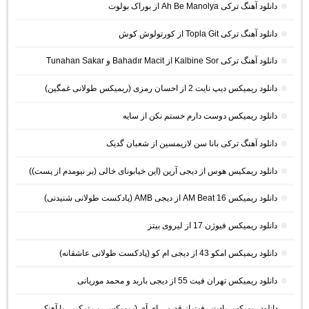
دانلود آهنگ ترکی Ah Be Manolya از بوراک بولوت
دانلود آهنگ ترکی Topla Git از کورتولوش کوش
دانلود آهنگ ترکی Kalbine Sor از Bahadır Macit و Tunahan Sakar
دانلود ریمیکس دیپ نایت 2 از احسان رمزی (ریمیکس طولانی غمگین)
دانلود ریمیکس دوست دارم خستم نکن از سایه
دانلود آهنگ ترکی بانا سن لازیمسین از شعبان گدیک
دانلود ریمکیس هوس از دیجی آرین (این خیابونای خالی (بر نیومدم از پست))
دانلود ریمیکس AM Beat 16 از دیجی AMB (پادکست طولانی شنیدنی)
دانلود ریمیکس فیوژن 17 از لیروی بیتز
دانلود ریمیکس امکو 43 از دیجی ام کو (پادکست طولانی عاشقانه)
دانلود ریمیکس تهران فیت 55 از دیجی باربد و محمد موریانی
دانلود ریمیکس یادت رفت از قدیمی ای آی (ریمیکس رپ ترکیبی با آهنک