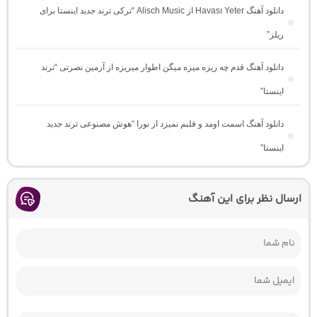
دانلود آهنگ Havası Yeter از Alisch Music “ترکی ترند جدید اینستا برای
ریلز”
دانلود آهنگ ﻗﺪم ﭼﻪ رﻳﺰه ﻣﻴﺰه ﻣﻴﮕﻦ اﻃﻮار ﻣﻴﺮﻳﺰه از آرمین نصرتی “ترند
اینستا”
دانلود آهنگ اسمت اومد و قلبم نمیزد از نورا “هوش مصنوعی ترند جدید
اینستا”
ارسال نظر برای این آهنگ