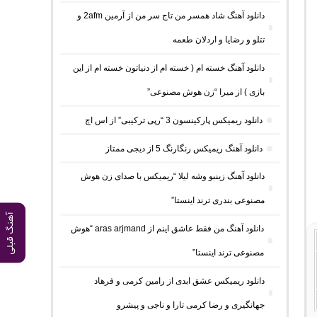
دانلود آهنگ شاد همسر من تاج سر من از آرمین 2afm و
تتلو و رضایا و اردلان طعمه
دانلود آهنگ خسته ام ( خسته ام از دنیاتون خسته ام از این
بازی ) از میرا “زن هوش مصنوعی”
دانلود ریمیکس پارکینسون 3 “رپی ترکیبی” از اس اچ
دانلود آهنگ ریمیکس رنگارنگ 5 از دیجی ممتاز
دانلود آهنگ زینبو وشه لیلا “ریمیکس با صدای زن هوش
مصنوعی بندری ترند اینستا”
آهنگ قبلی
دانلود آهنگ من فقط عاشق اینم از aras arjmand “هوش
مصنوعی ترند اینستا”
دانلود ریمیکس عشق ابدی از رامین کرمی و فرهاد
جهانگیری و رضا کرمی تارا و ناجی و پیشرو