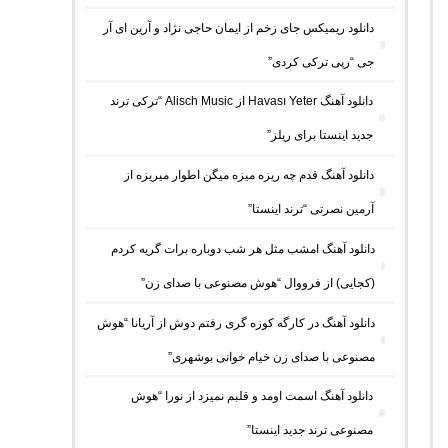
دانلود ریمیکس جای زخم از ایمان حاجی نژاد و آرین ای آر
جی “رپی ترکی کردی”
دانلود آهنگ Havası Yeter از Alisch Music “ترکی ترند
جدید اینستا برای ریلز”
دانلود آهنگ ﻗﺪم ﭼﻪ رﻳﺰه ﻣﻴﺰه ﻣﻴﮕﻦ اﻃﻮار ﻣﻴﺮﻳﺰه از
آرمین نصرتی “ترند اینستا”
دانلود آهنگ امشب مثل هر شب دوباره برات گریه کردم
(کجایی) از فرووال “هوش مصنوعی با صدای زن”
دانلود آهنگ در کارگه کوزه گری رفتم دوش از آریانا “هوش
مصنوعی با صدای زن خیام خوانی بوشهری”
دانلود آهنگ اسمت اومد و قلبم نمیزد از نورا “هوش
مصنوعی ترند جدید اینستا”