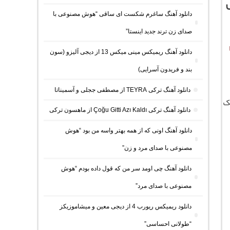
دانلود آهنگ ساغرم شکست ای ساقی “هوش مصنوعی با
صدای زن ترند جدید اینستا”
دانلود آهنگ ریمیکس مینی میکس 13 از دیجی آلیزو (سون
بند و فریدون آسرایی)
دانلود آهنگ ترکی TEYRA از مصطفی ججلی و آسمیناتا
ک
دانلود آهنگ ترکی Çoğu Gitti Azı Kaldı از ماهسون ترکی
دانلود آهنگ اونی که از همه بهتر واسه من بود “هوش
مصنوعی با صدای مرد و زن”
دانلود آهنگ چی اومد سر من که قول داده بودم “هوش
مصنوعی با صدای مرد”
دانلود ریمیکس ریورب 4 از دیجی معین و میشاموزیکز
“طولانی احساسی”