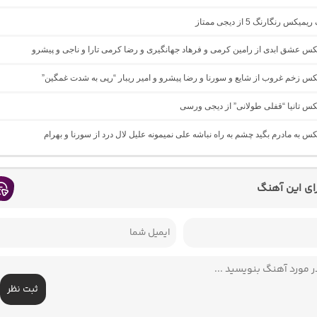
یکس رنگارنگ 5 از دیجی ممتاز
یکس عشق ابدی از رامین کرمی و فرهاد جهانگیری و رضا کرمی تارا و ناجی و پیشرو
یکس زخم غروب از شایع و سورنا و رضا پیشرو و امیر ریبار “رپی به شدت غمگین”
یکس تانیا “قفلی طولانی” از دیجی ورسی
یکس به مادرم بگید چشم به راه نباشه علی نمیمونه علیل لال درد از سورنا و بهرام
رای این آهنگ
ثبت نظر