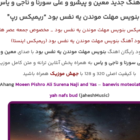
هنگ جدید معین و پیشرو و علی سورنا و ناجی و یاس
 بنویس مهلت موندن یه نفس بود “ریمیکس رپ”
یمیکس بنویس مهلت موندن یه نفس بود _ مخصوص جمعه عصر ها
ود آهنگ بنویس مهلت موندن یه نفس بود (ریمیکس اینستا)
ود رایگان اهنگ
بنویس مهلت موندن یه نفس بود
با صدای
معین و
 سورنا و ناجی و یاس
به همراه پخش آنلاین ترانه و متن کامل موزی
با کیفیت اصلی 320 و 128 با
جهش موزیک
همراه باشید
Ahang
Moeen Pishro Ali Surena Naji and Yas
–
banevis moteola
yah nafs bud
(jaheshMusic)