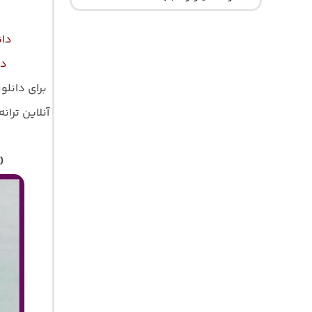
دان
دا
برای دانلو
آنلاین ترانه 
)