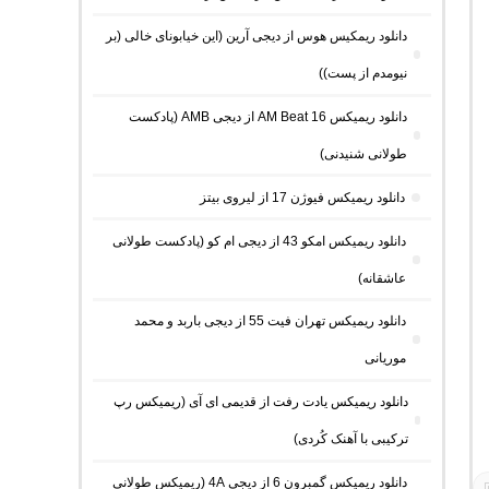
دانلود ریمکیس هوس از دیجی آرین (این خیابونای خالی (بر
نیومدم از پست))
دانلود ریمیکس AM Beat 16 از دیجی AMB (پادکست
طولانی شنیدنی)
دانلود ریمیکس فیوژن 17 از لیروی بیتز
دانلود ریمیکس امکو 43 از دیجی ام کو (پادکست طولانی
عاشقانه)
دانلود ریمیکس تهران فیت 55 از دیجی باربد و محمد
موریانی
دانلود ریمیکس یادت رفت از قدیمی ای آی (ریمیکس رپ
ترکیبی با آهنک کُردی)
دانلود ریمیکس گمبرون 6 از دیجی 4A (ریمیکس طولانی