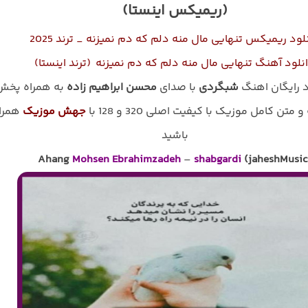
(ریمیکس اینستا)
لود ریمیکس تنهایی مال منه دلم که دم نمیزنه _ ترند 2025
نلود آهنگ تنهایی مال منه دلم که دم نمیزنه (ترند اینستا)
د رایگان اهنگ
شبگردی
با صدای
محسن ابراهیم زاده
به همراه پخش
و متن کامل موزیک با کیفیت اصلی 320 و 128 با
جهش موزیک
همرا
باشید
Ahang
Mohsen Ebrahimzadeh
–
shabgardi
(jaheshMusic