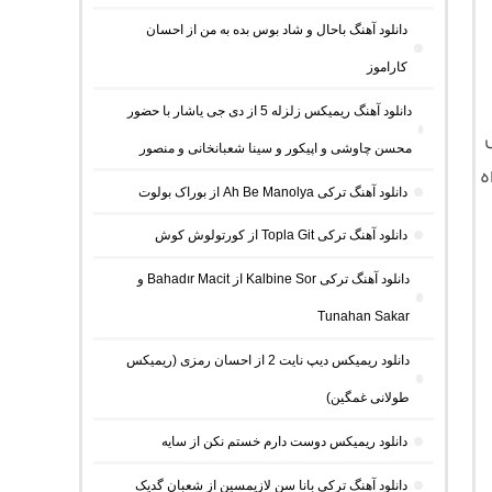
دانلود آهنگ باحال و شاد بوس بده به من از احسان
کاراموز
دانلود آهنگ ریمیکس زلزله 5 از دی جی یاشار با حضور
محسن چاوشی و اپیکور و سینا شعبانخانی و منصور
ه
دانلود آهنگ ترکی Ah Be Manolya از بوراک بولوت
دانلود آهنگ ترکی Topla Git از کورتولوش کوش
دانلود آهنگ ترکی Kalbine Sor از Bahadır Macit و
Tunahan Sakar
دانلود ریمیکس دیپ نایت 2 از احسان رمزی (ریمیکس
طولانی غمگین)
دانلود ریمیکس دوست دارم خستم نکن از سایه
دانلود آهنگ ترکی بانا سن لازیمسین از شعبان گدیک