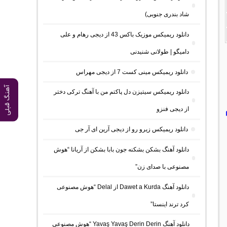
شاد بندری جنوبی)
دانلود ریمیکس موزیک باکس 43 از دیجی رهام و علی
دامیگو | طولانی شنیدنی
دانلود ریمیکس مینی کست 7 از دیجی مهراس
آهنگ قبلی
دانلود ریمیکس سیتیزن دل پاکتم من با آهنگ ترکی دختر
از دیجی فنزو
م
دانلود ریمیکس زیرو رو از دیجی آرین ای آر جی
دانلود آهنگ بشکن بشکنه جون بابا بشکن از آریانا “هوش
مصنوعی با صدای زن”
دانلود آهنگ Dawet a Kurda از Delal “هوش مصنوعی
کرد ترند اینستا”
دانلود آهنگ Yavaş Yavaş Derin Derin “هوش مصنوعی