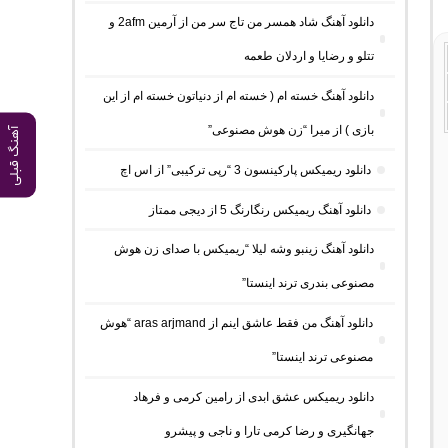
دانلود آهنگ شاد همسر من تاج سر من از آرمین 2afm و
تتلو و رضایا و اردلان طعمه
دانلود آهنگ خسته ام ( خسته ام از دنیاتون خسته ام از این
بازی ) از میرا “زن هوش مصنوعی”
آهنگ قبلی
دانلود ریمیکس پارکینسون 3 “رپی ترکیبی” از اس اچ
دانلود آهنگ ریمیکس رنگارنگ 5 از دیجی ممتاز
دانلود آهنگ زینبو وشه لیلا “ریمیکس با صدای زن هوش
مصنوعی بندری ترند اینستا”
دانلود آهنگ من فقط عاشق اینم از aras arjmand “هوش
مصنوعی ترند اینستا”
دانلود ریمیکس عشق ابدی از رامین کرمی و فرهاد
جهانگیری و رضا کرمی تارا و ناجی و پیشرو