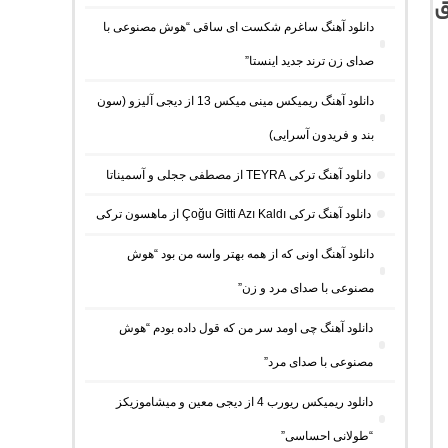
ق
دانلود آهنگ ساغرم شکست ای ساقی “هوش مصنوعی با
صدای زن ترند جدید اینستا”
دانلود آهنگ ریمیکس مینی میکس 13 از دیجی آلیزو (سون
بند و فریدون آسرایی)
دانلود آهنگ ترکی TEYRA از مصطفی ججلی و آسمیناتا
دانلود آهنگ ترکی Çoğu Gitti Azı Kaldı از ماهسون ترکی
دانلود آهنگ اونی که از همه بهتر واسه من بود “هوش
مصنوعی با صدای مرد و زن”
دانلود آهنگ چی اومد سر من که قول داده بودم “هوش
مصنوعی با صدای مرد”
دانلود ریمیکس ریورب 4 از دیجی معین و میشاموزیکز
“طولانی احساسی”