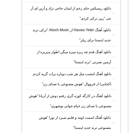
دانلود ریمیکس جای زخم از ایمان حاجی نژاد و آرین ای آر
جی “رپی ترکی کردی”
دانلود آهنگ Havası Yeter از Alisch Music “ترکی ترند
جدید اینستا برای ریلز”
دانلود آهنگ ﻗﺪم ﭼﻪ رﻳﺰه ﻣﻴﺰه ﻣﻴﮕﻦ اﻃﻮار ﻣﻴﺮﻳﺰه از
آرمین نصرتی “ترند اینستا”
دانلود آهنگ امشب مثل هر شب دوباره برات گریه کردم
(کجایی) از فرووال “هوش مصنوعی با صدای زن”
دانلود آهنگ در کارگه کوزه گری رفتم دوش از آریانا “هوش
مصنوعی با صدای زن خیام خوانی بوشهری”
دانلود آهنگ اسمت اومد و قلبم نمیزد از نورا “هوش
مصنوعی ترند جدید اینستا”