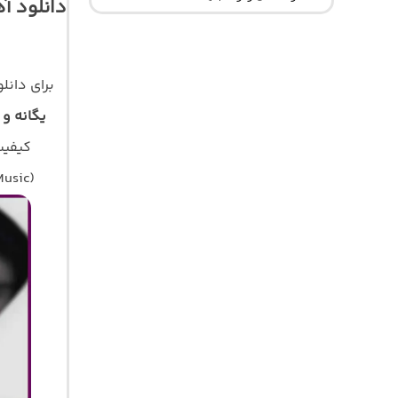
دانلود آ
برای دان
یگانه و
کیفیت اصلی 320 و 128 با 
Music)