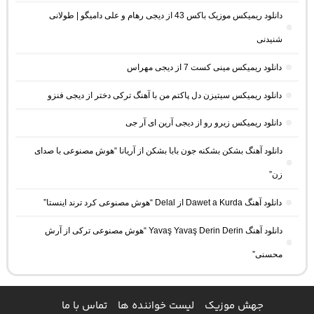
دانلود ریمیکس موزیک باکس 43 از دیجی رهام و علی دامیگو | طولانی
شنیدنی
دانلود ریمیکس مینی کست 7 از دیجی مهراس
دانلود ریمیکس سیتیزن دل پاکتم من با آهنگ ترکی دختر از دیجی فنزو
دانلود ریمیکس زیرو رو از دیجی آرین ای آر جی
دانلود آهنگ بشکن بشکنه جون بابا بشکن از آریانا “هوش مصنوعی با صدای
زن”
دانلود آهنگ Dawet a Kurda از Delal “هوش مصنوعی کرد ترند اینستا”
دانلود آهنگ Yavaş Yavaş Derin Derin “هوش مصنوعی ترکی از آرش
محسنی”
جهش موزیک
لیست خواننده ها
تماس با ما