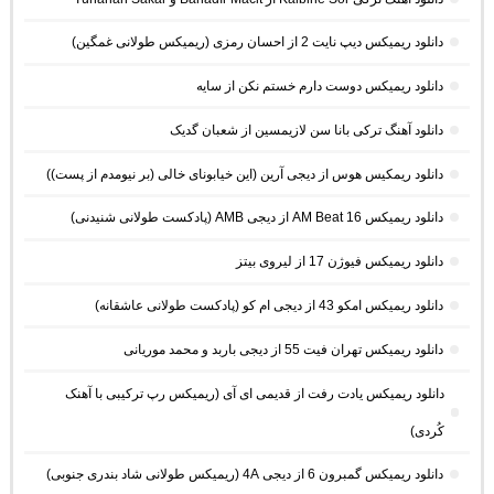
دانلود ریمیکس دیپ نایت 2 از احسان رمزی (ریمیکس طولانی غمگین)
دانلود ریمیکس دوست دارم خستم نکن از سایه
دانلود آهنگ ترکی بانا سن لازیمسین از شعبان گدیک
دانلود ریمکیس هوس از دیجی آرین (این خیابونای خالی (بر نیومدم از پست))
دانلود ریمیکس AM Beat 16 از دیجی AMB (پادکست طولانی شنیدنی)
دانلود ریمیکس فیوژن 17 از لیروی بیتز
دانلود ریمیکس امکو 43 از دیجی ام کو (پادکست طولانی عاشقانه)
دانلود ریمیکس تهران فیت 55 از دیجی باربد و محمد موریانی
دانلود ریمیکس یادت رفت از قدیمی ای آی (ریمیکس رپ ترکیبی با آهنک
کُردی)
دانلود ریمیکس گمبرون 6 از دیجی 4A (ریمیکس طولانی شاد بندری جنوبی)