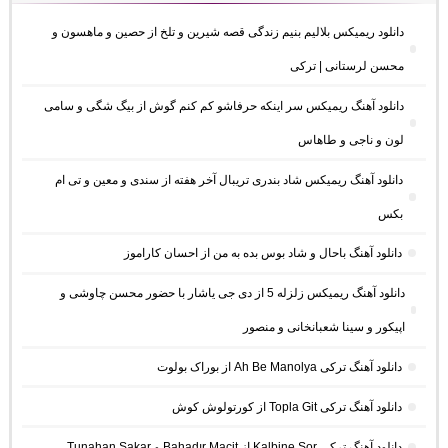
دانلود ریمیکس بلالیم بنیم زندگی قصه شیرین و تلخ از حصین و ماهسون و
محسن لرستانی | ترکی
دانلود آهنگ ریمیکس سر اینکه حرفاشو کم کنم گوش از بیگ شگی و سامی
لون و ناجی و طاهاس
دانلود آهنگ ریمیکس شاد بندری تریبال آخر هفته از سندی و معین و تی ام
بکس
دانلود آهنگ باحال و شاد بوس بده به من از احسان کاراموز
دانلود آهنگ ریمیکس زلزله 5 از دی جی یاشار با حضور محسن چاوشی و
اپیکور و سینا شعبانخانی و منصور
دانلود آهنگ ترکی Ah Be Manolya از بوراک بولوت
دانلود آهنگ ترکی Topla Git از کورتولوش کوش
دانلود آهنگ ترکی Kalbine Sor از Bahadır Macit و Tunahan Sakar