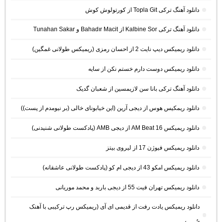
دانلود آهنگ ترکی Topla Git از کورتولوش کوش
دانلود آهنگ ترکی Kalbine Sor از Bahadır Macit و Tunahan Sakar
دانلود ریمیکس دیپ نایت 2 از احسان رمزی (ریمیکس طولانی غمگین)
دانلود ریمیکس دوست دارم خستم نکن از سایه
دانلود آهنگ ترکی بانا سن لازیمسین از شعبان گدیک
دانلود ریمکیس هوس از دیجی آرین (این خیابونای خالی (بر نیومدم از پست))
دانلود ریمیکس AM Beat 16 از دیجی AMB (پادکست طولانی شنیدنی)
دانلود ریمیکس فیوژن 17 از لیروی بیتز
دانلود ریمیکس امکو 43 از دیجی ام کو (پادکست طولانی عاشقانه)
دانلود ریمیکس تهران فیت 55 از دیجی باربد و محمد موریانی
دانلود ریمیکس یادت رفت از قدیمی ای آی (ریمیکس رپ ترکیبی با آهنک