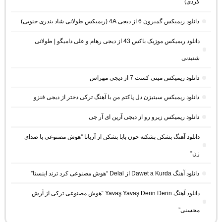
کُردی)
دانلود ریمیکس گمبرون 6 از دیجی 4A (ریمیکس طولانی شاد بندری جنوبی)
دانلود ریمیکس موزیک باکس 43 از دیجی رهام و علی دامیگو | طولانی
شنیدنی
دانلود ریمیکس مینی کست 7 از دیجی مهراس
دانلود ریمیکس سیتیزن دل پاکتم من با آهنگ ترکی دختر از دیجی فنزو
دانلود ریمیکس زیرو رو از دیجی آرین ای آر جی
دانلود آهنگ بشکن بشکنه جون بابا بشکن از آریانا “هوش مصنوعی با صدای
زن”
دانلود آهنگ Dawet a Kurda از Delal “هوش مصنوعی کرد ترند اینستا”
دانلود آهنگ Yavaş Yavaş Derin Derin “هوش مصنوعی ترکی از آرش
محسنی”