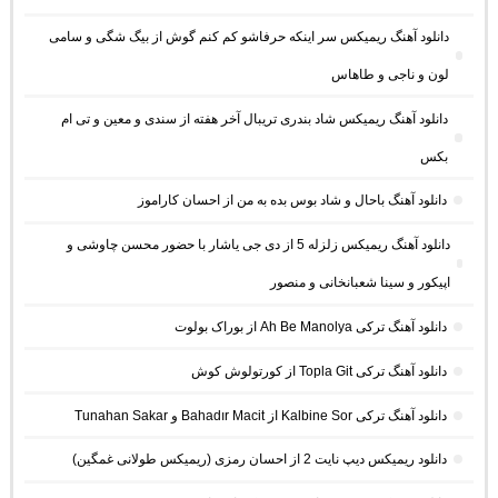
دانلود آهنگ ریمیکس سر اینکه حرفاشو کم کنم گوش از بیگ شگی و سامی
لون و ناجی و طاهاس
دانلود آهنگ ریمیکس شاد بندری تریبال آخر هفته از سندی و معین و تی ام
بکس
دانلود آهنگ باحال و شاد بوس بده به من از احسان کاراموز
دانلود آهنگ ریمیکس زلزله 5 از دی جی یاشار با حضور محسن چاوشی و
اپیکور و سینا شعبانخانی و منصور
دانلود آهنگ ترکی Ah Be Manolya از بوراک بولوت
دانلود آهنگ ترکی Topla Git از کورتولوش کوش
دانلود آهنگ ترکی Kalbine Sor از Bahadır Macit و Tunahan Sakar
دانلود ریمیکس دیپ نایت 2 از احسان رمزی (ریمیکس طولانی غمگین)