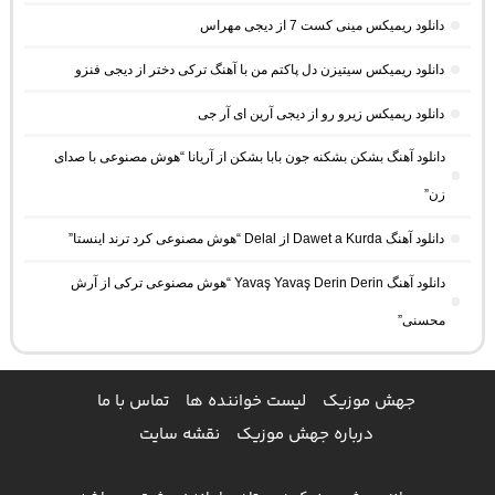
دانلود ریمیکس مینی کست 7 از دیجی مهراس
دانلود ریمیکس سیتیزن دل پاکتم من با آهنگ ترکی دختر از دیجی فنزو
دانلود ریمیکس زیرو رو از دیجی آرین ای آر جی
دانلود آهنگ بشکن بشکنه جون بابا بشکن از آریانا “هوش مصنوعی با صدای
زن”
دانلود آهنگ Dawet a Kurda از Delal “هوش مصنوعی کرد ترند اینستا”
دانلود آهنگ Yavaş Yavaş Derin Derin “هوش مصنوعی ترکی از آرش
محسنی”
جهش موزیک
لیست خواننده ها
تماس با ما
درباره جهش موزیک
نقشه سایت