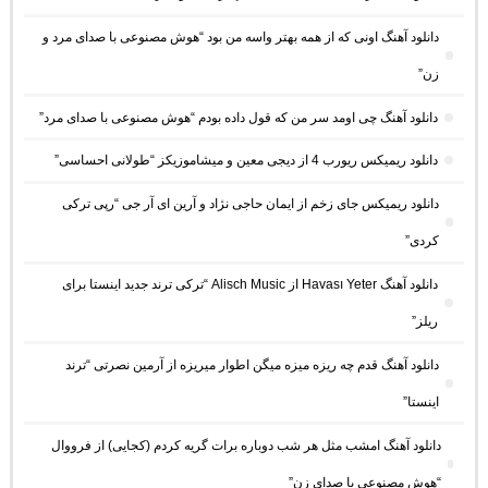
دانلود آهنگ اونی که از همه بهتر واسه من بود “هوش مصنوعی با صدای مرد و
زن”
دانلود آهنگ چی اومد سر من که قول داده بودم “هوش مصنوعی با صدای مرد”
دانلود ریمیکس ریورب 4 از دیجی معین و میشاموزیکز “طولانی احساسی”
دانلود ریمیکس جای زخم از ایمان حاجی نژاد و آرین ای آر جی “رپی ترکی
کردی”
دانلود آهنگ Havası Yeter از Alisch Music “ترکی ترند جدید اینستا برای
ریلز”
دانلود آهنگ ﻗﺪم ﭼﻪ رﻳﺰه ﻣﻴﺰه ﻣﻴﮕﻦ اﻃﻮار ﻣﻴﺮﻳﺰه از آرمین نصرتی “ترند
اینستا”
دانلود آهنگ امشب مثل هر شب دوباره برات گریه کردم (کجایی) از فرووال
“هوش مصنوعی با صدای زن”