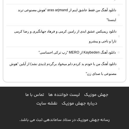
دانلود آهنگ من فقط عاشق اینم از aras arjmand “هوش مصنوعی ترند
اینستا”
دانلود ریمیکس عشق ابدی از رامین کرمی و فرهاد جهانگیری و رضا کرمی
تارا و ناجی و پیشرو
دانلود آهنگ Kaybeden از MERO “رپ ترکی احساسی”
دانلود آهنگ من با خودم بد کردم دلم میخواد برگردم (دیدی نشد) از آیلین “هوش
مصنوعی با صدای زن”
جهش موزیک
لیست خواننده ها
تماس با ما
درباره جهش موزیک
نقشه سایت
رسانه جهش موزیک در ستاد ساماندهی ثبت می باشد.