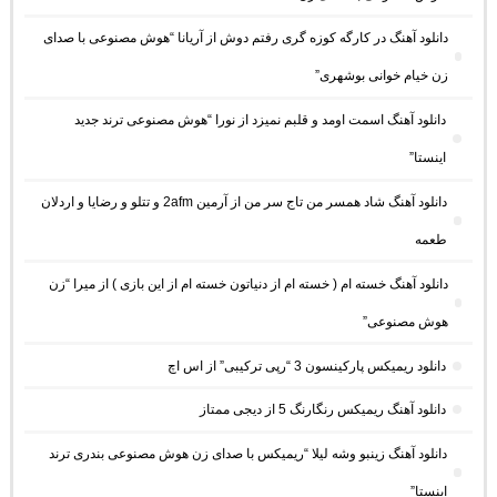
دانلود آهنگ در کارگه کوزه گری رفتم دوش از آریانا “هوش مصنوعی با صدای
زن خیام خوانی بوشهری”
دانلود آهنگ اسمت اومد و قلبم نمیزد از نورا “هوش مصنوعی ترند جدید
اینستا”
دانلود آهنگ شاد همسر من تاج سر من از آرمین 2afm و تتلو و رضایا و اردلان
طعمه
دانلود آهنگ خسته ام ( خسته ام از دنیاتون خسته ام از این بازی ) از میرا “زن
هوش مصنوعی”
دانلود ریمیکس پارکینسون 3 “رپی ترکیبی” از اس اچ
دانلود آهنگ ریمیکس رنگارنگ 5 از دیجی ممتاز
دانلود آهنگ زینبو وشه لیلا “ریمیکس با صدای زن هوش مصنوعی بندری ترند
اینستا”