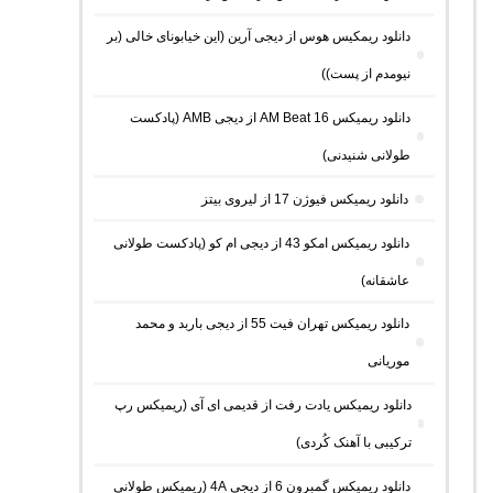
دانلود ریمکیس هوس از دیجی آرین (این خیابونای خالی (بر
نیومدم از پست))
دانلود ریمیکس AM Beat 16 از دیجی AMB (پادکست
طولانی شنیدنی)
دانلود ریمیکس فیوژن 17 از لیروی بیتز
دانلود ریمیکس امکو 43 از دیجی ام کو (پادکست طولانی
عاشقانه)
دانلود ریمیکس تهران فیت 55 از دیجی باربد و محمد
موریانی
دانلود ریمیکس یادت رفت از قدیمی ای آی (ریمیکس رپ
ترکیبی با آهنک کُردی)
دانلود ریمیکس گمبرون 6 از دیجی 4A (ریمیکس طولانی