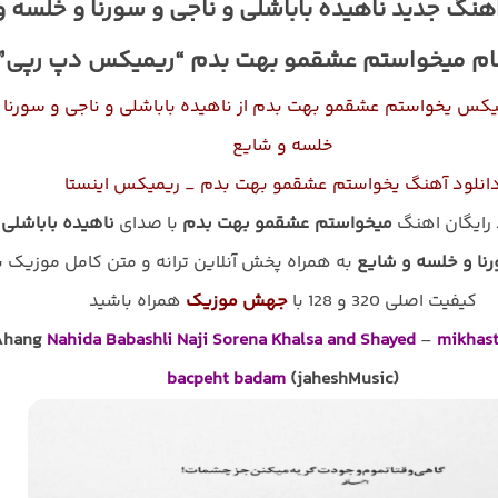
اهنگ جدید ناهیده باباشلی و ناجی و سورنا و خلسه و
نام میخواستم عشقمو بهت بدم “ریمیکس دپ رپی”
یکس یخواستم عشقمو بهت بدم از ناهیده باباشلی و ناجی و سورنا 
خلسه و شایع
انلود آهنگ یخواستم عشقمو بهت بدم _ ریمیکس اینستا
د رایگان اهنگ
میخواستم عشقمو بهت بدم
با صدای
ناهیده باباشلی 
رنا و خلسه و شایع
به همراه پخش آنلاین ترانه و متن کامل موزیک ب
کیفیت اصلی 320 و 128 با
جهش موزیک
همراه باشید
Ahang
Nahida Babashli Naji Sorena Khalsa and Shayed
–
mikhas
bacpeht badam
(jaheshMusic)