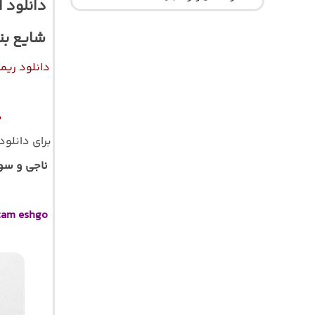
دانلود 
شایع ب
دانلود ریم
د
برای دانلو
ناجی و سو
tam eshgo