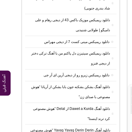
شاد بندری جنوبی)
دانلود ریمیکس موزیک باکس 43 از دیجی رهام و علی
دامیگو | طولانی شنیدنی
دانلود ریمیکس مینی کست 7 از دیجی مهراس
دانلود ریمیکس سیتیزن دل پاکتم من با آهنگ ترکی دختر
از دیجی فنزو
دانلود ریمیکس زیرو رو از دیجی آرین ای آر جی
آهنگ قبلی
دانلود آهنگ بشکن بشکنه جون بابا بشکن از آریانا “هوش
مصنوعی با صدای زن”
دانلود آهنگ Dawet a Kurda از Delal “هوش مصنوعی
کرد ترند اینستا”
دانلود آهنگ Yavaş Yavaş Derin Derin “هوش مصنوعی