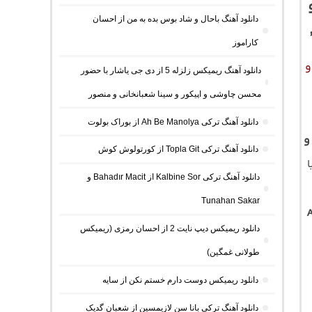
دانلود آهنگ باحال و شاد بوس بده به من از احسان
کاراموز
و
دانلود آهنگ ریمیکس زلزله 5 از دی جی یاشار با حضور
محسن چاوشی و اپیکور و سینا شعبانخانی و منصور
دانلود آهنگ ترکی Ah Be Manolya از بوراک بولوت
و
دانلود آهنگ ترکی Topla Git از کورتولوش کوش
ا
دانلود آهنگ ترکی Kalbine Sor از Bahadır Macit و
Tunahan Sakar
دانلود ریمیکس دیپ نایت 2 از احسان رمزی (ریمیکس
طولانی غمگین)
دانلود ریمیکس دوست دارم خستم نکن از سایه
دانلود آهنگ ترکی بانا سن لازیمسین از شعبان گدیک