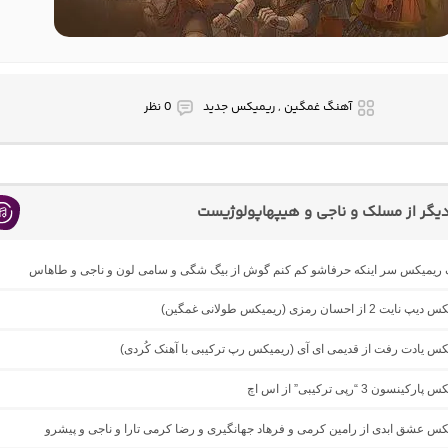
آهنگ غمگین , ریمیکس جدید
0 نظر
گر از مسلک و ناجی و هیپهاپولوژیست
نگ ریمیکس سر اینکه حرفاشو کم کنم گوش از بیگ شگی و سامی لون و ناجی و طاهاس
از احسان رمزی (ریمیکس طولانی غمگین)
یکس یادت رفت از قدیمی ای آی (ریمیکس رپ ترکیبی با آهنک کُردی)
نسون 3 “رپی ترکیبی” از اس اچ
یکس عشق ابدی از رامین کرمی و فرهاد جهانگیری و رضا کرمی تارا و ناجی و پیشرو