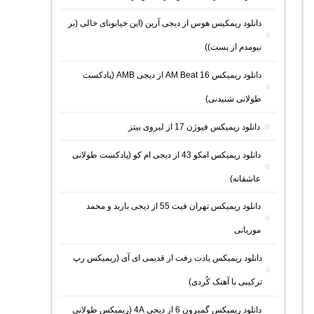
دانلود ریمکیس هوس از دیجی آرین (این خیابونای خالی (بر
نیومدم از پست))
دانلود ریمیکس AM Beat 16 از دیجی AMB (پادکست
طولانی شنیدنی)
دانلود ریمیکس فیوژن 17 از لیروی بیتز
دانلود ریمیکس امکو 43 از دیجی ام کو (پادکست طولانی
عاشقانه)
دانلود ریمیکس تهران فیت 55 از دیجی باربد و محمد
موریانی
دانلود ریمیکس یادت رفت از قدیمی ای آی (ریمیکس رپ
ترکیبی با آهنک کُردی)
دانلود ریمیکس گمبرون 6 از دیجی 4A (ریمیکس طولانی