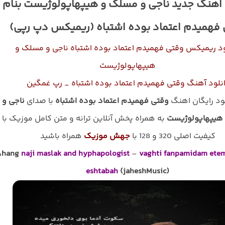
 اهنگ جدید ناجی و مسلک و هیپهاپولوژیست بنام
فهمیدم اعتماد بوده اشتباه (ریمیکس دپ رپی)
ود ریمیکس وقتی فهمیدم اعتماد بوده اشتباه ناجی و مسلک و
هیپهاپولوژیست
نلود آهنگ وقتی فهمیدم اعتماد بوده اشتباه _ رپ غمگین
لود رایگان اهنگ
وقتی فهمیدم اعتماد بوده اشتباه
با صدای
ناجی و
هیپهاپولوژیست
به همراه پخش آنلاین ترانه و متن کامل موزیک با
کیفیت اصلی 320 و 128 با
جهش موزیک
همراه باشید
Ahang
naji maslak and hyphapologist
–
vaghti fanpamidam ete
eshtabah
(jaheshMusic)