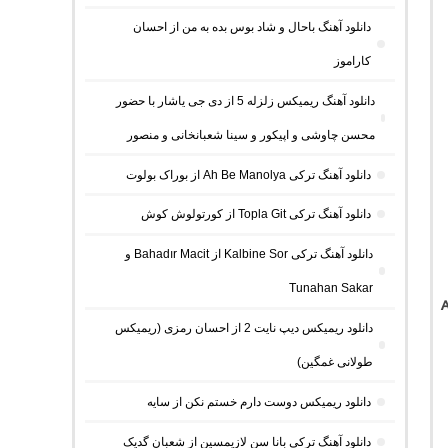
دانلود آهنگ باحال و شاد بوس بده به من از احسان
کاراموز
دانلود آهنگ ریمیکس زلزله 5 از دی جی یاشار با حضور
محسن چاوشی و اپیکور و سینا شعبانخانی و منصور
دانلود آهنگ ترکی Ah Be Manolya از بوراک بولوت
دانلود آهنگ ترکی Topla Git از کورتولوش کوش
دانلود آهنگ ترکی Kalbine Sor از Bahadır Macit و
Tunahan Sakar
دانلود ریمیکس دیپ نایت 2 از احسان رمزی (ریمیکس
طولانی غمگین)
دانلود ریمیکس دوست دارم خستم نکن از سایه
دانلود آهنگ ترکی بانا سن لازیمسین از شعبان گدیک