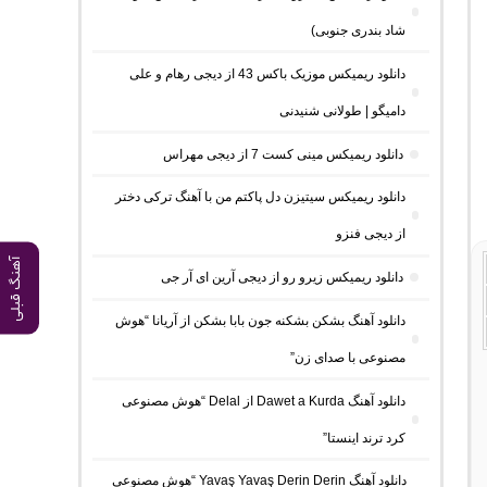
شاد بندری جنوبی)
دانلود ریمیکس موزیک باکس 43 از دیجی رهام و علی
دامیگو | طولانی شنیدنی
دانلود ریمیکس مینی کست 7 از دیجی مهراس
دانلود ریمیکس سیتیزن دل پاکتم من با آهنگ ترکی دختر
از دیجی فنزو
آهنگ قبلی
دانلود ریمیکس زیرو رو از دیجی آرین ای آر جی
دانلود آهنگ بشکن بشکنه جون بابا بشکن از آریانا “هوش
مصنوعی با صدای زن”
دانلود آهنگ Dawet a Kurda از Delal “هوش مصنوعی
کرد ترند اینستا”
دانلود آهنگ Yavaş Yavaş Derin Derin “هوش مصنوعی