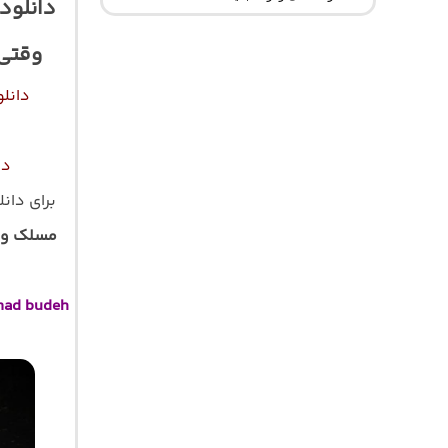
دانلود
وقتی 
دانل
دا
برای دان
مسلک و 
mad budeh