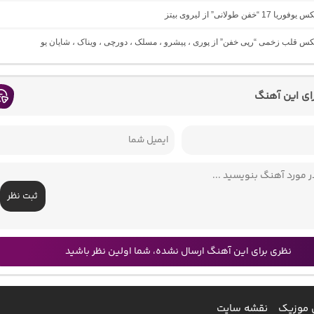
1 “خفن طولانی” از لیروی بیتز
یکس قلب زخمی “رپی خفن” از پوری ، پیشرو ، مسلک ، دورچی ، ویناک ، شایان یو
رای این آهنگ
ثبت نظر
نظری برای این آهنگ ارسال نشده، شما اولین نظر باشید
 موزیک
نقشه سایت