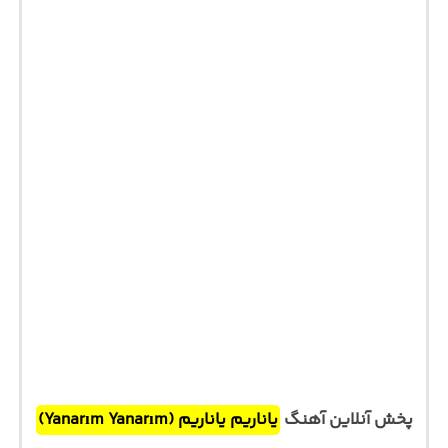
پخش آنلاین آهنگ
یاناریم یاناریم (Yanarım Yanarım)