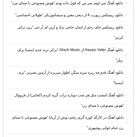
دانلود آهنگ چی اومد سر من که قول داده بودم “هوش مصنوعی با صدای مرد”
دانلود ریمیکس ریورب 4 از دیجی معین و میشاموزیکز “طولانی احساسی”
دانلود ریمیکس جای زخم از ایمان حاجی نژاد و آرین ای آر جی “رپی ترکی
کردی”
دانلود آهنگ Havası Yeter از Alisch Music “ترکی ترند جدید اینستا برای
ریلز”
دانلود آهنگ ﻗﺪم ﭼﻪ رﻳﺰه ﻣﻴﺰه ﻣﻴﮕﻦ اﻃﻮار ﻣﻴﺮﻳﺰه از آرمین نصرتی “ترند
اینستا”
دانلود آهنگ امشب مثل هر شب دوباره برات گریه کردم (کجایی) از فرووال
“هوش مصنوعی با صدای زن”
دانلود آهنگ در کارگه کوزه گری رفتم دوش از آریانا “هوش مصنوعی با صدای
زن خیام خوانی بوشهری”