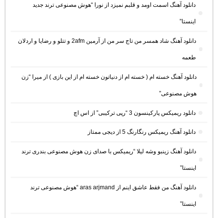
دانلود آهنگ اسمت اومد و قلبم نمیزد از نورا “هوش مصنوعی ترند جدید
اینستا”
دانلود آهنگ شاد همسر من تاج سر من از آرمین 2afm و تتلو و رضایا و اردلان
طعمه
دانلود آهنگ خسته ام ( خسته ام از دنیاتون خسته ام از این بازی ) از میرا “زن
هوش مصنوعی”
دانلود ریمیکس پارکینسون 3 “رپی ترکیبی” از اس اچ
دانلود آهنگ ریمیکس رنگارنگ 5 از دیجی ممتاز
دانلود آهنگ زینبو وشه لیلا “ریمیکس با صدای زن هوش مصنوعی بندری ترند
اینستا”
دانلود آهنگ من فقط عاشق اینم از aras arjmand “هوش مصنوعی ترند
اینستا”