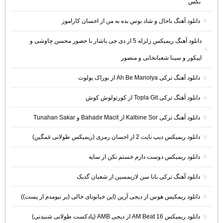
بکس
دانلود آهنگ باحال و شاد بوس بده به من از احسان کاراموز
دانلود آهنگ ریمیکس زلزله 5 از دی جی یاشار با حضور محسن چاوشی و
اپیکور و سینا شعبانخانی و منصور
دانلود آهنگ ترکی Ah Be Manolya از بوراک بولوت
دانلود آهنگ ترکی Topla Git از کورتولوش کوش
دانلود آهنگ ترکی Kalbine Sor از Bahadır Macit و Tunahan Sakar
دانلود ریمیکس دیپ نایت 2 از احسان رمزی (ریمیکس طولانی غمگین)
دانلود ریمیکس دوست دارم خستم نکن از سایه
دانلود آهنگ ترکی بانا سن لازیمسین از شعبان گدیک
دانلود ریمکیس هوس از دیجی آرین (این خیابونای خالی (بر نیومدم از پست))
دانلود ریمیکس AM Beat 16 از دیجی AMB (پادکست طولانی شنیدنی)