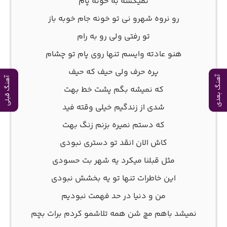
نمیکشه به خونه پام
رو نروه شهرو نی تو خونه جام خوبه باز
تو رفتی ولی رو به رام
هنو عادته وایسم تنها روی پام تو چشام
پره حرف ولی حیف که حیف
آهنگ بعدی
آهنگ قبلی
که نمیشه بگم پشت خط بهت
شدی از زندگیم خیلی وقته فید
که دستم نمیره بزنم زنگ بهت
کاش الان انقد تو دستری نبودی
مثل قبلنا میکرد یه شهر بت حسودی
این خاطرات تنها تو یه بخشش نبودی
من و دنیا در حد فهمت نبودیم
نمیشد باهم مچ شن همه تلاشمو کردم برات بچم