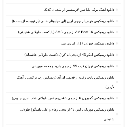
دانلود آهنگ ترکی بانا سن لازیمسین از شعبان گدیک
دانلود ریمکیس هوس از دیجی آرین (این خیابونای خالی (بر نیومدم از پست))
دانلود ریمیکس AM Beat 16 از دیجی AMB (پادکست طولانی شنیدنی)
دانلود ریمیکس فیوژن 17 از لیروی بیتز
دانلود ریمیکس امکو 43 از دیجی ام کو (پادکست طولانی عاشقانه)
دانلود ریمیکس تهران فیت 55 از دیجی باربد و محمد موریانی
دانلود ریمیکس یادت رفت از قدیمی ای آی (ریمیکس رپ ترکیبی با آهنک
کُردی)
دانلود ریمیکس گمبرون 6 از دیجی 4A (ریمیکس طولانی شاد بندری جنوبی)
دانلود ریمیکس موزیک باکس 43 از دیجی رهام و علی دامیگو | طولانی
شنیدنی