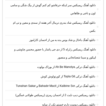
دانلود آهنگ ریمیکس سر اینکه حرفاشو کم کنم گوش از بیگ شگی و سامی
لون و ناجی و طاهاس
دانلود آهنگ ریمیکس شاد بندری تریبال آخر هفته از سندی و معین و تی ام
بکس
دانلود آهنگ باحال و شاد بوس بده به من از احسان کاراموز
دانلود آهنگ ریمیکس زلزله 5 از دی جی یاشار با حضور محسن چاوشی و
اپیکور و سینا شعبانخانی و منصور
دانلود آهنگ ترکی Ah Be Manolya از بوراک بولوت
دانلود آهنگ ترکی Topla Git از کورتولوش کوش
دانلود آهنگ ترکی Kalbine Sor از Bahadır Macit و Tunahan Sakar
دانلود ریمیکس دیپ نایت 2 از احسان رمزی (ریمیکس طولانی غمگین)
دانلود ریمیکس دوست دارم خستم نکن از سایه