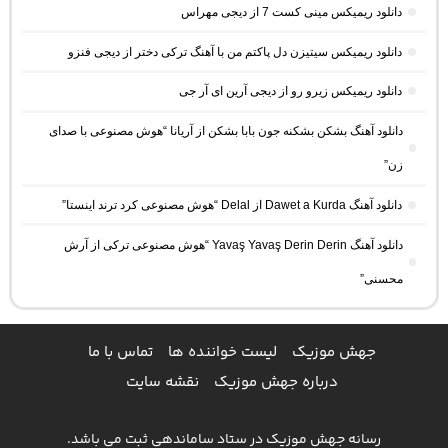
دانلود ریمیکس مینی کست 7 از دیجی مهراس
دانلود ریمیکس سیتیزن دل پاکتم من با آهنگ ترکی دختر از دیجی فنزو
دانلود ریمیکس زیرو رو از دیجی آرین ای آر جی
دانلود آهنگ بشکن بشکنه جون بابا بشکن از آریانا “هوش مصنوعی با صدای
زن”
دانلود آهنگ Dawet a Kurda از Delal “هوش مصنوعی کرد ترند اینستا”
دانلود آهنگ Yavaş Yavaş Derin Derin “هوش مصنوعی ترکی از آرش
محسنی”
جهش موزیک
لیست خواننده ها
تماس با ما
درباره جهش موزیک
نقشه سایت
رسانه جهش موزیک در ستاد ساماندهی ثبت می باشد.