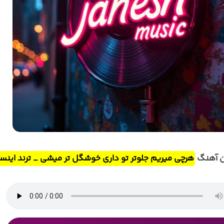
ن آهنگ
هرچی میریم جلوتر تو داری خوشگل تر میشی _ ترند اینست