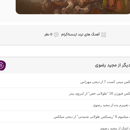
آهنگ های ترند اینستاگرام
0 نظر
یگر از مجید رضوی
ینی کست 7 از دیجی مهراس
“طولانی خفن” از لیروی بیتز
گ تغییرم بده از مجید رضوی
ولانی شنیدنی” از دیجی میلکس
گ اشک از مجید رضوی