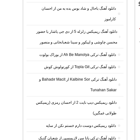
دانلود آهنگ باحال و شاد بوس بده به من از احسان
کاراموز
دانلود آهنگ ریمیکس زلزله 5 از دی جی یاشار با حضور
محسن چاوشی و اپیکور و سینا شعبانخانی و منصور
دانلود آهنگ ترکی Ah Be Manolya از بوراک بولوت
دانلود آهنگ ترکی Topla Git از کورتولوش کوش
دانلود آهنگ ترکی Kalbine Sor از Bahadır Macit و
Tunahan Sakar
دانلود ریمیکس دیپ نایت 2 از احسان رمزی (ریمیکس
طولانی غمگین)
دانلود ریمیکس دوست دارم خستم نکن از سایه
دانلود آهنگ ترکی بانا سن لازیمسین از شعبان گدیک