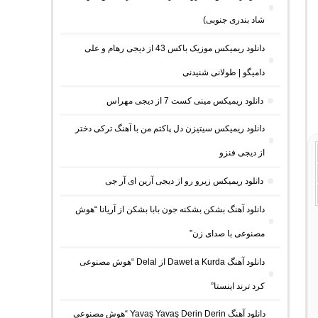
شاد بندری جنوبی)
دانلود ریمیکس موزیک باکس 43 از دیجی رهام و علی
دامیگو | طولانی شنیدنی
دانلود ریمیکس مینی کست 7 از دیجی مهراس
دانلود ریمیکس سیتیزن دل پاکتم من با آهنگ ترکی دختر
از دیجی فنزو
دانلود ریمیکس زیرو رو از دیجی آرین ای آر جی
دانلود آهنگ بشکن بشکنه جون بابا بشکن از آریانا “هوش
مصنوعی با صدای زن”
دانلود آهنگ Dawet a Kurda از Delal “هوش مصنوعی
کرد ترند اینستا”
دانلود آهنگ Yavaş Yavaş Derin Derin “هوش مصنوعی