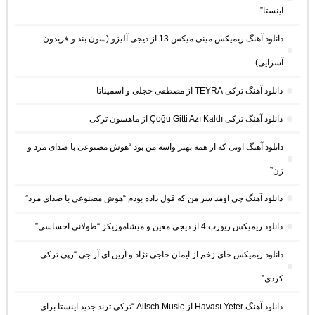
اینستا”
دانلود آهنگ ریمیکس مینی میکس 13 از دیجی آلیزو (سون بند و فریدون
آسرایی)
دانلود آهنگ ترکی TEYRA از مصطفی ججلی و آسمیناتا
دانلود آهنگ ترکی Çoğu Gitti Azı Kaldı از ماهسون ترکی
دانلود آهنگ اونی که از همه بهتر واسه من بود “هوش مصنوعی با صدای مرد و
زن”
دانلود آهنگ چی اومد سر من که قول داده بودم “هوش مصنوعی با صدای مرد”
دانلود ریمیکس ریورب 4 از دیجی معین و میشاموزیکز “طولانی احساسی”
دانلود ریمیکس جای زخم از ایمان حاجی نژاد و آرین ای آر جی “رپی ترکی
کردی”
دانلود آهنگ Havası Yeter از Alisch Music “ترکی ترند جدید اینستا برای