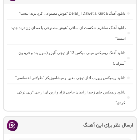
دانلود آهنگ Dawet a Kurda از Delal “هوش مصنوعی کرد ترند اینستا”
دانلود آهنگ ساغرم شکست ای ساقی “هوش مصنوعی با صدای زن ترند جدید
اینستا”
دانلود آهنگ ریمیکس مینی میکس 13 از دیجی آلیزو (سون بند و فریدون
آسرایی)
دانلود ریمیکس ریورب 4 از دیجی معین و میشاموزیکز “طولانی احساسی”
دانلود ریمیکس جای زخم از ایمان حاجی نژاد و آرین ای آر جی “رپی ترکی
کردی”
ارسال نظر برای این آهنگ