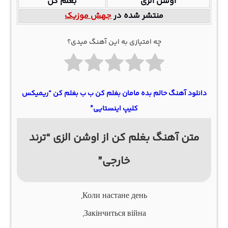
اوشن الزی
بغلم کن
منتشر شده در
جهش موزیک
چه امتیازی به این آهنگ میدی؟
دانلود آهنگ حالم بده مامان بغلم کن ب ب بغلم کن “ریمیکس
کلیپ اینستایی”
متن آهنگ بغلم کن از اوشن الزی “ترند
خارجی”
Коли настане день,
Закінчиться війна,