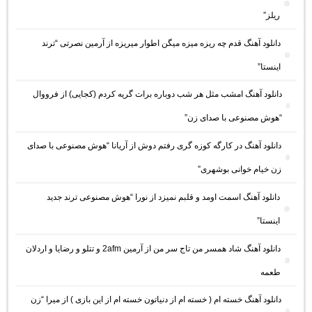
ریلز”
دانلود آهنگ ﻗﺪم ﭼﻪ رﻳﺰه ﻣﻴﺰه ﻣﻴﮕﻦ اﻃﻮار ﻣﻴﺮﻳﺰه از آرمین نصرتی “ترند
اینستا”
دانلود آهنگ امشب مثل هر شب دوباره برات گریه کردم (کجایی) از فرووال
“هوش مصنوعی با صدای زن”
دانلود آهنگ در کارگه کوزه گری رفتم دوش از آریانا “هوش مصنوعی با صدای
زن خیام خوانی بوشهری”
دانلود آهنگ اسمت اومد و قلبم نمیزد از نورا “هوش مصنوعی ترند جدید
اینستا”
دانلود آهنگ شاد همسر من تاج سر من از آرمین 2afm و تتلو و رضایا و اردلان
طعمه
دانلود آهنگ خسته ام ( خسته ام از دنیاتون خسته ام از این بازی ) از میرا “زن