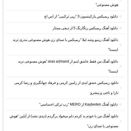
هوش مصنوعی”
دانلود ریمیکس پارکینسون 3 “رپی ترکیبی” از اس اچ
دانلود آهنگ ریمیکس رنگارنگ 5 از دیجی ممتاز
دانلود آهنگ زینبو وشه لیلا “ریمیکس با صدای زن هوش مصنوعی بندری ترند
اینستا”
دانلود آهنگ من فقط عاشق اینم از aras arjmand “هوش مصنوعی ترند
اینستا”
دانلود ریمیکس عشق ابدی از رامین کرمی و فرهاد جهانگیری و رضا کرمی
تارا و ناجی و پیشرو
دانلود آهنگ Kaybeden از MERO “رپ ترکی احساسی”
دانلود آهنگ من با خودم بد کردم دلم میخواد برگردم (دیدی نشد) از آیلین “هوش
مصنوعی با صدای زن”