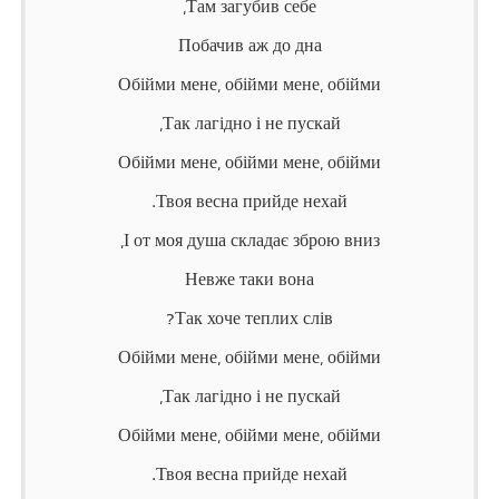
Там загубив себе,
Побачив аж до дна
Обійми мене, обійми мене, обійми
Так лагідно і не пускай,
Обійми мене, обійми мене, обійми
Твоя весна прийде нехай.
І от моя душа складає зброю вниз,
Невже таки вона
Так хоче теплих слів?
Обійми мене, обійми мене, обійми
Так лагідно і не пускай,
Обійми мене, обійми мене, обійми
Твоя весна прийде нехай.