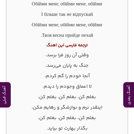
Обійми мене, обійми мене, обійми
І більше так не відпускай
Обійми мене, обійми мене, обійми
Твоя весна прийде нехай.
ترجمه فارسی این اهنگ
وقتی آن روز فرا برسد،
جنگ به پایان می‌رسد،
آنجا خودم را گم کردم،
تا اعماق وجودم را دیدم.
آهنگ بعدی
آهنگ قبلی
بغلم کن، بغلم کن، بغلم کن،
اینقدر نرم و نوازشگر و رهایم مکن،
بغلم کن، بغلم کن، بغلم کن،
بگذار بهارت تو بیاید.