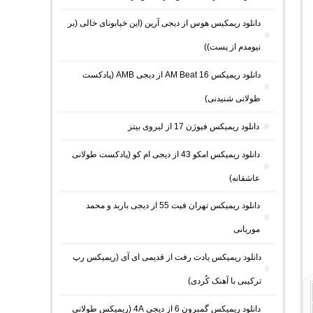
دانلود ریمکیس هوس از دیجی آرین (این خیابونای خالی (بر
نیومدم از پست))
دانلود ریمیکس AM Beat 16 از دیجی AMB (پادکست
طولانی شنیدنی)
دانلود ریمیکس فیوژن 17 از لیروی بیتز
دانلود ریمیکس امکو 43 از دیجی ام کو (پادکست طولانی
عاشقانه)
دانلود ریمیکس تهران فیت 55 از دیجی باربد و محمد
موریانی
دانلود ریمیکس یادت رفت از قدیمی ای آی (ریمیکس رپ
ترکیبی با آهنک کُردی)
دانلود ریمیکس گمبرون 6 از دیجی 4A (ریمیکس طولانی