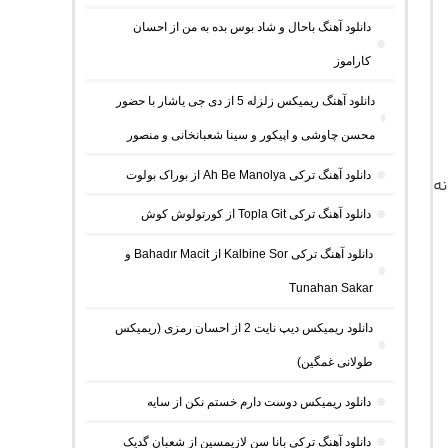
دانلود آهنگ باحال و شاد بوس بده به من از احسان
کاراموز
دانلود آهنگ ریمیکس زلزله 5 از دی جی یاشار با حضور
محسن چاوشی و اپیکور و سینا شعبانخانی و منصور
دانلود آهنگ ترکی Ah Be Manolya از بوراک بولوت
نه
دانلود آهنگ ترکی Topla Git از کورتولوش کوش
دانلود آهنگ ترکی Kalbine Sor از Bahadır Macit و
Tunahan Sakar
دانلود ریمیکس دیپ نایت 2 از احسان رمزی (ریمیکس
طولانی غمگین)
دانلود ریمیکس دوست دارم خستم نکن از سایه
دانلود آهنگ ترکی بانا سن لازیمسین از شعبان گدیک