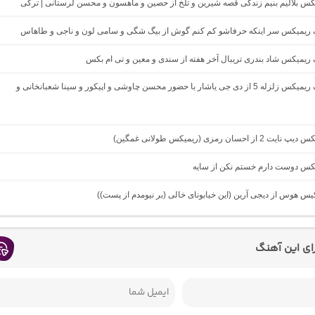
یکس بلالیم بنیم زندگی قصه شیرین و تلخ از حصین و ماهسون و محسن لرستانی | ترکی
نگ ریمیکس سر اینکه حرفاشو کم کنم گوش از بیگ شگی و سامی لون و ناجی و طاهاس
گ ریمیکس شاد بندری تریبال آخر هفته از سندی و معین و تی ام بکس
دانلود آهنگ ریمیکس زلزله 5 از دی جی یاشار با حضور محسن چاوشی و اپیکور و سینا شعبانخانی و
از احسان رمزی (ریمیکس طولانی غمگین)
میکس دوست دارم خستم نکن از سایه
کیس هوس از دیجی آرین (این خیابونای خالی (بر نیومدم از پست))
رای این آهنگ