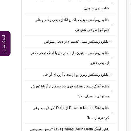
شاد بندری جنوبی)
دانلود ریمیکس موزیک باکس 43 از دیجی رهام و علی
دامیگو | طولانی شنیدنی
آهنگ قبلی
دانلود ریمیکس مینی کست 7 از دیجی مهراس
دانلود ریمیکس سیتیزن دل پاکتم من با آهنگ ترکی دختر
از دیجی فنزو
دانلود ریمیکس زیرو رو از دیجی آرین ای آر جی
دانلود آهنگ بشکن بشکنه جون بابا بشکن از آریانا “هوش
مصنوعی با صدای زن”
دانلود آهنگ Dawet a Kurda از Delal “هوش مصنوعی
کرد ترند اینستا”
دانلود آهنگ Yavaş Yavaş Derin Derin “هوش مصنوعی