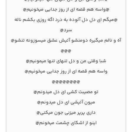
@واسه هم قصه ای از روز جدایی میخونیم@
@میگم ای دل دل آلوده به درد اگه روزی بکشم ناله
سرد@
آه و نالم میگیره دومنشو آتیش عشق میسوزونه تنشو@
@@@
شبا وقتی من و دل تنهای تنها میمونیم@
واسه هم قصه ای از روز جدایی میخونیم@
@@@@@@@@
تو مصیبت کشی ای دل میدونم@
میون آتیشی ای دل میدونم@
داری پرپر میزنی جون میکنی@
اینو از اشکای چشمت میخونم@