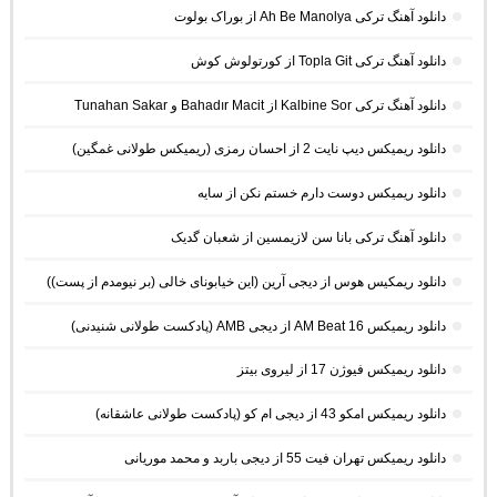
دانلود آهنگ ترکی Ah Be Manolya از بوراک بولوت
دانلود آهنگ ترکی Topla Git از کورتولوش کوش
دانلود آهنگ ترکی Kalbine Sor از Bahadır Macit و Tunahan Sakar
دانلود ریمیکس دیپ نایت 2 از احسان رمزی (ریمیکس طولانی غمگین)
دانلود ریمیکس دوست دارم خستم نکن از سایه
دانلود آهنگ ترکی بانا سن لازیمسین از شعبان گدیک
دانلود ریمکیس هوس از دیجی آرین (این خیابونای خالی (بر نیومدم از پست))
دانلود ریمیکس AM Beat 16 از دیجی AMB (پادکست طولانی شنیدنی)
دانلود ریمیکس فیوژن 17 از لیروی بیتز
دانلود ریمیکس امکو 43 از دیجی ام کو (پادکست طولانی عاشقانه)
دانلود ریمیکس تهران فیت 55 از دیجی باربد و محمد موریانی