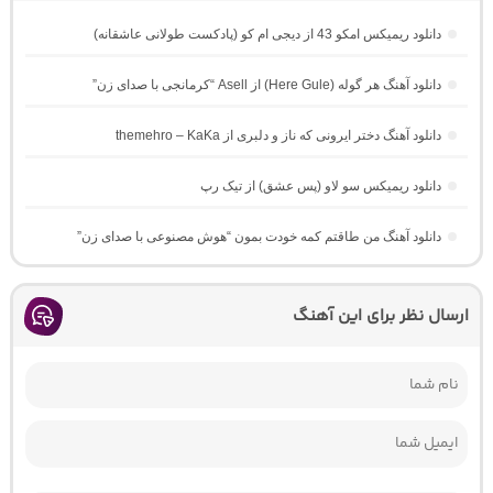
دانلود ریمیکس امکو 43 از دیجی ام کو (پادکست طولانی عاشقانه)
دانلود آهنگ هر گوله (Here Gule) از Asell “کرمانجی با صدای زن”
دانلود آهنگ دختر ایرونی که ناز و دلبری از themehro – KaKa
دانلود ریمیکس سو لاو (پس عشق) از تیک رپ
دانلود آهنگ من طاقتم کمه خودت بمون “هوش مصنوعی با صدای زن”
ارسال نظر برای این آهنگ