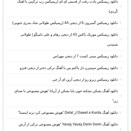
دانلود ریمیکس یادت رفت از قدیمی ای آی (ریمیکس رپ ترکیبی با آهنک
کُردی)
دانلود ریمیکس گمبرون 6 از دیجی 4A (ریمیکس طولانی شاد بندری جنوبی)
دانلود ریمیکس موزیک باکس 43 از دیجی رهام و علی دامیگو | طولانی
شنیدنی
دانلود ریمیکس مینی کست 7 از دیجی مهراس
دانلود ریمیکس سیتیزن دل پاکتم من با آهنگ ترکی دختر از دیجی فنزو
دانلود ریمیکس زیرو رو از دیجی آرین ای آر جی
دانلود آهنگ بشکن بشکنه جون بابا بشکن از آریانا “هوش مصنوعی با صدای
زن”
دانلود آهنگ Dawet a Kurda از Delal “هوش مصنوعی کرد ترند اینستا”
دانلود آهنگ Yavaş Yavaş Derin Derin “هوش مصنوعی ترکی از آرش