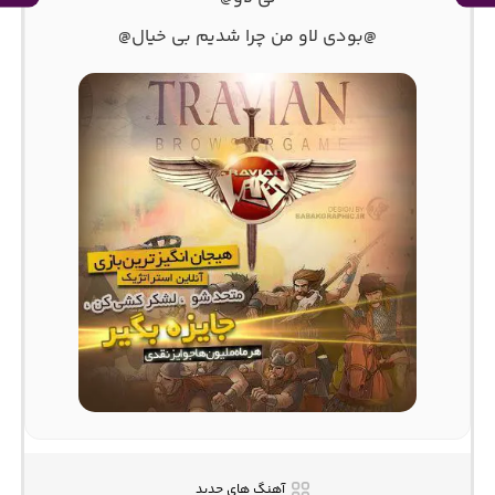
@بودی لاو من چرا شدیم بی خیال@
آهنگ های جدید