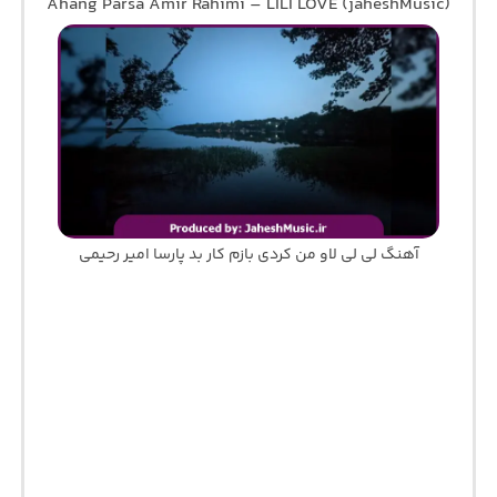
Ahang Parsa Amir Rahimi – LILI LOVE (jaheshMusic)
آهنگ لی لی لاو من کردی بازم کار بد پارسا امیر رحیمی