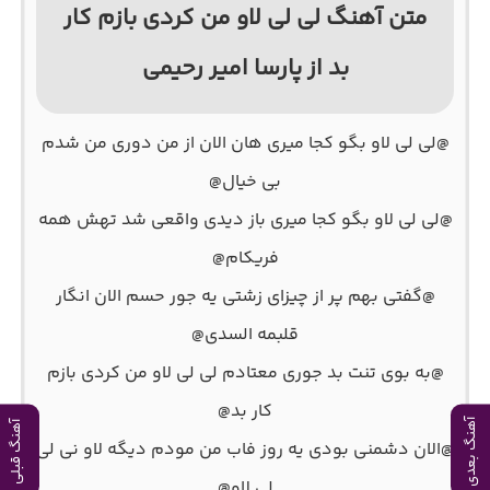
متن آهنگ لی لی لاو من کردی بازم کار
بد از پارسا امیر رحیمی
@لی لی لاو بگو کجا میری هان الان از من دوری من شدم
بی خیال@
@لی لی لاو بگو کجا میری باز دیدی واقعی شد تهش همه
فریکام@
@گفتی بهم پر از چیزای زشتی یه جور حسم الان انگار
قلبمه السدی@
@به بوی تنت بد جوری معتادم لی لی لاو من کردی بازم
کار بد@
آهنگ بعدی
آهنگ قبلی
@الان دشمنی بودی یه روز فاب من مودم دیگه لاو نی لی
لی لاو@