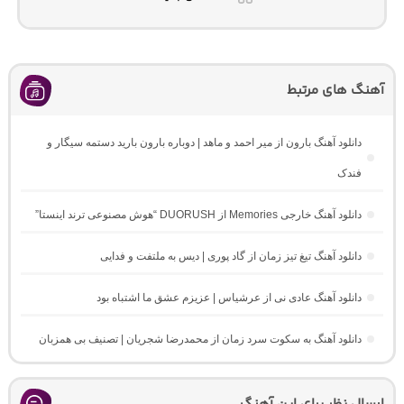
آهنگ های مرتبط
دانلود آهنگ بارون از میر احمد و ماهد | دوباره بارون بارید دستمه سیگار و
فندک
دانلود آهنگ خارجی Memories از DUORUSH “هوش مصنوعی ترند اینستا”
دانلود آهنگ تیغ تیز زمان از گاد پوری | دیس به ملتفت و فدایی
دانلود آهنگ عادی نی از عرشیاس | عزیزم عشق ما اشتباه بود
دانلود آهنگ به سکوت سرد زمان از محمدرضا شجریان | تصنیف بی همزبان