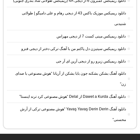
دانلود ریمیکس گمبرون 6 از دیجی 4A (ریمیکس طولانی شاد بندری جنوبی)
دانلود ریمیکس موزیک باکس 43 از دیجی رهام و علی دامیگو | طولانی
شنیدنی
دانلود ریمیکس مینی کست 7 از دیجی مهراس
دانلود ریمیکس سیتیزن دل پاکتم من با آهنگ ترکی دختر از دیجی فنزو
دانلود ریمیکس زیرو رو از دیجی آرین ای آر جی
دانلود آهنگ بشکن بشکنه جون بابا بشکن از آریانا “هوش مصنوعی با صدای
زن”
دانلود آهنگ Dawet a Kurda از Delal “هوش مصنوعی کرد ترند اینستا”
دانلود آهنگ Yavaş Yavaş Derin Derin “هوش مصنوعی ترکی از آرش
محسنی”