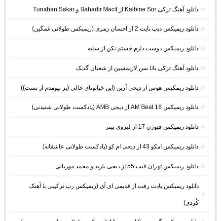
دانلود آهنگ ترکی Kalbine Sor از Bahadır Macit و Tunahan Sakar
دانلود ریمیکس دیپ نایت 2 از احسان رمزی (ریمیکس طولانی غمگین)
دانلود ریمیکس دوست دارم خستم نکن از سایه
دانلود آهنگ ترکی بانا سن لازیمسین از شعبان گدیک
دانلود ریمکیس هوس از دیجی آرین (این خیابونای خالی (بر نیومدم از پست))
دانلود ریمیکس AM Beat 16 از دیجی AMB (پادکست طولانی شنیدنی)
دانلود ریمیکس فیوژن 17 از لیروی بیتز
دانلود ریمیکس امکو 43 از دیجی ام کو (پادکست طولانی عاشقانه)
دانلود ریمیکس تهران فیت 55 از دیجی باربد و محمد موریانی
دانلود ریمیکس یادت رفت از قدیمی ای آی (ریمیکس رپ ترکیبی با آهنک
کُردی)