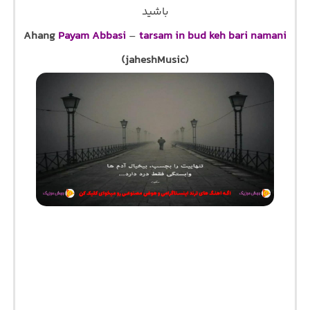
باشید
Ahang
Payam Abbasi
–
tarsam in bud keh bari namani
(jaheshMusic)