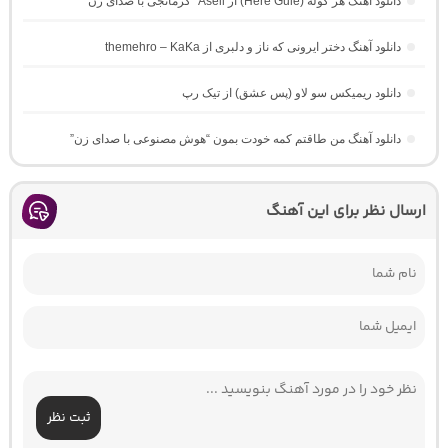
دانلود آهنگ هر گوله (Here Gule) از Asell “کرمانجی با صدای زن”
دانلود آهنگ دختر ایرونی که ناز و دلبری از themehro – KaKa
دانلود ریمیکس سو لاو (پس عشق) از تیک رپ
دانلود آهنگ من طاقتم کمه خودت بمون “هوش مصنوعی با صدای زن”
ارسال نظر برای این آهنگ
ثبت نظر