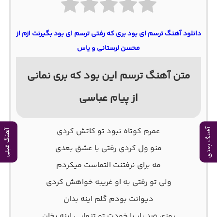
دانلود آهنگ ترسم ای بود بری که رفتی ترسم ای بود بگیرنت ازم از
محسن لرستانی و یاس
متن آهنگ ترسم این بود که بری نمانی
از پیام عباسی
ﻋﻤﺮم ﻛﻮﺗﺎه ﻧﺒﻮد ﺗﻮ ﻛﺎﺗﺶ ﻛﺮدی
آهنگ بعدی
آهنگ قبلی
ﻣﻨﻮ ول ﻛﺮدی رﻓﺘﻰ ﺑﺎ ﻋﺸﻖ ﺑﻌﺪی
ﻣﻪ ﺑﺮای ﻧﺮﻓﺘﻨﺖ اﻟﺘﻤﺎﺳﺖ ﻣﻴﻜﺮدم
وﻟﻰ ﺗﻮ رﻓﺘﻰ ﺑﻪ او ﻏﺮﻳﺒﻪ ﺧﻮاﻫﺶ ﻛﺮدی
دﻳﻮاﻧﺖ ﺑﻮدم ﮔﻠﻢ اﻳﻨﻪ ﺑﺪان
روزی ﺻﺪ ﺑﺎر ﺑﺎ ﺧﻮدت ﺗﻮ ﺗﻨﻬﺎﻳﻰ اﻳﻨﻪ ﺑﺨﺎن