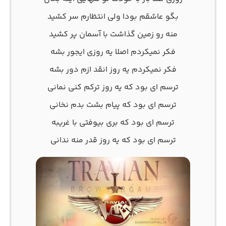
ﺑﮕﻮ ﻋﺎﺷﻘﻢ ﺑﻮدا وﻟﻰ اﻧﺘﻈﺎرم ﺳﺮ ﻛﺸﻴﺪ
ﻣﻨﻪ رو زﻣﻴﻦ ﮔﺬاﺷﺖ ﺑﺎ آﺳﻤﺎن ﭘﺮ ﻛﺸﻴﺪ
ﻓﻜﺮ ﻧﻤﻴﻜﺮدم اﺻﻠﺎ ﻳﻪ روزی اﻳﺠﻮر ﺑﺸﻪ
ﻓﻜﺮ ﻧﻤﻴﻜﺮدم ﻳﻪ روز اﻧﻘﺪ ازم دور ﺑﺸﻪ
ﺗﺮﺳﻢ ای ﺑﻮد ﻛﻪ ﻳﻪ روز ﺗﺮﻛﻢ ﻛﻨﻰ ﻧﻤﺎﻧﻰ
ﺗﺮﺳﻢ ای ﺑﻮد ﻛﻪ ﭘﻴﺎم ﺑﺸﺖ ﺑﺪم ﻧﺨﺎﻧﻰ
ﺗﺮﺳﻢ ای ﺑﻮد ﻛﻪ ﺑﺮی ﺑﻴﻮﻓﺘﻰ ﺑﺎ ﻏﺮﻳﺒﻪ
ﺗﺮﺳﻢ ای ﺑﻮد ﻛﻪ ﻳﻪ روز ﻗﺪر ﻣﻨﻪ ﻧﺪاﻧﻰ