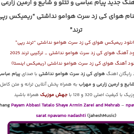
هنگ جدید پیام عباسی و تتلو و شایع و ارمین زارعی 
نام هوای کی زد سرت هوامو نداشتی “ریمیکس رپی
ترند”
نلود ریمیکس هوای کی زد سرت هوامو نداشتی “ترند رپی”
ود آهنگ هوای کی زد سرت هوامو نداشتی _ ترکیبی ترند 2025
لود آهنگ هوای کی زد سرت هوامو نداشتی (ریمیکس اینستا)
د رایگان اهنگ
هوای کی زد سرت هوامو نداشتی
با صدای
پیام عباس
شایع و ارمین زارعی و مهراب
به همراه پخش آنلاین ترانه و متن کامل
یک با کیفیت اصلی 320 و 128 با
جهش موزیک
همراه باشید
hang
Payam Abbasi Tatalo Shaye Armin Zarei and Mehrab
–
npa
sarat npavamo nadashti
(jaheshMusic)