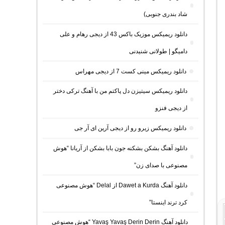
شاد بندری جنوبی)
دانلود ریمیکس موزیک باکس 43 از دیجی رهام و علی
دامیگو | طولانی شنیدنی
دانلود ریمیکس مینی کست 7 از دیجی مهراس
دانلود ریمیکس سیتیزن دل پاکتم من با آهنگ ترکی دختر
از دیجی فنزو
دانلود ریمیکس زیرو رو از دیجی آرین ای آر جی
دانلود آهنگ بشکن بشکنه جون بابا بشکن از آریانا “هوش
مصنوعی با صدای زن”
دانلود آهنگ Dawet a Kurda از Delal “هوش مصنوعی
کرد ترند اینستا”
دانلود آهنگ Yavaş Yavaş Derin Derin “هوش مصنوعی