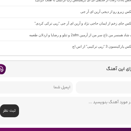
یکس یادت رفت از قدیمی ای آی (ریمیکس رپ ترکیبی با آهنک کُردی)
یکس زیرو رو از دیجی آرین ای آر جی
یکس جای زخم از ایمان حاجی نژاد و آرین ای آر جی “رپی ترکی کردی”
مسر من تاج سر من از آرمین 2afm و تتلو و رضایا و اردلان طعمه
نسون 3 “رپی ترکیبی” از اس اچ
رای این آهنگ
ثبت نظر