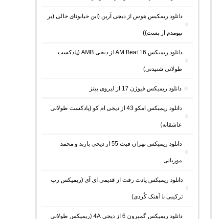
دانلود ریمکیس هوس از دیجی آرین (این خیابونای خالی (بر
نیومدم از پست))
دانلود ریمیکس AM Beat 16 از دیجی AMB (پادکست
طولانی شنیدنی)
دانلود ریمیکس فیوژن 17 از لیروی بیتز
دانلود ریمیکس امکو 43 از دیجی ام کو (پادکست طولانی
عاشقانه)
دانلود ریمیکس تهران فیت 55 از دیجی باربد و محمد
موریانی
دانلود ریمیکس یادت رفت از قدیمی ای آی (ریمیکس رپ
ترکیبی با آهنک کُردی)
دانلود ریمیکس گمبرون 6 از دیجی 4A (ریمیکس طولانی