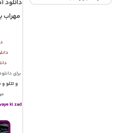
دانلود آ
مهراب ب
دا
دانل
دان
برای دانلو
و تتلو و 
موز
vaye ki zad