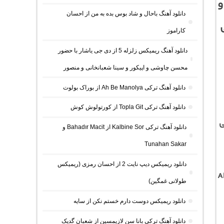
و
دانلود آهنگ باحال و شاد بوس بده به من از احسان
کاراموز
دانلود آهنگ ریمیکس زلزله 5 از دی جی یاشار با حضور
محسن چاوشی و اپیکور و سینا شعبانخانی و منصور
دانلود آهنگ ترکی Ah Be Manolya از بوراک بولوت
دانلود آهنگ ترکی Topla Git از کورتولوش کوش
ی
دانلود آهنگ ترکی Kalbine Sor از Bahadır Macit و
Tunahan Sakar
دانلود ریمیکس دیپ نایت 2 از احسان رمزی (ریمیکس
A
طولانی غمگین)
دانلود ریمیکس دوست دارم خستم نکن از سایه
دانلود آهنگ ترکی بانا سن لازیمسین از شعبان گدیک